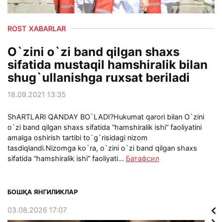
ROST XABARLAR
O`zini o`zi band qilgan shaxs
sifatida mustaqil hamshiralik bilan
shug`ullanishga ruxsat beriladi
18.09.2021 13:35
ShARTLARI QANDAY BO`LADI?Hukumat qarori bilan O`zini
o`zi band qilgan shaxs sifatida “hamshiralik ishi” faoliyatini
amalga oshirish tartibi to`g`risidagi nizom
tasdiqlandi.Nizomga ko`ra, o`zini o`zi band qilgan shaxs
sifatida “hamshiralik ishi” faoliyati...
Батафсил
БОШҚА ЯНГИЛИКЛАР
03.08.2026 17:07
02.0