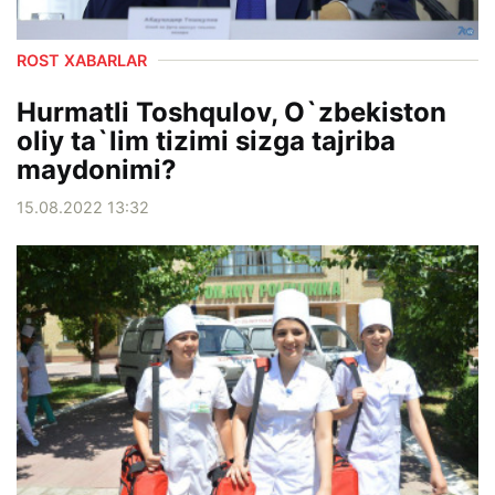
ROST XABARLAR
Hurmatli Toshqulov, O`zbekiston
oliy ta`lim tizimi sizga tajriba
maydonimi?
15.08.2022 13:32