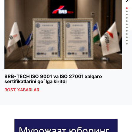
BRB-TECH ISO 9001 va ISO 27001 xalqaro
«Bun
sertifikatlarini qo`lga kiritdi
klub
ROST XABARLAR
ROS