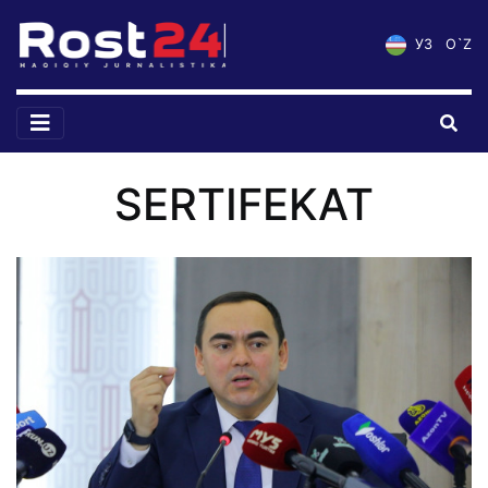
УЗ
O`Z
SERTIFEKAT