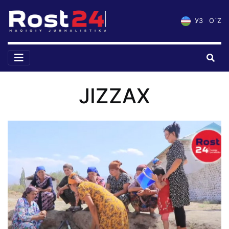
УЗ
O`Z
JIZZAX