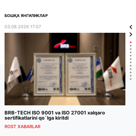
БОШҚА ЯНГИЛИКЛАР
03.08.2026 17:07
02.0
BRB-TECH ISO 9001 va ISO 27001 xalqaro
«Bun
sertifikatlarini qo`lga kiritdi
klub
ROST XABARLAR
ROS