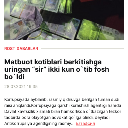
ROST XABARLAR
Matbuot kotiblari berkitishga
uringan “sir” ikki kun o`tib fosh
bo`ldi
28.07.2021 19:35
Korrupsiyada ayblanib, rasmiy qidiruvga berilgan tuman sudi
raisi aniqlandi.Korrupsiyaga qarshi kurashish agentligi hamda
Davlat xavfsizlik xizmati bilan hamkorlikda o`tkazilgan tezkor
tadbirda pora olayotgan advokat qo`lga olindi, deyiladi
Antikorrupsiya agentligining rasmiy...
Батафсил