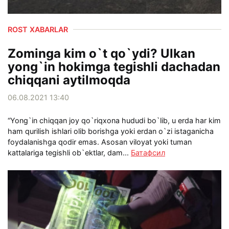
ROST XABARLAR
Zominga kim o`t qo`ydi? Ulkan
yong`in hokimga tegishli dachadan
chiqqani aytilmoqda
06.08.2021 13:40
“Yong`in chiqqan joy qo`riqxona hududi bo`lib, u erda har kim
ham qurilish ishlari olib borishga yoki erdan o`zi istaganicha
foydalanishga qodir emas. Asosan viloyat yoki tuman
kattalariga tegishli ob`ektlar, dam...
Батафсил