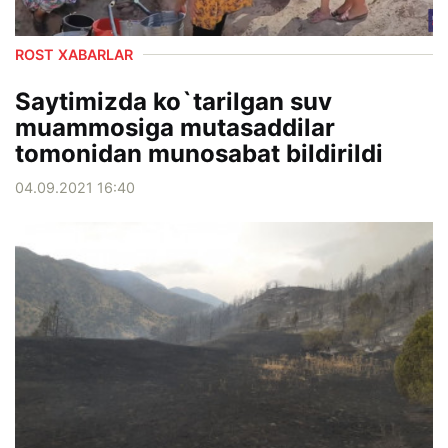
ROST XABARLAR
Saytimizda ko`tarilgan suv
muammosiga mutasaddilar
tomonidan munosabat bildirildi
04.09.2021 16:40