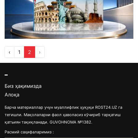
‹
1
2
›
Биз ҳақимизда
Алоқа
Барча материаллар учун муаллифлик ҳуқуқи ROST24.UZ га
тегишли. Мақолаларни фаол ҳаволасиз кўчириб тарқатиш
қатъиян тақиқланади. GUVOHNOMA №1382.
Расмий саҳифаларимиз :