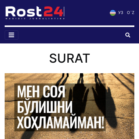
УЗ
O`Z
SURAT