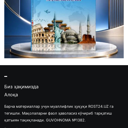
Биз ҳақимизда
Алоқа
Барча материаллар учун муаллифлик ҳуқуқи ROST24.UZ га
тегишли. Мақолаларни фаол ҳаволасиз кўчириб тарқатиш
қатъиян тақиқланади. GUVOHNOMA №1382.