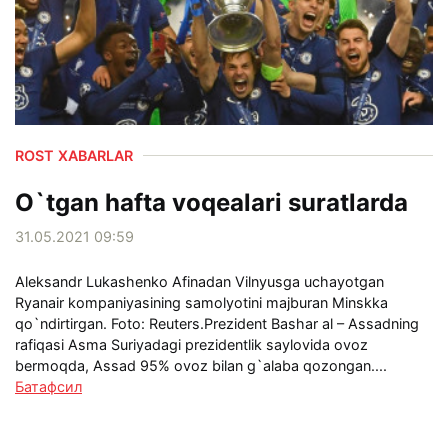
ROST XABARLAR
O`tgan hafta voqealari suratlarda
31.05.2021 09:59
Aleksandr Lukashenko Afinadan Vilnyusga uchayotgan
Ryanair kompaniyasining samolyotini majburan Minskka
qo`ndirtirgan. Foto: Reuters.Prezident Bashar al – Assadning
rafiqasi Asma Suriyadagi prezidentlik saylovida ovoz
bermoqda, Assad 95% ovoz bilan g`alaba qozongan....
Батафсил