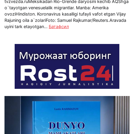
tvzvezda.ruMeksikadan Rio-Grende daryosini kechib AQShga
o`tayotgan venesuelalik migrantlar. Manba: Amerika
ovoziHindiston. Koronavirus kasalligi tufayli vafot etgan Vijay
Rajuning oila a`zolariFoto: Samuel Rajkumar/Reuters.Aravada
uyini tark etayotgan...
Батафсил