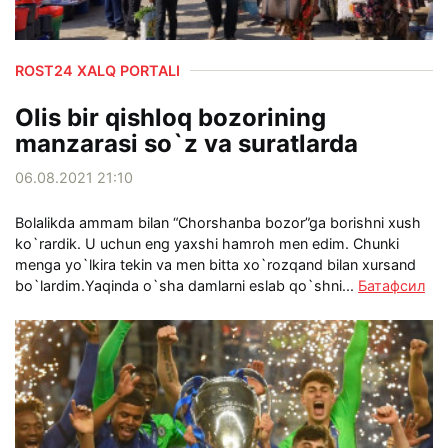
ROST24 XALQ PORTALI
Olis bir qishloq bozorining
manzarasi so`z va suratlarda
06.08.2021 21:10
Bolalikda ammam bilan “Chorshanba bozor”ga borishni xush
ko`rardik. U uchun eng yaxshi hamroh men edim. Chunki
menga yo`lkira tekin va men bitta xo`rozqand bilan xursand
bo`lardim.Yaqinda o`sha damlarni eslab qo`shni...
Батафсил