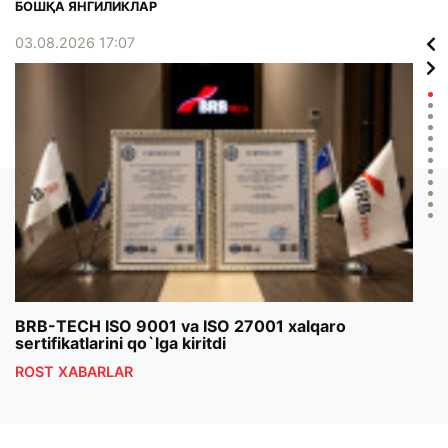
БОШҚА ЯНГИЛИКЛАР
03.08.2026 17:07
02.0
BRB-TECH ISO 9001 va ISO 27001 xalqaro
«Bun
sertifikatlarini qo`lga kiritdi
klub
ROST XABARLAR
ROS