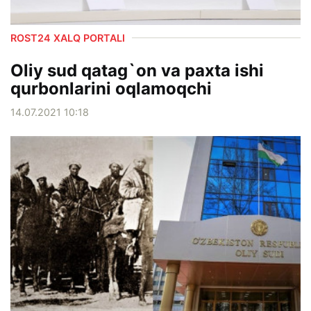
ROST24 XALQ PORTALI
Oliy sud qatag`on va paxta ishi
qurbonlarini oqlamoqchi
14.07.2021 10:18