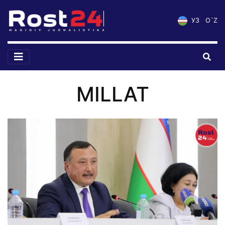
УЗ
O`Z
MILLAT