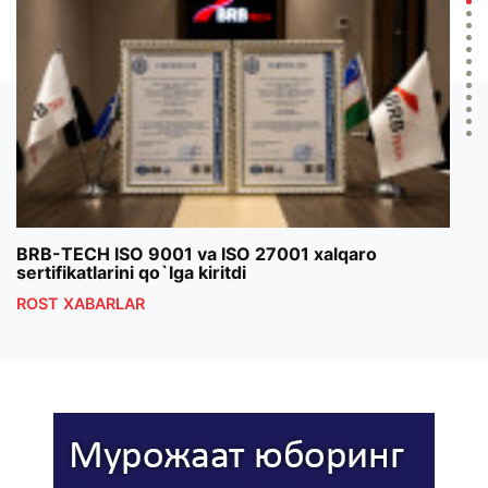
BRB-TECH ISO 9001 va ISO 27001 xalqaro
«Bun
sertifikatlarini qo`lga kiritdi
klub
ROST XABARLAR
ROS