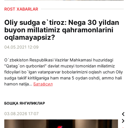
ROST XABARLAR
Oliy sudga e`tiroz: Nega 30 yildan
buyon millatimiz qahramonlarini
oqlamayapsiz?
04.05.2021 12:09
O`zbekiston Respublikasi Vazirlar Mahkamasi huzuridagi
"Qatag`on qurbonlari" davlat muzeyi tomonidan millatimiz
fidoyilari bo`lgan vatanparvar bobolarimizni oqlash uchun Oliy
sudga taklif kiritilganiga ham mana 5 oydan oshdi, ammo hali
hamon natija...
Батафсил
БОШҚА ЯНГИЛИКЛАР
03.08.2026 17:07
02.0