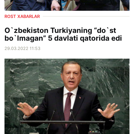
ROST XABARLAR
O`zbekiston Turkiyaning “do`st
bo`lmagan” 5 davlati qatorida edi
29.03.2022 11:53