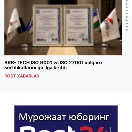
BRB-TECH ISO 9001 va ISO 27001 xalqaro
«Bun
sertifikatlarini qo`lga kiritdi
klub
ROST XABARLAR
ROS