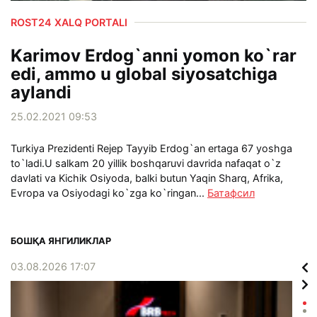
ROST24 XALQ PORTALI
Karimov Erdog`anni yomon ko`rar
edi, ammo u global siyosatchiga
aylandi
25.02.2021 09:53
Turkiya Prezidenti Rejep Tayyib Erdog`an ertaga 67 yoshga
to`ladi.U salkam 20 yillik boshqaruvi davrida nafaqat o`z
davlati va Kichik Osiyoda, balki butun Yaqin Sharq, Afrika,
Evropa va Osiyodagi ko`zga ko`ringan...
Батафсил
БОШҚА ЯНГИЛИКЛАР
03.08.2026 17:07
02.0