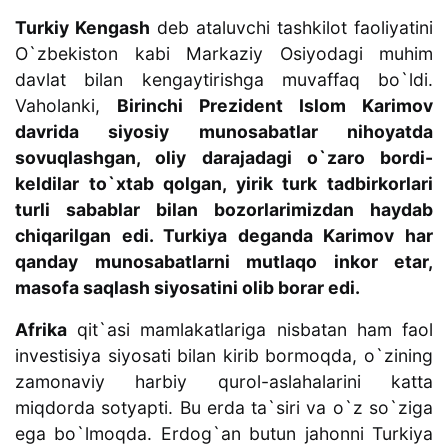
Turkiy Kengash
deb ataluvchi tashkilot faoliyatini
O`zbekiston kabi Markaziy Osiyodagi muhim
davlat bilan kengaytirishga muvaffaq bo`ldi.
Vaholanki,
Birinchi Prezident Islom Karimov
davrida siyosiy munosabatlar nihoyatda
sovuqlashgan, oliy darajadagi o`zaro bordi-
keldilar to`xtab qolgan, yirik turk tadbirkorlari
turli sabablar bilan bozorlarimizdan haydab
chiqarilgan edi. Turkiya deganda Karimov har
qanday munosabatlarni mutlaqo inkor etar,
masofa saqlash siyosatini olib borar edi.
Afrika
qit`asi mamlakatlariga nisbatan ham faol
investisiya siyosati bilan kirib bormoqda, o`zining
zamonaviy harbiy qurol-aslahalarini katta
miqdorda sotyapti. Bu erda ta`siri va o`z so`ziga
ega bo`lmoqda. Erdog`an butun jahonni Turkiya