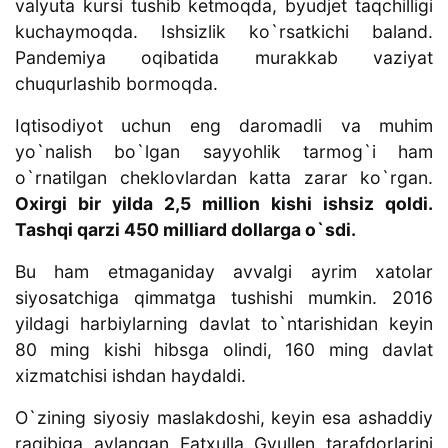
valyuta kursi tushib ketmoqda, byudjet taqchilligi
kuchaymoqda. Ishsizlik ko`rsatkichi baland.
Pandemiya oqibatida murakkab vaziyat
chuqurlashib bormoqda.
Iqtisodiyot uchun eng daromadli va muhim
yo`nalish bo`lgan sayyohlik tarmog`i ham
o`rnatilgan cheklovlardan katta zarar ko`rgan.
Oxirgi bir yilda 2,5 million kishi ishsiz qoldi.
Tashqi qarzi 450 milliard dollarga o`sdi.
Bu ham etmaganiday avvalgi ayrim xatolar
siyosatchiga qimmatga tushishi mumkin. 2016
yildagi harbiylarning davlat to`ntarishidan keyin
80 ming kishi hibsga olindi, 160 ming davlat
xizmatchisi ishdan haydaldi.
O`zining siyosiy maslakdoshi, keyin esa ashaddiy
raqibiga aylangan Fatxulla Gyullen tarafdorlarini