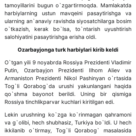
tamoyillarini bugun o`zgartirmoqda. Mamlakatda
harbiylarning ustun mavqeini pasaytirishga va
ularning an`anaviy ravishda siyosatchilarga bosim
o`tkazish, kerak bo`lsa, to`ntarish uyushtirish
salohiyatini pasaytirishga erisha oldi.
Ozarbayjonga turk harbiylari kirib keldi
O`tgan yili 9 noyabrda Rossiya Prezidenti Vladimir
Putin, Ozarbayjon Prezidenti Ilhom Aliev va
Armaniston Prezidenti Nikol Pashinyan o`rtasida
Tog`li Qorabog`da urushi yakunlangani haqida
qo`shma bayonot berildi. Uning bir qismiga
Rossiya tinchlikparvar kuchlari kiritilgan edi.
Lekin urushning ko`zga ko`rinmagan qahramoni
va g`olibi, hech shubhasiz, Turkiya bo`ldi. U hech
ikkilanib o`tirmay, Tog`li Qorabog` masalasida