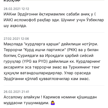
ИЗОҲЛАР
28.02.2021 12:12
ИАКни Эрдўғонни ёқтирмамлик сабаби аниқ у (
ИАК) исломофоб раҳбар эди. Шунинг учун Ўзбеклар
шу аҳволда.
27.02.2021 12:06
Мақолада "курдларга қарши" дейилиши нотўғри.
Террорчи "Курд ишчи партияси" (PKK) ва у билан
боғлиқ Суриядаги ва Ироқдаги ҳарбий сиёсий
гуруҳлар (YPG ва PYD) дейилиши кк. Курдларнинг
аксарияти эса террорчи эмас ва Туркиянинг тенг
ҳуқуқли ватандошларидирлар. Улар орасида
Эрдўғанни қўллаб қувватловчилар кам эмас.
26.02.2021 21:41
Ассалому алайкум ! Каримов номини қўшишдан
муддаони тушунмадим. 🤷‍♀️