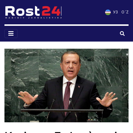
УЗ
O`Z