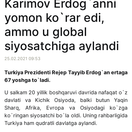
Karimov Erdog`anni
yomon ko`rar edi,
ammo u global
siyosatchiga aylandi
25.02.2021 09:53
Turkiya Prezidenti Rejep Tayyib Erdog`an ertaga
67 yoshga to`ladi.
U salkam 20 yillik boshqaruvi davrida nafaqat o`z
davlati va Kichik Osiyoda, balki butun Yaqin
Sharq, Afrika, Evropa va Osiyodagi ko`zga
ko`ringan siyosatchi bo`la oldi. Uning rahbarligida
Turkiya ham qudratli davlatga aylandi.