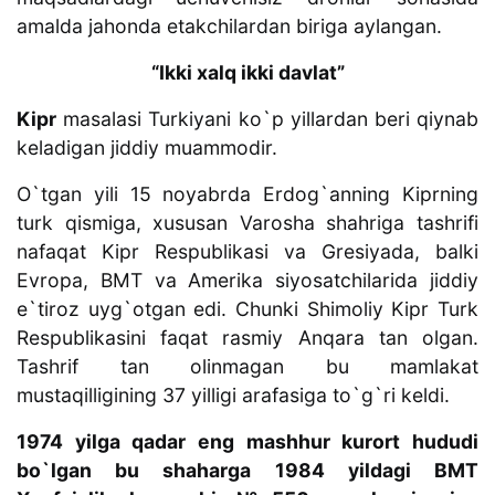
amalda jahonda etakchilardan biriga aylangan.
“Ikki xalq ikki davlat”
Kipr
masalasi Turkiyani ko`p yillardan beri qiynab
keladigan jiddiy muammodir.
O`tgan yili 15 noyabrda Erdog`anning Kiprning
turk qismiga, xususan Varosha shahriga tashrifi
nafaqat Kipr Respublikasi va Gresiyada, balki
Evropa, BMT va Amerika siyosatchilarida jiddiy
e`tiroz uyg`otgan edi. Chunki Shimoliy Kipr Turk
Respublikasini faqat rasmiy Anqara tan olgan.
Tashrif tan olinmagan bu mamlakat
mustaqilligining 37 yilligi arafasiga to`g`ri keldi.
1974 yilga qadar eng mashhur kurort hududi
bo`lgan bu shaharga 1984 yildagi BMT