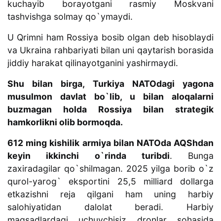
kuchayib borayotgani rasmiy Moskvani
tashvishga solmay qo`ymaydi.
U Qrimni ham Rossiya bosib olgan deb hisoblaydi
va Ukraina rahbariyati bilan uni qaytarish borasida
jiddiy harakat qilinayotganini yashirmaydi.
Shu bilan birga, Turkiya NATOdagi yagona
musulmon davlat bo`lib, u bilan aloqalarni
buzmagan holda Rossiya bilan strategik
hamkorlikni olib bormoqda.
612 ming kishilik armiya bilan NATOda AQShdan
keyin ikkinchi o`rinda turibdi
. Bunga
zaxiradagilar qo`shilmagan. 2025 yilga borib o`z
qurol-yarog` eksportini 25,5 milliard dollarga
etkazishni reja qilgani ham uning harbiy
salohiyatidan dalolat beradi. Harbiy
maqsadlardagi uchuvchisiz dronlar sohasida