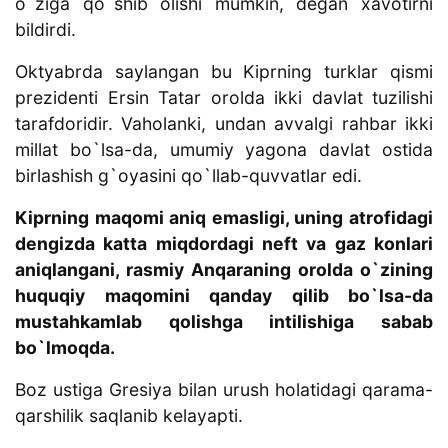
o`ziga qo`shib olishi mumkin, degan xavotirni
bildirdi.
Oktyabrda saylangan bu Kiprning turklar qismi
prezidenti Ersin Tatar orolda ikki davlat tuzilishi
tarafdoridir. Vaholanki, undan avvalgi rahbar ikki
millat bo`lsa-da, umumiy yagona davlat ostida
birlashish g`oyasini qo`llab-quvvatlar edi.
Kiprning maqomi aniq emasligi, uning atrofidagi
dengizda katta miqdordagi neft va gaz konlari
aniqlangani, rasmiy Anqaraning orolda o`zining
huquqiy maqomini qanday qilib bo`lsa-da
mustahkamlab qolishga intilishiga sabab
bo`lmoqda.
Boz ustiga Gresiya bilan urush holatidagi qarama-
qarshilik saqlanib kelayapti.