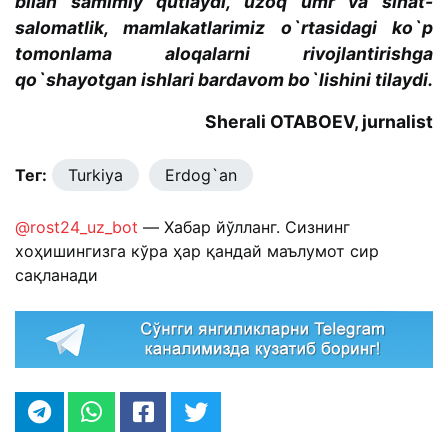
bilan samimiy qutlaydi, uzoq umr va sihat-
salomatlik, mamlakatlarimiz o`rtasidagi ko`p
tomonlama aloqalarni rivojlantirishga
qo`shayotgan ishlari bardavom bo`lishini tilaydi.
Sherali OTABOEV, jurnalist
Тег:
Turkiya
Erdog`an
@rost24_uz_bot
— Хабар йўлланг. Сизнинг
хоҳишингизга кўра ҳар қандай маълумот сир
сақланади