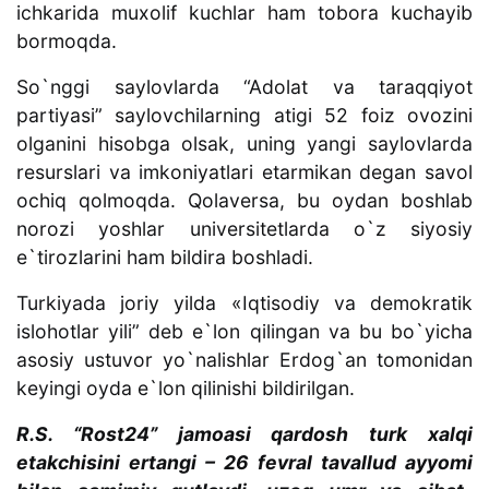
ichkarida muxolif kuchlar ham tobora kuchayib
bormoqda.
So`nggi saylovlarda “Adolat va taraqqiyot
partiyasi” saylovchilarning atigi 52 foiz ovozini
olganini hisobga olsak, uning yangi saylovlarda
resurslari va imkoniyatlari etarmikan degan savol
ochiq qolmoqda. Qolaversa, bu oydan boshlab
norozi yoshlar universitetlarda o`z siyosiy
e`tirozlarini ham bildira boshladi.
Turkiyada joriy yilda «Iqtisodiy va demokratik
islohotlar yili” deb e`lon qilingan va bu bo`yicha
asosiy ustuvor yo`nalishlar Erdog`an tomonidan
keyingi oyda e`lon qilinishi bildirilgan.
R.S. “Rost24” jamoasi qardosh turk xalqi
etakchisini ertangi – 26 fevral tavallud ayyomi