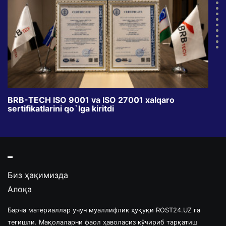
BRB-TECH ISO 9001 va ISO 27001 xalqaro
«Bun
sertifikatlarini qo`lga kiritdi
klub
Биз ҳақимизда
Алоқа
Барча материаллар учун муаллифлик ҳуқуқи ROST24.UZ га
тегишли. Мақолаларни фаол ҳаволасиз кўчириб тарқатиш