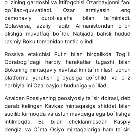
o`zining qardoshi va ittifoqchisi Ozarbayjonni faol
qo`llab-quvvatladi. Ozar armiyasini eng
zamonaviy qurol-aslaha bilan ta`minladi.
Qolaversa, azaliy raqibi Armanistondan o`ch
olishga muvaffaq bo`ldi. Natijada bahsli hudud
rasmiy Boku tomonidan tortib olindi.
Rossiya etakchisi Putin bilan birgalikda Tog`li
Qorabog`dagi harbiy harakatlar tugashi bilan
Bokuning mintaqaviy xavfsizlikni ta`minlash uchun
platforma yaratish g`oyasiga qo`shildi va o`z
harbiylarini Ozarbayjon hududiga yo`lladi.
Azaldan Rossiyaning geosiyosiy ta`sir doirasi, deb
qarab kelingan Kavkaz mintaqasiga shiddat bilan
suqilib kirmoqda va ustun mavqeiga ega bo`lishga
intilmoqda. Bu bilan cheklanmasdan Kaspiy
dengizi va O`rta Osiyo mintaqalariga ham ta`siri