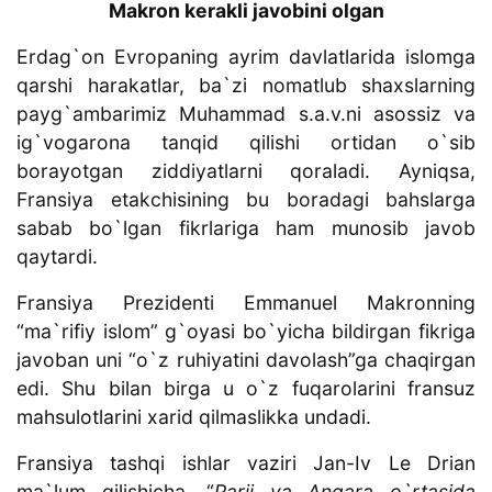
Makron kerakli javobini olgan
Erdag`on Evropaning ayrim davlatlarida islomga
qarshi harakatlar, ba`zi nomatlub shaxslarning
payg`ambarimiz Muhammad s.a.v.ni asossiz va
ig`vogarona tanqid qilishi ortidan o`sib
borayotgan ziddiyatlarni qoraladi. Ayniqsa,
Fransiya etakchisining bu boradagi bahslarga
sabab bo`lgan fikrlariga ham munosib javob
qaytardi.
Fransiya Prezidenti Emmanuel Makronning
“ma`rifiy islom” g`oyasi bo`yicha bildirgan fikriga
javoban uni “o`z ruhiyatini davolash”ga chaqirgan
edi. Shu bilan birga u o`z fuqarolarini fransuz
mahsulotlarini xarid qilmaslikka undadi.
Fransiya tashqi ishlar vaziri Jan-Iv Le Drian
ma`lum qilishicha, “
Parij va Anqara o`rtasida