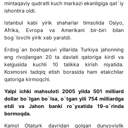
mintaqaviy qudratli kuch markazi ekanligiga qat`iy
ishontira oldi.
Istanbul kabi yirik shaharlar timsolida Osiyo,
Afrika, Evropa va Amerikani bir-biri bilan
bog`lovchi yirik xab yaratdi.
Erdog`an boshqaruvi yillarida Turkiya jahonning
eng rivojlangan 20 ta davlati qatoriga kirdi va
kelgusida kuchli 10 talikka kirish niyatida.
Kosmosni tadqiq etish borasida ham etakchilar
qatoriga kirmoqchi.
Yalpi ichki mahsuloti 2005 yilda 501 milliard
dollar bo`lgan bo`lsa, o`tgan yili 754 milliardga
etdi va Jahon banki ro`yxatida 19-o`rinda
bormoqda.
Kamol Otaturk davridan qolgan dunyoviylik