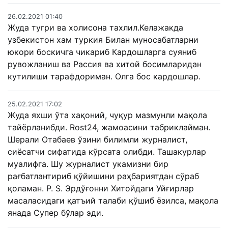
26.02.2021 01:40
Жуда тугри ва холисона тахлил.Келажакда
узбекистон хам туркия Билан муносабатларни
юкори боскичга чикариб Кардошларга суяниб
рувожланиш ва Рассия ва хитой босимларидан
кутилиши тарафдориман. Олга бос кардошлар.
25.02.2021 17:02
Жуда яхши ўта хақоний, чуқур мазмунли мақола
тайёрланибди. Rost24, жамоасини табриклайман.
Шерали Отабаев ўзини билимли журналист,
сиёсатчи сифатида кўрсата олибди. Ташакурлар
муалифга. Шу журналист укамизни бир
рағбатлантириб қўйишини раҳбариятдан сўраб
қоламан. P. S. Эрдўғонни Хитойдаги Уйғирлар
масаласидаги қатъий талаби қўшиб ёзилса, мақола
янада Супер бўлар эди.