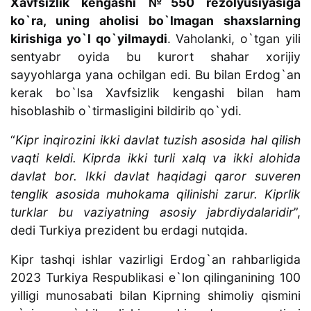
Xavfsizlik kengashi №550 rezolyusiyasiga
ko`ra, uning aholisi bo`lmagan shaxslarning
kirishiga yo`l qo`yilmaydi
. Vaholanki, o`tgan yili
sentyabr oyida bu kurort shahar xorijiy
sayyohlarga yana ochilgan edi. Bu bilan Erdog`an
kerak bo`lsa Xavfsizlik kengashi bilan ham
hisoblashib o`tirmasligini bildirib qo`ydi.
“
Kipr inqirozini ikki davlat tuzish asosida hal qilish
vaqti keldi. Kiprda ikki turli xalq va ikki alohida
davlat bor. Ikki davlat haqidagi qaror suveren
tenglik asosida muhokama qilinishi zarur. Kiprlik
turklar bu vaziyatning asosiy jabrdiydalaridir
”,
dedi Turkiya prezident bu erdagi nutqida.
Kipr tashqi ishlar vazirligi Erdog`an rahbarligida
2023 Turkiya Respublikasi e`lon qilinganining 100
yilligi munosabati bilan Kiprning shimoliy qismini