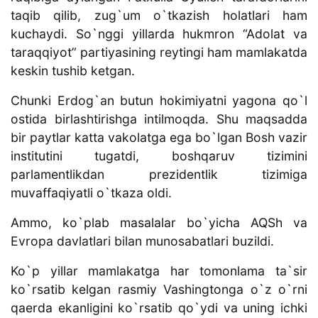
taqib qilib, zug`um o`tkazish holatlari ham
kuchaydi. So`nggi yillarda hukmron “Adolat va
taraqqiyot” partiyasining reytingi ham mamlakatda
keskin tushib ketgan.
Chunki Erdog`an butun hokimiyatni yagona qo`l
ostida birlashtirishga intilmoqda. Shu maqsadda
bir paytlar katta vakolatga ega bo`lgan Bosh vazir
institutini tugatdi, boshqaruv tizimini
parlamentlikdan prezidentlik tizimiga
muvaffaqiyatli o`tkaza oldi.
Ammo, ko`plab masalalar bo`yicha AQSh va
Evropa davlatlari bilan munosabatlari buzildi.
Ko`p yillar mamlakatga har tomonlama ta`sir
ko`rsatib kelgan rasmiy Vashingtonga o`z o`rni
qaerda ekanligini ko`rsatib qo`ydi va uning ichki