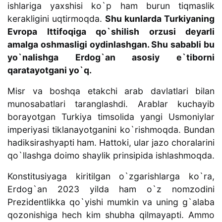
ishlariga yaxshisi ko`p ham burun tiqmaslik
kerakligini uqtirmoqda.
Shu kunlarda Turkiyaning
Evropa Ittifoqiga qo`shilish orzusi deyarli
amalga oshmasligi oydinlashgan. Shu sababli bu
yo`nalishga Erdog`an asosiy e`tiborni
qaratayotgani yo`q.
Misr va boshqa etakchi arab davlatlari bilan
munosabatlari taranglashdi. Arablar kuchayib
borayotgan Turkiya timsolida yangi Usmoniylar
imperiyasi tiklanayotganini ko`rishmoqda. Bundan
hadiksirashyapti ham. Hattoki, ular jazo choralarini
qo`llashga doimo shaylik prinsipida ishlashmoqda.
Konstitusiyaga kiritilgan o`zgarishlarga ko`ra,
Erdog`an 2023 yilda ham o`z nomzodini
Prezidentlikka qo`yishi mumkin va uning g`alaba
qozonishiga hech kim shubha qilmayapti. Ammo