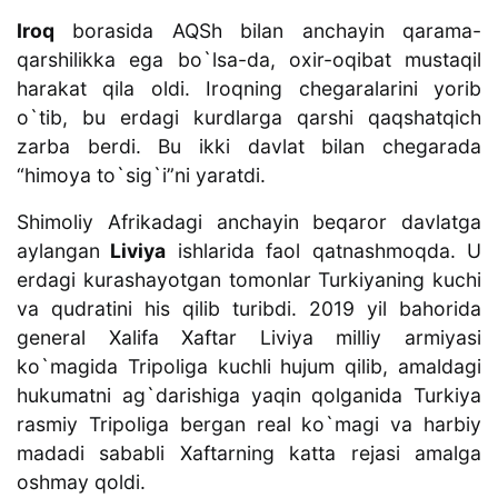
Iroq
borasida AQSh bilan anchayin qarama-
qarshilikka ega bo`lsa-da, oxir-oqibat mustaqil
harakat qila oldi. Iroqning chegaralarini yorib
o`tib, bu erdagi kurdlarga qarshi qaqshatqich
zarba berdi. Bu ikki davlat bilan chegarada
“himoya to`sig`i”ni yaratdi.
Shimoliy Afrikadagi anchayin beqaror davlatga
aylangan
Liviya
ishlarida faol qatnashmoqda. U
erdagi kurashayotgan tomonlar Turkiyaning kuchi
va qudratini his qilib turibdi. 2019 yil bahorida
general Xalifa Xaftar Liviya milliy armiyasi
ko`magida Tripoliga kuchli hujum qilib, amaldagi
hukumatni ag`darishiga yaqin qolganida Turkiya
rasmiy Tripoliga bergan real ko`magi va harbiy
madadi sababli Xaftarning katta rejasi amalga
oshmay qoldi.