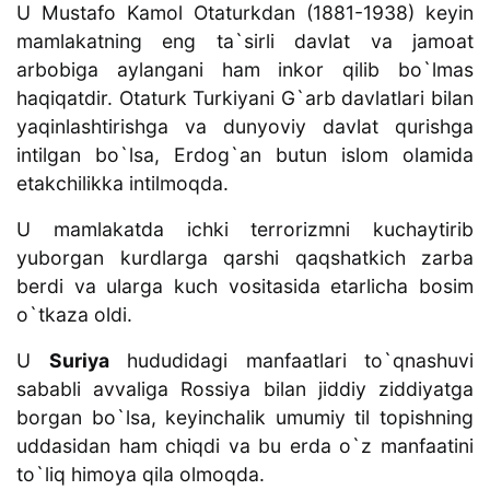
U Mustafo Kamol Otaturkdan (1881-1938) keyin
mamlakatning eng ta`sirli davlat va jamoat
arbobiga aylangani ham inkor qilib bo`lmas
haqiqatdir. Otaturk Turkiyani G`arb davlatlari bilan
yaqinlashtirishga va dunyoviy davlat qurishga
intilgan bo`lsa, Erdog`an butun islom olamida
etakchilikka intilmoqda.
U mamlakatda ichki terrorizmni kuchaytirib
yuborgan kurdlarga qarshi qaqshatkich zarba
berdi va ularga kuch vositasida etarlicha bosim
o`tkaza oldi.
U
Suriya
hududidagi manfaatlari to`qnashuvi
sababli avvaliga Rossiya bilan jiddiy ziddiyatga
borgan bo`lsa, keyinchalik umumiy til topishning
uddasidan ham chiqdi va bu erda o`z manfaatini
to`liq himoya qila olmoqda.