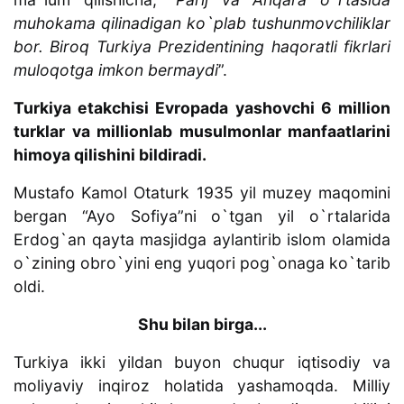
muhokama qilinadigan ko`plab tushunmovchiliklar
bor. Biroq Turkiya Prezidentining haqoratli fikrlari
muloqotga imkon bermaydi
”.
Turkiya etakchisi Evropada yashovchi 6 million
turklar va millionlab musulmonlar manfaatlarini
himoya qilishini bildiradi.
Mustafo Kamol Otaturk 1935 yil muzey maqomini
bergan “Ayo Sofiya”ni o`tgan yil o`rtalarida
Erdog`an qayta masjidga aylantirib islom olamida
o`zining obro`yini eng yuqori pog`onaga ko`tarib
oldi.
Shu bilan birga...
Turkiya ikki yildan buyon chuqur iqtisodiy va
moliyaviy inqiroz holatida yashamoqda. Milliy