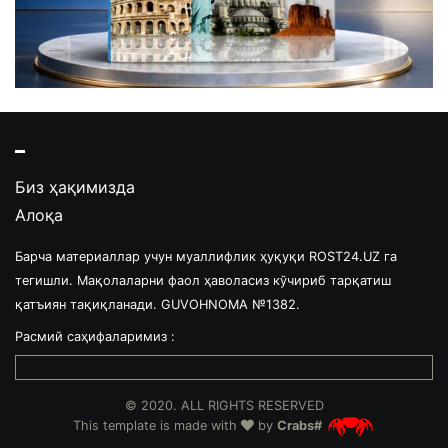
Биз ҳақимизда
Алоқа
Барча материаллар учун муаллифлик ҳуқуқи ROST24.UZ га
тегишли. Мақолаларни фаол ҳаволасиз кўчириб тарқатиш
қатъиян тақиқланади. GUVOHNOMA №1382.
Расмий саҳифаларимиз :
© 2020. ALL RIGHTS RESERVED
This template is made with
by
Crabs#