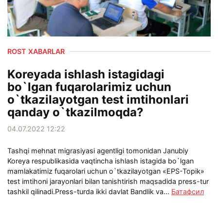
ROST XABARLAR
Koreyada ishlash istagidagi
bo`lgan fuqarolarimiz uchun
o`tkazilayotgan test imtihonlari
qanday o`tkazilmoqda?
04.07.2022 12:22
Tashqi mehnat migrasiyasi agentligi tomonidan Janubiy
Koreya respublikasida vaqtincha ishlash istagida bo`lgan
mamlakatimiz fuqarolari uchun o`tkazilayotgan «EPS-Topik»
test imtihoni jarayonlari bilan tanishtirish maqsadida press-tur
tashkil qilinadi.Press-turda ikki davlat Bandlik va...
Батафсил