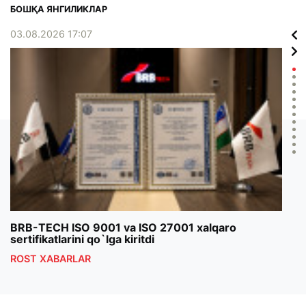
БОШҚА ЯНГИЛИКЛАР
03.08.2026 17:07
02.0
BRB-TECH ISO 9001 va ISO 27001 xalqaro
«Bun
sertifikatlarini qo`lga kiritdi
klub
ROST XABARLAR
ROS