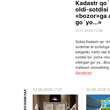
Kadastr qo`
oldi-sotdisi
«bozor»ga 
go`yo...»
27.11.2020 11:38
Sobiq Kadastr qo`mit
xodimlar er sotishga 
ketganki, hatto ular b
sotdisi bo`yicha «bo
olishgan go`yo...Bos
matbuot xizmatining 
Батафсил
15:39
03.08.2026 17:07
02.08.2026 1
БОШҚА ЯНГИЛИКЛАР