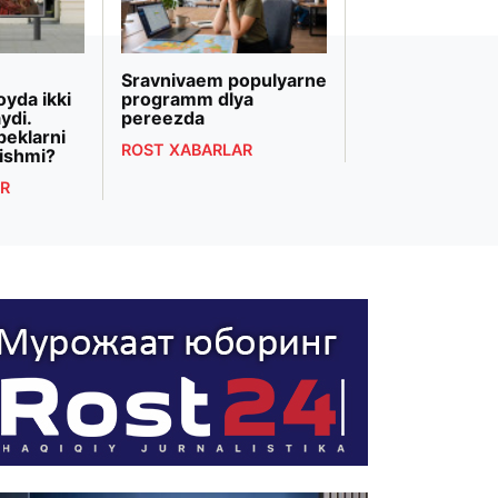
Sravnivaem populyarne
«Biznesni rivojl
oyda ikki
programm dlya
banki» Markazi
ydi.
pereezda
Osiyodagi eng 
beklarni
bank transform
ROST XABARLAR
ishmi?
deb topildi
R
ROST XABARLAR