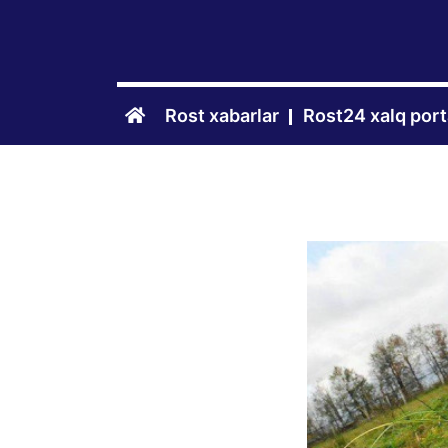
Rost xabarlar
Rost24 xalq port