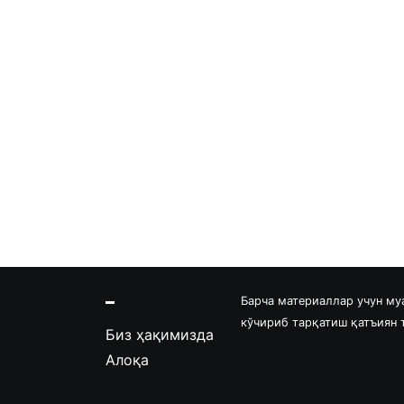
Барча материаллар учун му
кўчириб тарқатиш қатъиян
Биз ҳақимизда
Алоқа