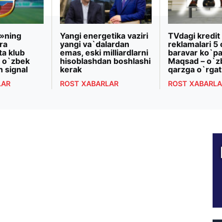
»ning
Yangi energetika vaziri
TVdagi kredit
ra
yangi va`dalardan
reklamalari 5 
ta klub
emas, eski milliardlarni
baravar ko`pa
 o`zbek
hisoblashdan boshlashi
Maqsad – o`z
n signal
kerak
qarzga o`rgat
LAR
ROST XABARLAR
ROST XABARLA