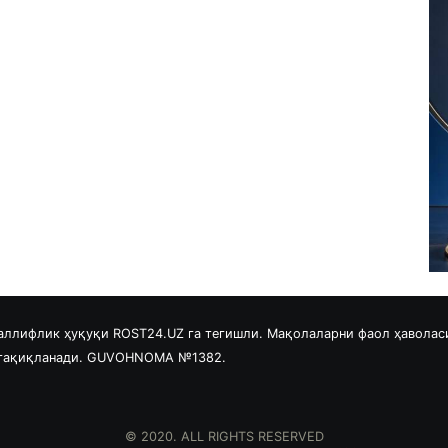
аллифлик ҳуқуқи ROST24.UZ га тегишли. Мақолаларни фаол ҳаволас
 тақиқланади. GUVOHNOMA №1382.
© 2020. ALL RIGHTS RESERVED