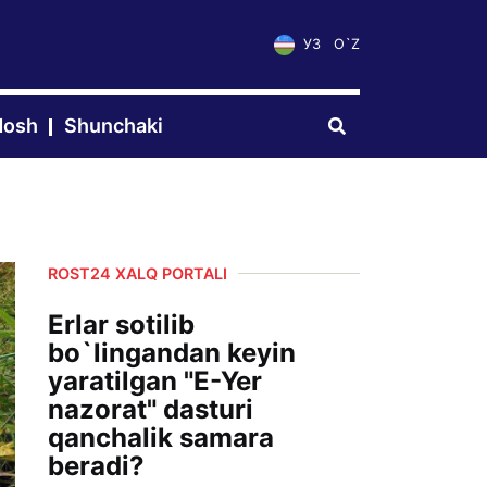
УЗ
O`Z
dosh
Shunchaki
ROST24 XALQ PORTALI
Erlar sotilib
bo`lingandan keyin
yaratilgan "E-Yer
nazorat" dasturi
qanchalik samara
beradi?