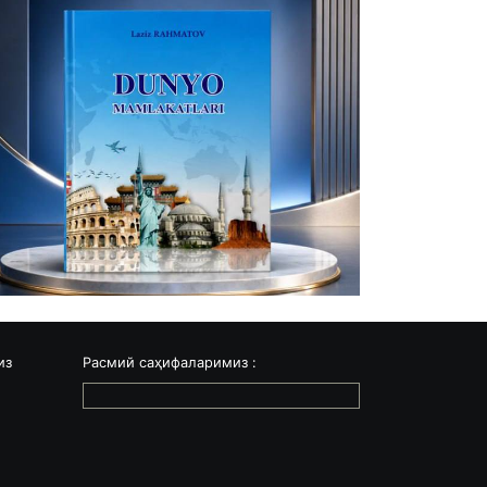
из
Расмий саҳифаларимиз :