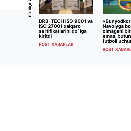
iyoeva
BRB-TECH ISO 9001 va
«Bunyodkor
rezidenti
ISO 27001 xalqaro
Navoiyga bo
 Makron
sertifikatlarini qo`lga
olmagani bit
ashdi
kiritdi
emas, butun
futboli uchu
RLAR
ROST XABARLAR
ROST XABAR