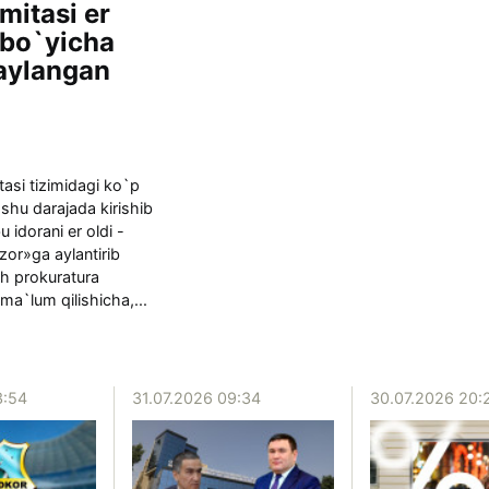
mitasi er
 bo`yicha
aylangan
asi tizimidagi ko`p
shu darajada kirishib
u idorani er oldi -
zor»ga aylantirib
h prokuratura
ma`lum qilishicha,...
3:54
31.07.2026 09:34
30.07.2026 20: