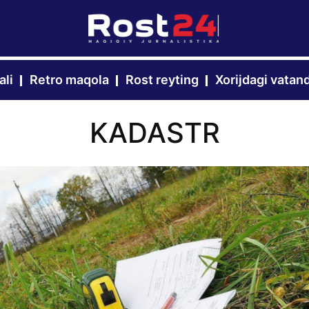
ali
Retro maqola
Rost reyting
Xorijdagi vatan
KADASTR