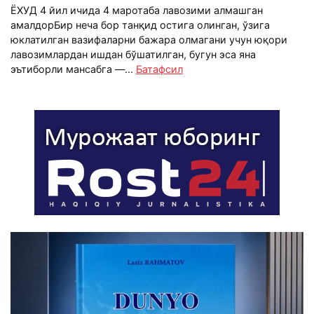
ЁХУД 4 йил ичида 4 маротаба лавозими алмашган
амалдорБир неча бор танқид остига олинган, ўзига
юклатилган вазифаларни бажара олмагани учун юқори
лавозимлардан ишдан бўшатилган, бугун эса яна
эътиборли мансабга —...
Батафсил