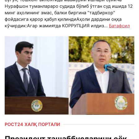
Нурафшон туманлараро судида бўлиб ўтган суд ишида 12
минг аҳолининг эмас, балки биргина "тадбиркор"
фойдасига қарор қабул қилиндиАҳоли дардини оққа
кўчирдик:Агар жамиятда КОРРУПЦИЯ илдиз...
Батафсил
РОСТ24 ХАЛҚ ПОРТАЛИ
Президент ташаббусларини оёқ