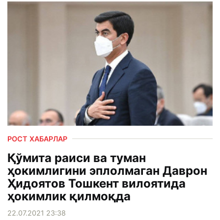
РОСТ ХАБАРЛАР
Қўмита раиси ва туман
ҳокимлигини эплолмаган Даврон
Ҳидоятов Тошкент вилоятида
ҳокимлик қилмоқда
22.07.2021 23:38