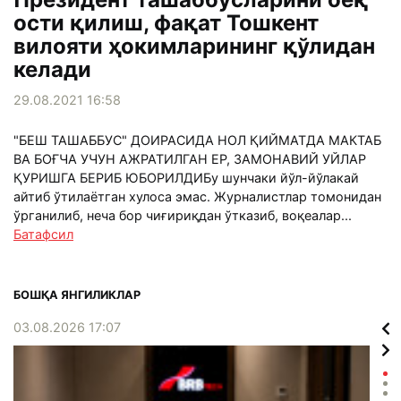
ости қилиш, фақат Тошкент
вилояти ҳокимларининг қўлидан
келади
29.08.2021 16:58
"БЕШ ТАШАББУС" ДОИРАСИДА НОЛ ҚИЙМАТДА МАКТАБ
ВА БОҒЧА УЧУН АЖРАТИЛГАН ЕР, ЗАМОНАВИЙ УЙЛАР
ҚУРИШГА БЕРИБ ЮБОРИЛДИБу шунчаки йўл-йўлакай
айтиб ўтилаётган хулоса эмас. Журналистлар томонидан
ўрганилиб, неча бор чиғириқдан ўтказиб, воқеалар...
Батафсил
БОШҚА ЯНГИЛИКЛАР
03.08.2026 17:07
02.0