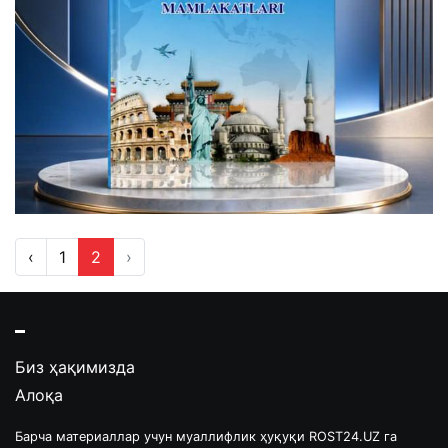
‹
1
2
›
Биз ҳақимизда
Алоқа
Барча материаллар учун муаллифлик ҳуқуқи ROST24.UZ га