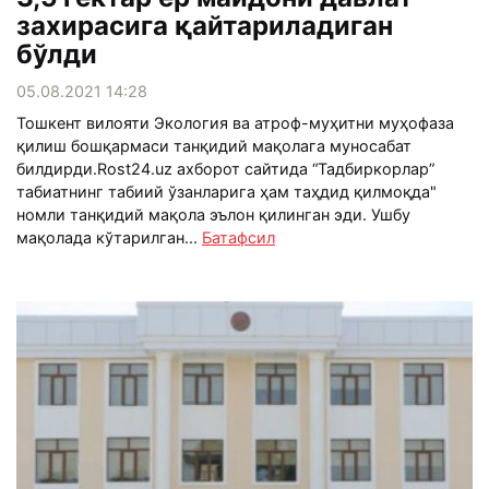
захирасига қайтариладиган
бўлди
05.08.2021 14:28
Тошкент вилояти Экология ва атроф-муҳитни муҳофаза
қилиш бошқармаси танқидий мақолага муносабат
билдирди.Rost24.uz ахборот сайтида “Тадбиркорлар”
табиатнинг табиий ўзанларига ҳам таҳдид қилмоқда"
номли танқидий мақола эълон қилинган эди. Ушбу
мақолада кўтарилган...
Батафсил