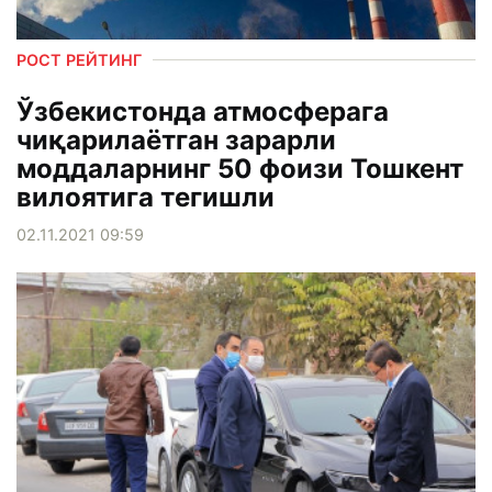
РОСТ РЕЙТИНГ
Ўзбекистонда атмосферага
чиқарилаётган зарарли
моддаларнинг 50 фоизи Тошкент
вилоятига тегишли
02.11.2021 09:59