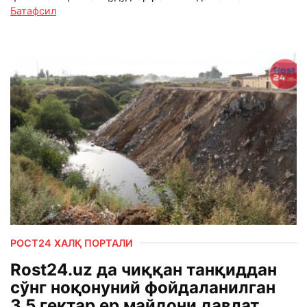
Батафсил
РОСТ24 ХАЛҚ ПОРТАЛИ
Rost24.uz да чиққан танқиддан
сўнг ноқонуний фойдаланилган
3,5 гектар ер майдони давлат