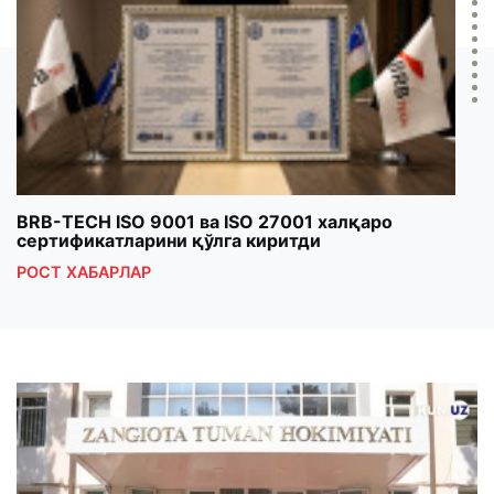
BRB-TECH ISO 9001 ва ISO 27001 халқаро
«Бу
сертификатларини қўлга киритди
клуб
РОСТ ХАБАРЛАР
РОС