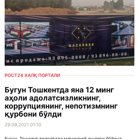
РОСТ24 ХАЛҚ ПОРТАЛИ
Бугун Тошкентда яна 12 минг
аҳоли адолатсизликнинг,
коррупциянинг, непотизмнинг
қурбони бўлди
29.09.2021 01:10
Бугун, Тошкент вилоятида маъмурий ишлари бўйича