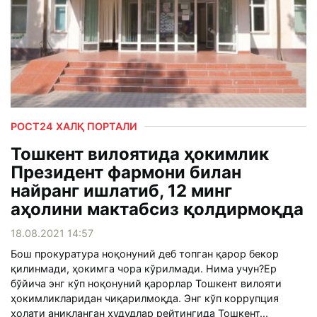
РОСТ24 ХАЛҚ ПОРТАЛИ
Тошкент вилоятида ҳокимлик
Президент фармони билан
найранг ишлатиб, 12 минг
аҳолини мактабсиз қолдирмоқда
18.08.2021 14:57
Бош прокуратура ноқонуний деб топган қарор бекор
қилинмади, ҳокимга чора кўрилмади. Нима учун?Ер
бўйича энг кўп ноқонуний қарорлар Тошкент вилояти
ҳокимликларидан чиқарилмоқда. Энг кўп коррупция
ҳолати аниқланган ҳудудлар рейтингида Тошкент...