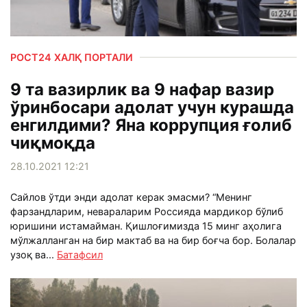
РОСТ24 ХАЛҚ ПОРТАЛИ
9 та вазирлик ва 9 нафар вазир
ўринбосари адолат учун курашда
енгилдими? Яна коррупция ғолиб
чиқмоқда
28.10.2021 12:21
Сайлов ўтди энди адолат керак эмасми? “Менинг
фарзандларим, невараларим Россияда мардикор бўлиб
юришини истамайман. Қишлоғимизда 15 минг аҳолига
мўлжалланган на бир мактаб ва на бир боғча бор. Болалар
узоқ ва...
Батафсил