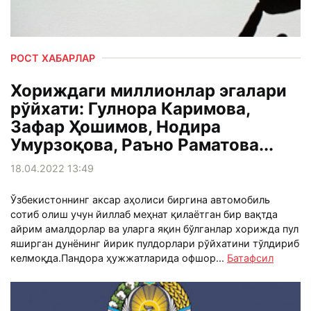
РОСТ ХАБАРЛАР
Хориждаги миллионлар эгалари
рўйхати: Гулнора Каримова,
Зафар Ҳошимов, Нодира
Умурзоқова, Раъно Раматова...
18.04.2022 13:49
Ўзбекистоннинг аксар аҳолиси биргина автомобиль
сотиб олиш учун йиллаб меҳнат қилаётган бир вақтда
айрим амалдорлар ва уларга яқин бўлганлар хорижда пул
яширган дунёнинг йирик пулдорлари рўйхатини тўлдириб
келмоқда.Пандора ҳужжатларида офшор...
Батафсил