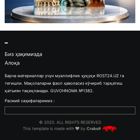
Биз ҳақимизда
Алоқа
Барча материаллар учун муаллифлик ҳуқуқи ROST24.UZ га
тегишли. Мақолаларни фаол ҳаволасиз кўчириб тарқатиш
қатъиян тақиқланади. GUVOHNOMA №1382.
Расмий саҳифаларимиз :
© 2020. ALL RIGHTS RESERVED
This template is made with
by
Crabs#