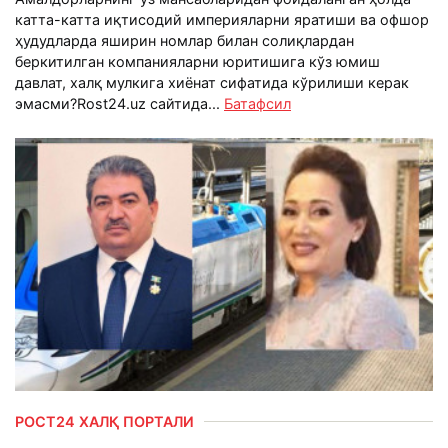
катта-катта иқтисодий империяларни яратиши ва офшор
ҳудудларда яширин номлар билан солиқлардан
беркитилган компанияларни юритишига кўз юмиш
давлат, халқ мулкига хиёнат сифатида кўрилиши керак
эмасми?Rost24.uz сайтида...
Батафсил
РОСТ24 ХАЛҚ ПОРТАЛИ