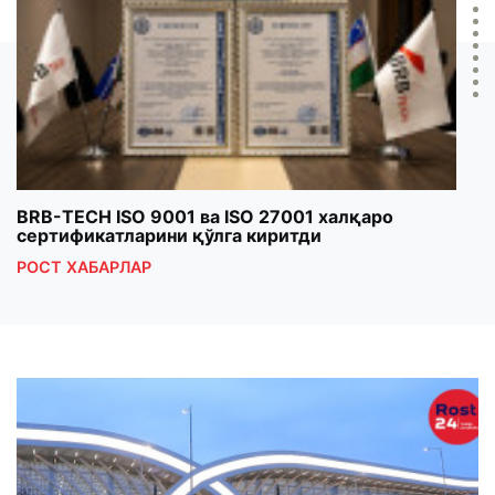
BRB-TECH ISO 9001 ва ISO 27001 халқаро
«Бу
сертификатларини қўлга киритди
клуб
РОСТ ХАБАРЛАР
РОС