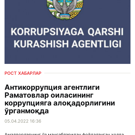
РОСТ ХАБАРЛАР
Антикоррупция агентлиги
Раматовлар оиласининг
коррупцияга алоқадорлигини
ўрганмоқда
05.04.2022 16:36
Амалдорларнинг ўз мансабларидан фойдаланган ҳолда