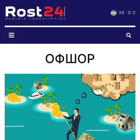
УЗ
O`Z
ОФШОР