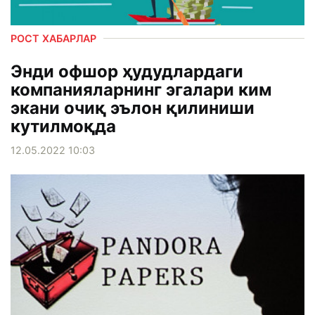
РОСТ ХАБАРЛАР
Энди офшор ҳудудлардаги
компанияларнинг эгалари ким
экани очиқ эълон қилиниши
кутилмоқда
12.05.2022 10:03