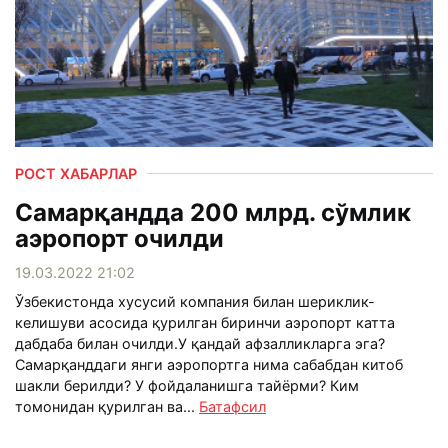
РОСТ ХАБАРЛАР
Самарқандда 200 млрд. сўмлик
аэропорт очилди
19.03.2022 21:02
Ўзбекистонда хусусий компания билан шериклик-
келишуви асосида қурилган биринчи аэропорт катта
дабдаба билан очилди.У қандай афзалликларга эга?
Самарқанддаги янги аэропортга нима сабабдан китоб
шакли берилди? У фойдаланишга тайёрми? Ким
томонидан қурилган ва...
Батафсил