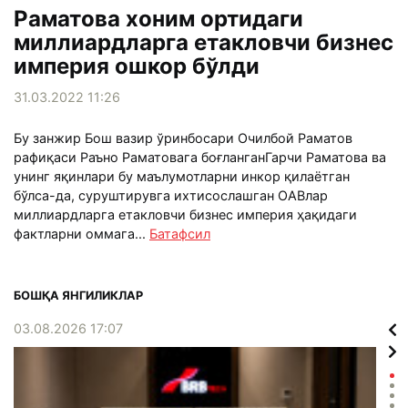
Раматова хоним ортидаги
миллиардларга етакловчи бизнес
империя ошкор бўлди
31.03.2022 11:26
Бу занжир Бош вазир ўринбосари Очилбой Раматов
рафиқаси Раъно Раматовага боғланганГарчи Раматова ва
унинг яқинлари бу маълумотларни инкор қилаётган
бўлса-да, суруштирувга ихтисослашган ОАВлар
миллиардларга етакловчи бизнес империя ҳақидаги
фактларни оммага...
Батафсил
БОШҚА ЯНГИЛИКЛАР
03.08.2026 17:07
02.0