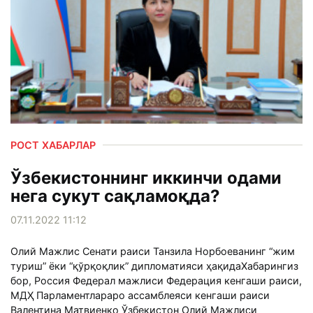
РОСТ ХАБАРЛАР
Ўзбекистоннинг иккинчи одами
нега сукут сақламоқда?
07.11.2022 11:12
Олий Мажлис Сенати раиси Танзила Норбоеванинг “жим
туриш” ёки “қўрқоқлик” дипломатияси ҳақидаХабарингиз
бор, Россия Федерал мажлиси Федерация кенгаши раиси,
МДҲ Парламентлараро ассамблеяси кенгаши раиси
Валентина Матвиенко Ўзбекистон Олий Мажлиси