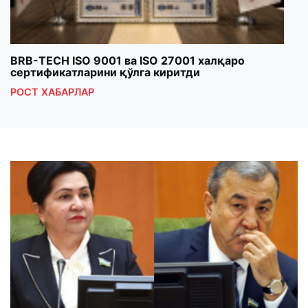
BRB-TECH ISO 9001 ва ISO 27001 халқаро
«Бу
сертификатларини қўлга киритди
клуб
РОСТ ХАБАРЛАР
РОС