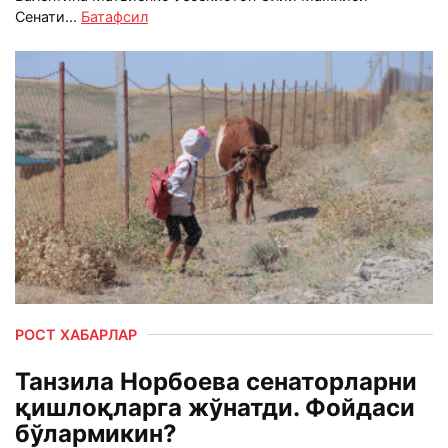
Сенати...
Батафсил
РОСТ ХАБАРЛАР
Танзила Норбоева сенаторларни
қишлоқларга жўнатди. Фойдаси
бўлармикин?