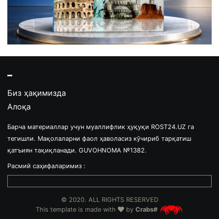
Биз ҳақимизда
Алоқа
Барча материаллар учун муаллифлик ҳуқуқи ROST24.UZ га
тегишли. Мақолаларни фаол ҳаволасиз кўчириб тарқатиш
қатъиян тақиқланади. GUVOHNOMA №1382.
Расмий саҳифаларимиз :
© 2020. ALL RIGHTS RESERVED
This template is made with
by
Crabs#