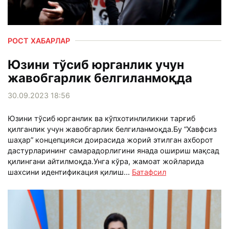
РОСТ ХАБАРЛАР
Юзини тўсиб юрганлик учун
жавобгарлик белгиланмоқда
30.09.2023 18:56
Юзини тўсиб юрганлик ва кўпхотинлиликни тарғиб
қилганлик учун жавобгарлик белгиланмоқда.Бу “Хавфсиз
шаҳар” концепцияси доирасида жорий этилган ахборот
дастурларининг самарадорлигини янада ошириш мақсад
қилингани айтилмоқда.Унга кўра, жамоат жойларида
шахсини идентификация қилиш...
Батафсил