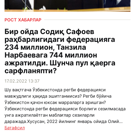
РОСТ ХАБАРЛАР
Бир ойда Содиқ Сафоев
раҳбарлигидаги федерацияга
234 миллион, Танзила
Нарбаевага 744 миллион
ажратилди. Шунча пул қаерга
сарфланяпти?
17.02.2022 13:37
Шу вақтгача Ўзбекистонда регби федерацияси
мавжудлиги ҳақида эшитганмисиз? Регби бўйича
Ўзбекистон қачон юксак марраларга эришган?
Ўзбекистонда регби федерацияси борлиги сезилмасада
унга ажратилаётган маблағлар сезиларли
даражада.Хусусан, 2022 йилнинг январь ойида Олий...
Батафсил