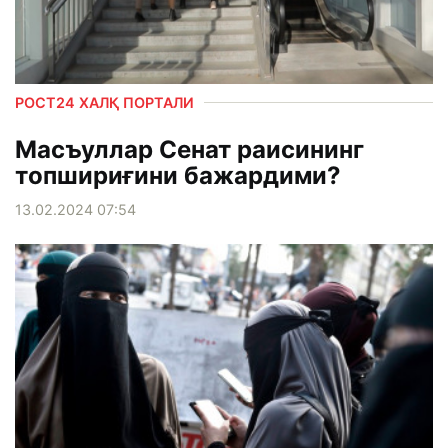
РОСТ24 ХАЛҚ ПОРТАЛИ
Масъуллар Сенат раисининг
топшириғини бажардими?
13.02.2024 07:54