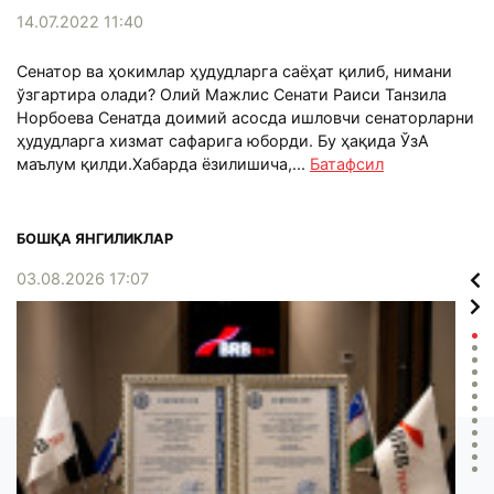
14.07.2022 11:40
Сенатор ва ҳокимлар ҳудудларга саёҳат қилиб, нимани
ўзгартира олади? Олий Мажлис Сенати Раиси Танзила
Норбоева Сенатда доимий асосда ишловчи сенаторларни
ҳудудларга хизмат сафарига юборди. Бу ҳақида ЎзА
маълум қилди.Хабарда ёзилишича,...
Батафсил
БОШҚА ЯНГИЛИКЛАР
03.08.2026 17:07
02.0