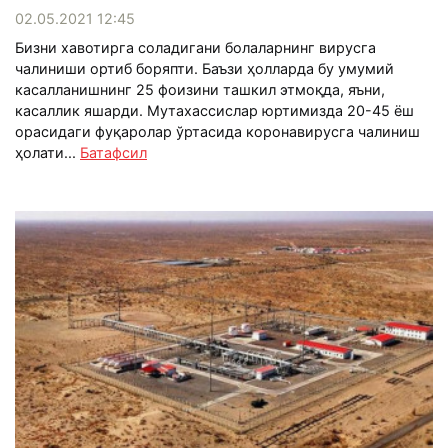
02.05.2021 12:45
Бизни хавотирга соладигани болаларнинг вирусга
чалиниши ортиб боряпти. Баъзи ҳолларда бу умумий
касалланишнинг 25 фоизини ташкил этмоқда, яъни,
касаллик яшарди. Мутахассислар юртимизда 20-45 ёш
орасидаги фуқаролар ўртасида коронавирусга чалиниш
ҳолати...
Батафсил