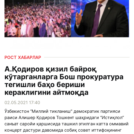
РОСТ ХАБАРЛАР
А.Қодиров қизил байроқ
кўтарганларга Бош прокуратура
тегишли баҳо бериши
кераклигини айтмоқда
02.05.2021 17:40
Ўзбекистон “Миллий тикланиш" демократик партияси
раиси Алишер Қодиров Тошкент шаҳридаги “Истиқлол”
санъат саройи қаршисида ташкил этилган катта оммавий
концерт дастури давомида собиқ совет иттифоқининг