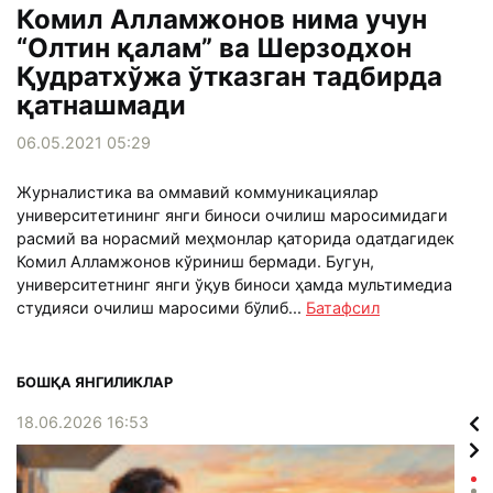
Комил Алламжонов нима учун
“Олтин қалам” ва Шерзодхон
Қудратхўжа ўтказган тадбирда
қатнашмади
06.05.2021 05:29
Журналистика ва оммавий коммуникациялар
университетининг янги биноси очилиш маросимидаги
расмий ва норасмий меҳмонлар қаторида одатдагидек
Комил Алламжонов кўриниш бермади. Бугун,
университетнинг янги ўқув биноси ҳамда мультимедиа
студияси очилиш маросими бўлиб...
Батафсил
БОШҚА ЯНГИЛИКЛАР
18.06.2026 16:53
12.1