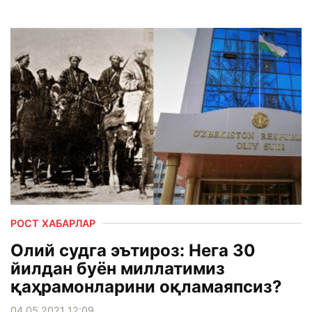
РОСТ ХАБАРЛАР
Олий судга эътироз: Нега 30
йилдан буён миллатимиз
қаҳрамонларини оқламаяпсиз?
04.05.2021 12:09