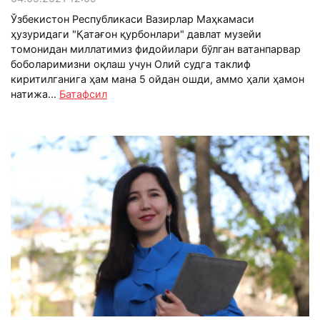
Ўзбекистон Республикаси Вазирлар Маҳкамаси
ҳузуридаги "Қатағон қурбонлари" давлат музейи
томонидан миллатимиз фидойилари бўлган ватанпарвар
боболаримизни оқлаш учун Олий судга таклиф
киритилганига ҳам мана 5 ойдан ошди, аммо ҳали ҳамон
натижа...
Батафсил