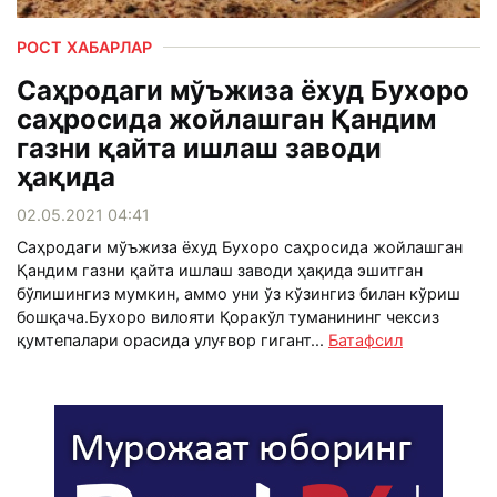
РОСТ ХАБАРЛАР
Саҳродаги мўъжиза ёхуд Бухоро
саҳросида жойлашган Қандим
газни қайта ишлаш заводи
ҳақида
02.05.2021 04:41
Саҳродаги мўъжиза ёхуд Бухоро саҳросида жойлашган
Қандим газни қайта ишлаш заводи ҳақида эшитган
бўлишингиз мумкин, аммо уни ўз кўзингиз билан кўриш
бошқача.Бухоро вилояти Қоракўл туманининг чексиз
қумтепалари орасида улуғвор гигант...
Батафсил