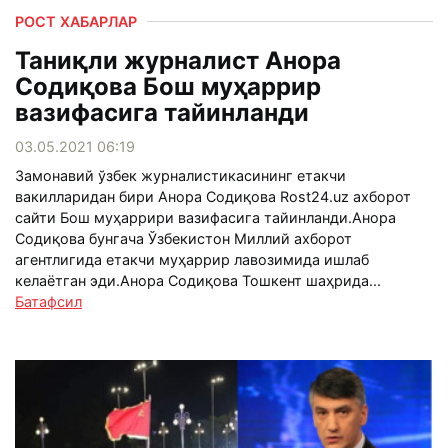
РОСТ ХАБАРЛАР
Таниқли журналист Анора
Содиқова Бош муҳаррир
вазифасига тайинланди
03.05.2021 06:19
Замонавий ўзбек журналистикасининг етакчи
вакилларидан бири Анора Содиқова Rost24.uz ахборот
сайти Бош муҳаррири вазифасига тайинланди.Анора
Содиқова бунгача Ўзбекистон Миллий ахборот
агентлигида етакчи муҳаррир лавозимида ишлаб
келаётган эди.Анора Содиқова Тошкент шаҳрида...
Батафсил