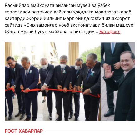
Расмийлар майхонага айланган музей ва ўзбек
геологияси асосчиси ҳайкали ҳақидаги мақолага жавоб
қайтарди.Жорий йилнинг март ойида rost24.uz ахборот
сайтида «Бир замонлар ноёб экспонатлари билан машҳур
бўлган музей бугун майхонага айланди»...
Батафсил
РОСТ ХАБАРЛАР