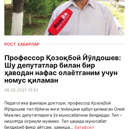
РОСТ ХАБАРЛАР
Профессор Қозоқбой Йўлдошев:
Шу депутатлар билан бир
ҳаводан нафас олаётганим учун
номус қиламан
06.05.2021 15:51
Педагогика фанлари доктори, профессор Қозоқбой
Йўлдошев тил бўйича янги лойиҳани қабул қилмаган Олий
Мажлис депутатларига ўз муносабатини билдирди: Тил –
ниҳоятда оғриқли муаммо. Тил ҳақида муносабат
билдириб фикр айтсам, ҳамиша...
Батафсил