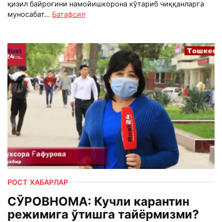
қизил байроғини намойишкорона кўтариб чиққанларга
муносабат...
Батафсил
РОСТ ХАБАРЛАР
СЎРОВНОМА: Кучли карантин
режимига ўтишга тайёрмизми?