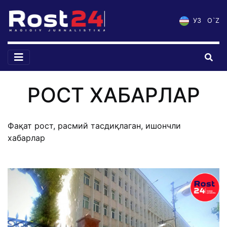
УЗ
O`Z
РОСТ ХАБАРЛАР
Фақат рост, расмий тасдиқлаган, ишончли
хабарлар