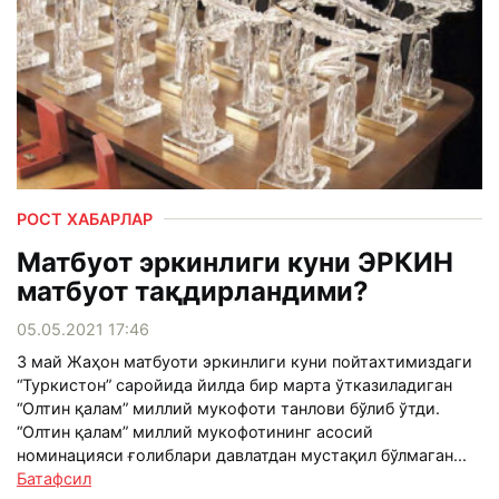
РОСТ ХАБАРЛАР
Матбуот эркинлиги куни ЭРКИН
матбуот тақдирландими?
05.05.2021 17:46
3 май Жаҳон матбуоти эркинлиги куни пойтахтимиздаги
“Туркистон” саройида йилда бир марта ўтказиладиган
“Олтин қалам” миллий мукофоти танлови бўлиб ўтди.
“Олтин қалам” миллий мукофотининг асосий
номинацияси ғолиблари давлатдан мустақил бўлмаган...
Батафсил