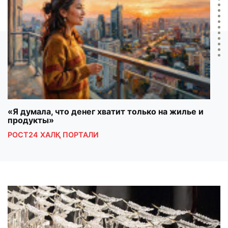
«Я думала, что денег хватит только на жилье и
Maso
продукты»
mala
РОСТ24 ХАЛҚ ПОРТАЛИ
ШУН