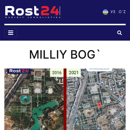
УЗ
O`Z
MILLIY BOG`