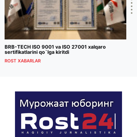
BRB-TECH ISO 9001 va ISO 27001 xalqaro
«Bun
sertifikatlarini qo`lga kiritdi
klub
ROST XABARLAR
ROS