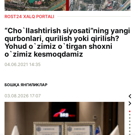
ROST24 XALQ PORTALI
“Cho`llashtirish siyosati”ning yangi
qurbonlari, qurilish yoki qirilish?
Yohud o`zimiz o`tirgan shoxni
o`zimiz kesmoqdamiz
04.06.2021 14:35
БОШҚА ЯНГИЛИКЛАР
03.08.2026 17:07
02.0