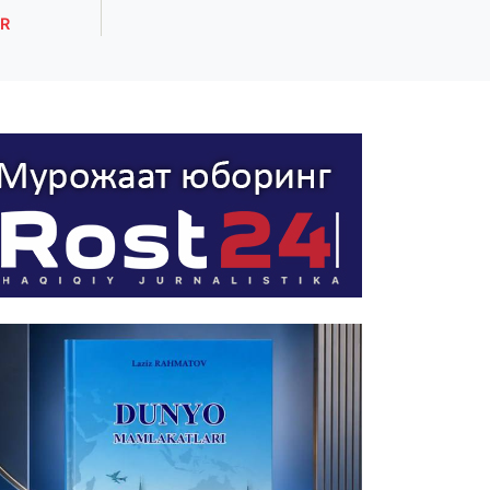
R
ROST XABARLAR