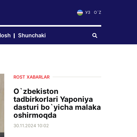
УЗ
O`Z
dosh
Shunchaki
ROST XABARLAR
O`zbekiston
tadbirkorlari Yaponiya
dasturi bo`yicha malaka
oshirmoqda
30.11.2024 10:02