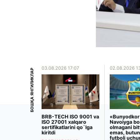
15:39
03.08.2026 17:07
02.08.2026 1
БОШҚА ЯНГИЛИКЛАР
iyoeva
BRB-TECH ISO 9001 va
«Bunyodkor
rezidenti
ISO 27001 xalqaro
Navoiyga bo
 Makron
sertifikatlarini qo`lga
olmagani bit
ashdi
kiritdi
emas, butun
futboli uchu