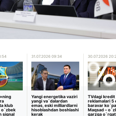
3:54
31.07.2026 09:34
30.07.2026 20:
»ning
Yangi energetika vaziri
TVdagi kredit
ra
yangi va`dalardan
reklamalari 5 
ta klub
emas, eski milliardlarni
baravar ko`pa
 o`zbek
hisoblashdan boshlashi
Maqsad – o`z
n signal
kerak
qarzga o`rgat