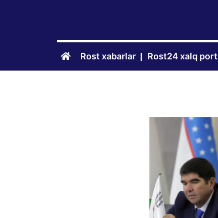
Rost xabarlar
Rost24 xalq port