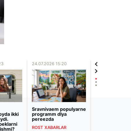
23
24.07.2026 15:20
20.07.2026 12:06
Sravnivaem populyarne
«Biznesni rivojl
oyda ikki
programm dlya
banki» Markazi
ydi.
pereezda
Osiyodagi eng 
beklarni
bank transform
ROST XABARLAR
ishmi?
deb topildi