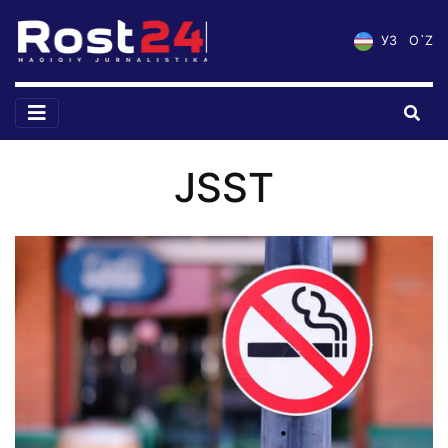
УЗ
O`Z
JSST