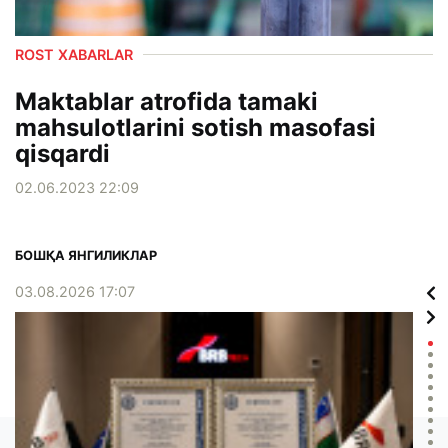
ROST XABARLAR
Maktablar atrofida tamaki
mahsulotlarini sotish masofasi
qisqardi
02.06.2023 22:09
БОШҚА ЯНГИЛИКЛАР
03.08.2026 17:07
02.0