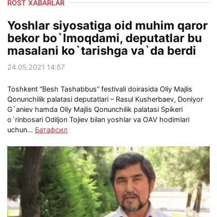
ROST XABARLAR
Yoshlar siyosatiga oid muhim qaror
bekor bo`lmoqdami, deputatlar bu
masalani ko`tarishga va`da berdi
24.05.2021 14:57
Toshkent “Besh Tashabbus” festivali doirasida Oliy Majlis
Qonunchilik palatasi deputatlari – Rasul Kusherbaev, Doniyor
G`aniev hamda Oliy Majlis Qonunchilik palatasi Spikeri
o`rinbosari Odiljon Tojiev bilan yoshlar va OAV hodimlari
uchun...
Батафсил