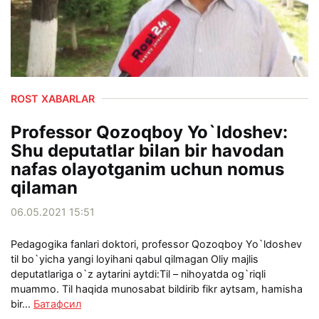
ROST XABARLAR
Professor Qozoqboy Yo`ldoshev:
Shu deputatlar bilan bir havodan
nafas olayotganim uchun nomus
qilaman
06.05.2021 15:51
Pedagogika fanlari doktori, professor Qozoqboy Yo`ldoshev
til bo`yicha yangi loyihani qabul qilmagan Oliy majlis
deputatlariga o`z aytarini aytdi:Til – nihoyatda og`riqli
muammo. Til haqida munosabat bildirib fikr aytsam, hamisha
bir...
Батафсил