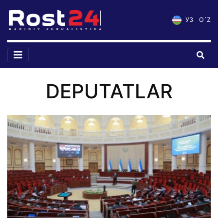
УЗ
O`Z
DEPUTATLAR