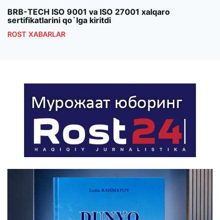
BRB-TECH ISO 9001 va ISO 27001 xalqaro
«Bun
sertifikatlarini qo`lga kiritdi
klub
ROST XABARLAR
ROS