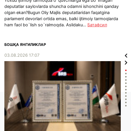
Yoxud ijtimoiy tarmoqda o`quvchilarga ega bo`lmagan
deputatlar saylovlarda shuncha odamni ishonchini qanday
olgan ekan? Bugun Oliy Majlis deputatlaridan faqatgina
parlament devorlari ortida emas, balki ijtimoiy tarmoqlarda
ham faol bo`lish so`ralmoqda. Aslidaku...
Батафсил
БОШҚА ЯНГИЛИКЛАР
03.08.2026 17:07
02.0