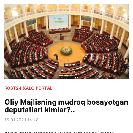
ROST24 XALQ PORTALI
Oliy Majlisning mudroq bosayotgan
deputatlari kimlar?..
15.01.2021 14:48