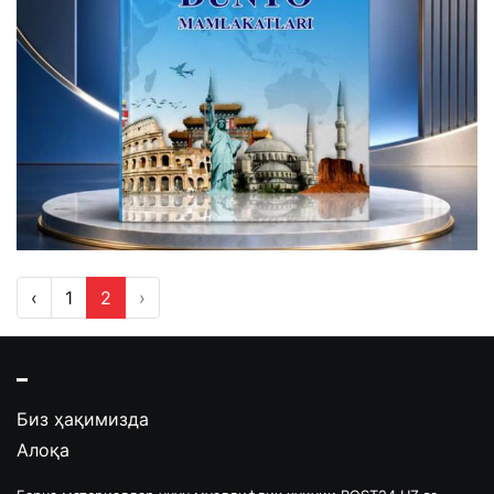
‹
1
2
›
Биз ҳақимизда
Алоқа