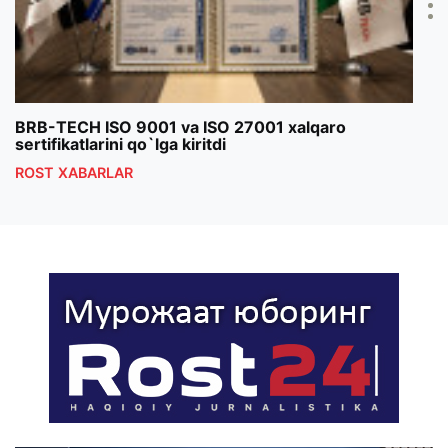
BRB-TECH ISO 9001 va ISO 27001 xalqaro
«Bun
sertifikatlarini qo`lga kiritdi
klub
ROST XABARLAR
ROS