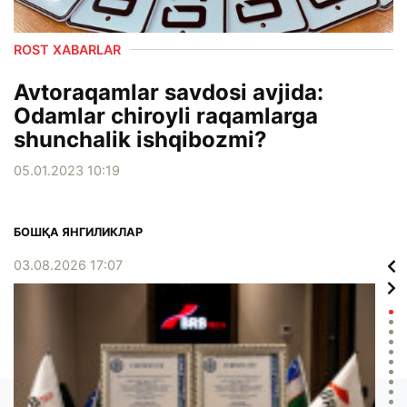
ROST XABARLAR
Avtoraqamlar savdosi avjida:
Odamlar chiroyli raqamlarga
shunchalik ishqibozmi?
05.01.2023 10:19
БОШҚА ЯНГИЛИКЛАР
03.08.2026 17:07
02.0