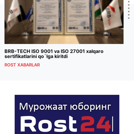
BRB-TECH ISO 9001 va ISO 27001 xalqaro
«Bun
sertifikatlarini qo`lga kiritdi
klub
ROST XABARLAR
ROS