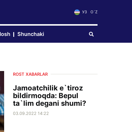
УЗ
O`Z
dosh
Shunchaki
ROST XABARLAR
Jamoatchilik e`tiroz
bildirmoqda: Bepul
ta`lim degani shumi?
03.09.2022 14:22