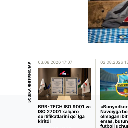
15:39
03.08.2026 17:07
02.08.2026 1
БОШҚА ЯНГИЛИКЛАР
iyoeva
BRB-TECH ISO 9001 va
«Bunyodkor
rezidenti
ISO 27001 xalqaro
Navoiyga bo
 Makron
sertifikatlarini qo`lga
olmagani bit
ashdi
kiritdi
emas, butun
futboli uchu