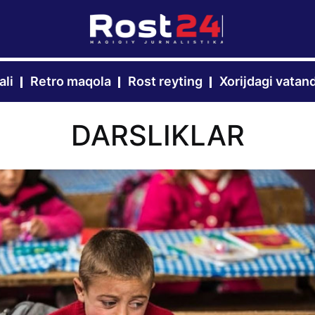
ali
Retro maqola
Rost reyting
Xorijdagi vatan
DARSLIKLAR