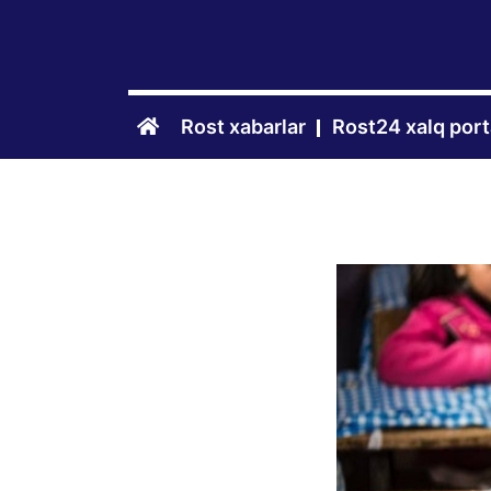
Rost xabarlar
Rost24 xalq port