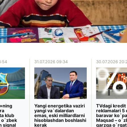
3:54
31.07.2026 09:34
30.07.2026 20:
»ning
Yangi energetika vaziri
TVdagi kredit
ra
yangi va`dalardan
reklamalari 5 
ta klub
emas, eski milliardlarni
baravar ko`pa
 o`zbek
hisoblashdan boshlashi
Maqsad – o`z
n signal
kerak
qarzga o`rgat