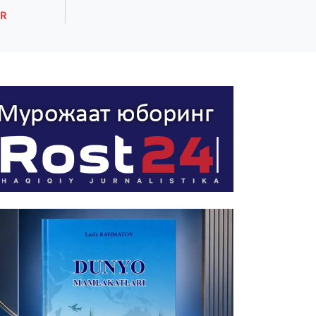
R
ROST XABARLAR