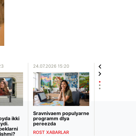
23
24.07.2026 15:20
20.07.2026 12:06
Sravnivaem populyarne
«Biznesni rivojl
oyda ikki
programm dlya
banki» Markazi
ydi.
pereezda
Osiyodagi eng 
beklarni
bank transform
ROST XABARLAR
ishmi?
deb topildi