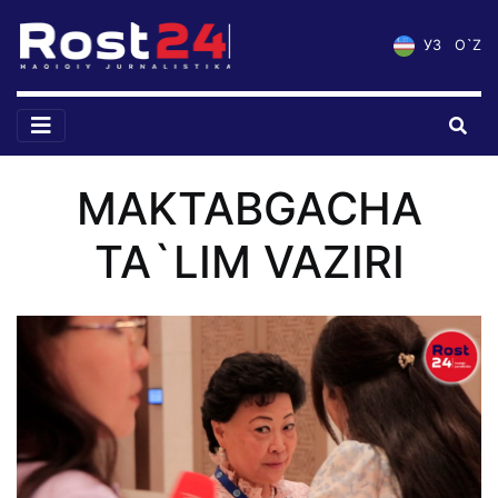
УЗ
O`Z
MAKTABGACHA
TA`LIM VAZIRI