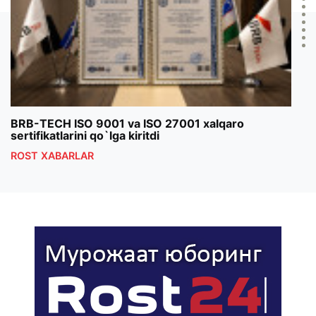
BRB-TECH ISO 9001 va ISO 27001 xalqaro
«Bun
sertifikatlarini qo`lga kiritdi
klub
ROST XABARLAR
ROS