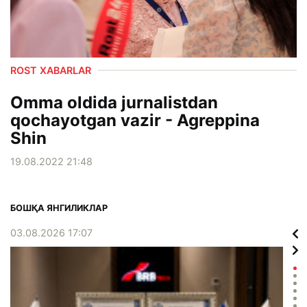
ROST XABARLAR
Omma oldida jurnalistdan
qochayotgan vazir - Agreppina
Shin
19.08.2022 21:48
БОШҚА ЯНГИЛИКЛАР
03.08.2026 17:07
02.0