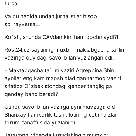
tursa...
Va bu haqida undan jurnalistlar hisob
so`rayversa...
Xo`sh, shunda OAVdan kim ham qochmaydi?!
Rost24.uz saytining muxbiri maktabgacha ta`lim
vaziriga quyidagi savol bilan yuzlangan edi:
- Maktabgacha ta`lim vaziri Agreppina Shin
ayollar eng kam maosh oladigan tarmoq vaziri
sifatida O`zbekistondagi gender tengligiga
qanday baho beradi?
Ushbu savol bilan vazirga ayni mavzuga oid
Shanxay hamkorlik tashkilotining xotin-qizlar
forumi tanaffusida yuzlanildi.
Jarayonni videoda kuzatishingiz mumkin: