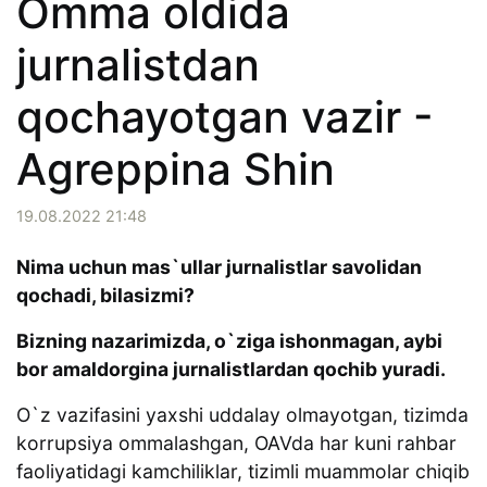
Omma oldida
jurnalistdan
qochayotgan vazir -
Agreppina Shin
19.08.2022 21:48
Nima uchun mas`ullar jurnalistlar savolidan
qochadi, bilasizmi?
Bizning nazarimizda, o`ziga ishonmagan, aybi
bor amaldorgina jurnalistlardan qochib yuradi.
O`z vazifasini yaxshi uddalay olmayotgan, tizimda
korrupsiya ommalashgan, OAVda har kuni rahbar
faoliyatidagi kamchiliklar, tizimli muammolar chiqib