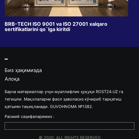
BRB-TECH ISO 9001 va ISO 27001 xalqaro
«Bun
sertifikatlarini qo`lga kiritdi
klub
Биз ҳақимизда
Алоқа
Барча материаллар учун муаллифлик ҳуқуқи ROST24.UZ га
тегишли. Мақолаларни фаол ҳаволасиз кўчириб тарқатиш
қатъиян тақиқланади. GUVOHNOMA №1382.
Расмий саҳифаларимиз :
© 2020. ALL RIGHTS RESERVED