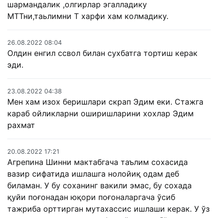
шармандалик ,олгирлар эгалладику
МТТни,таьлимни Т харфи хам колмадику.
26.08.2022 08:04
Олдин енгил ссвол билан сухбатга тортиш керак
эди.
23.08.2022 04:38
Мен хам изох беришлари скрап Эдим еки. Стажга
караб ойликларни оширишларини хохлар Эдим
рахмат
20.08.2022 17:21
Агрепина Шинни мактабгача таълим сохасида
вазир сифатида ишлашга нолойиқ одам деб
биламан. У бу соханинг вакили эмас, бу сохада
қуйи поғонадан юқори поғоналаргача ўсиб
тажриба орттирган мутахассис ишлаши керак. У ўз