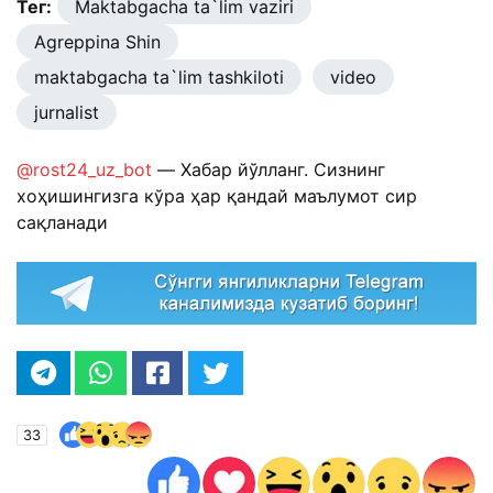
Тег:
Maktabgacha ta`lim vaziri
Agreppina Shin
maktabgacha ta`lim tashkiloti
video
jurnalist
@rost24_uz_bot
— Хабар йўлланг. Сизнинг
хоҳишингизга кўра ҳар қандай маълумот сир
сақланади
33