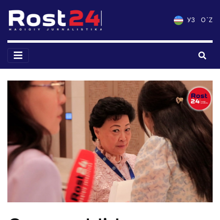
УЗ
O`Z