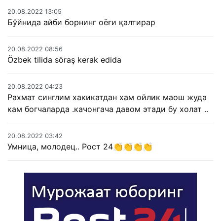
20.08.2022 13:05
Бўйнида айби борнинг оёғи қалтирар
20.08.2022 08:56
Özbek tilida söraş kerak edida
20.08.2022 04:23
Рахмат синглим хакикатдан хам ойлик маош жуда
кам богчаларда .качонгача давом этади бу холат ..
20.08.2022 03:42
Умница, молодец.. Рост 24👏👏👏👏