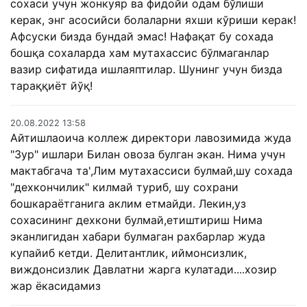
сохаси учун жонкуяр ва фидойи одам бўлиши
керак, энг асосийси болаларни яхши кўриши керак!
Афсуски бизда бундай эмас! Нафақат бу сохада
бошқа сохаларда хам мутахассис бўлмаганлар
вазир сифатида ишлаяптилар. Шунинг учун бизда
тараққиёт йўқ!
20.08.2022 13:58
Айтишлаоича коллеж директори лавозимида жуда
"Зур" ишлари Билан овоза булган экан. Нима учун
мактабгача та',Лим мутахассиси булмай,шу сохада
"дехкончилик" килмай туриб, шу сохрани
бошкараётганига аклим етмайди. Лекин,уз
сохасининг дехкони булмай,етиштириш Нима
эканлигидан хабари булмаган рахбарлар жуда
купайиб кетди. Делитантлик, иймонсизлик,
виждонсизлик Давлатни жарга кулатади....хозир
жар ёкасидамиз