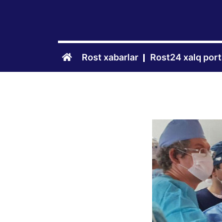
Rost xabarlar
Rost24 xalq port