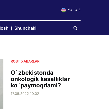
УЗ
O`Z
dosh
Shunchaki
ROST XABARLAR
O`zbekistonda
onkologik kasalliklar
ko`paymoqdami?
17.05.2022 10:02