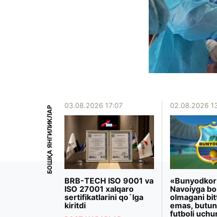
15:39
03.08.2026 17:07
02.08.2026 1
БОШҚА ЯНГИЛИКЛАР
iyoeva
BRB-TECH ISO 9001 va
«Bunyodkor
rezidenti
ISO 27001 xalqaro
Navoiyga bo
 Makron
sertifikatlarini qo`lga
olmagani bit
ashdi
kiritdi
emas, butun
futboli uchu