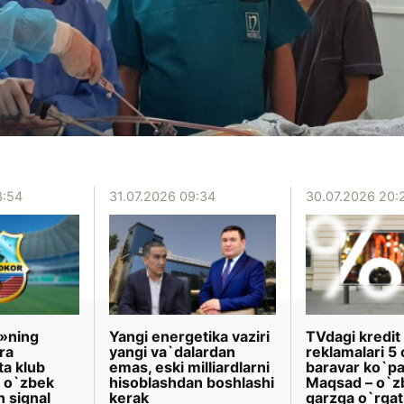
3:54
31.07.2026 09:34
30.07.2026 20:
»ning
Yangi energetika vaziri
TVdagi kredit
ra
yangi va`dalardan
reklamalari 5 
ta klub
emas, eski milliardlarni
baravar ko`pa
 o`zbek
hisoblashdan boshlashi
Maqsad – o`z
n signal
kerak
qarzga o`rgat