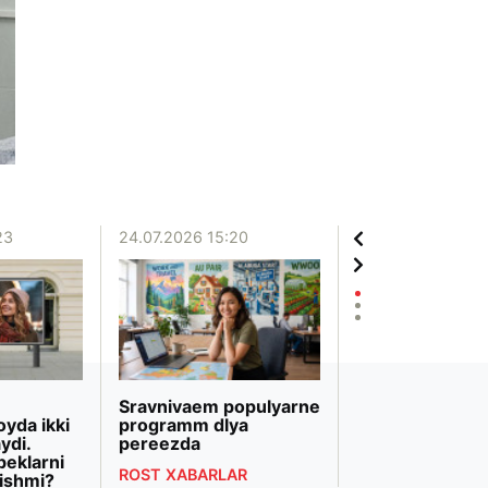
23
24.07.2026 15:20
20.07.2026 12:06
Sravnivaem populyarne
«Biznesni rivojl
oyda ikki
programm dlya
banki» Markazi
ydi.
pereezda
Osiyodagi eng 
beklarni
bank transform
ROST XABARLAR
ishmi?
deb topildi