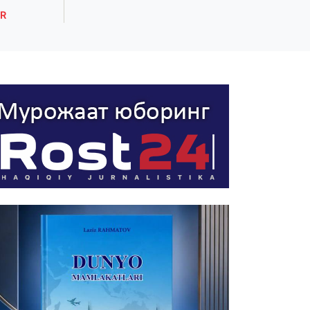
R
ROST XABARLAR