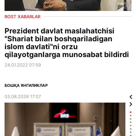
ROST XABARLAR
Prezident davlat maslahatchisi
"Shariat bilan boshqariladigan
islom davlati"ni orzu
qilayotganlarga munosabat bildirdi
24.01.2022 07:59
БОШҚА ЯНГИЛИКЛАР
03.08.2026 17:07
02.0