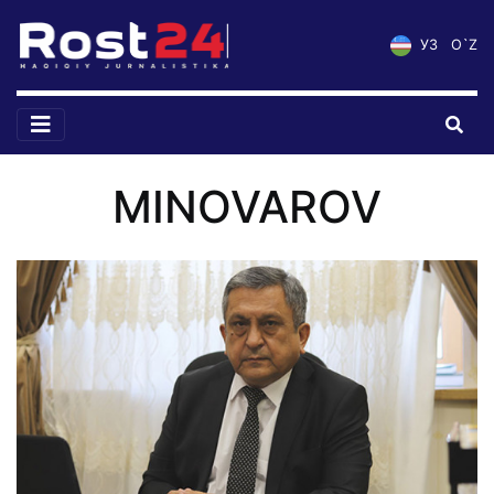
УЗ
O`Z
MINOVAROV