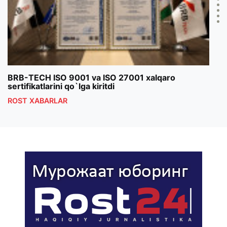
BRB-TECH ISO 9001 va ISO 27001 xalqaro
«Bun
sertifikatlarini qo`lga kiritdi
klub
ROST XABARLAR
ROS