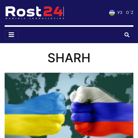
УЗ
O`Z
SHARH