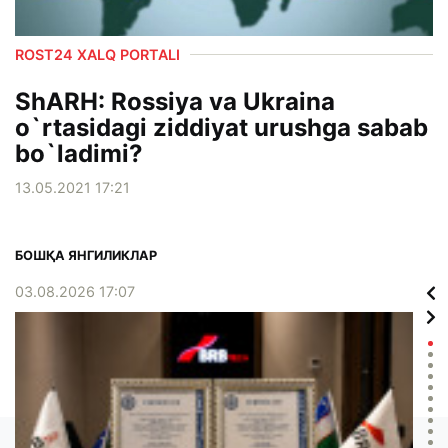
ROST24 XALQ PORTALI
ShARH: Rossiya va Ukraina
o`rtasidagi ziddiyat urushga sabab
bo`ladimi?
13.05.2021 17:21
БОШҚА ЯНГИЛИКЛАР
03.08.2026 17:07
02.0