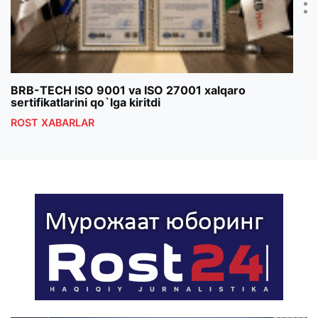
BRB-TECH ISO 9001 va ISO 27001 xalqaro
«Bun
sertifikatlarini qo`lga kiritdi
klub
ROST XABARLAR
ROS