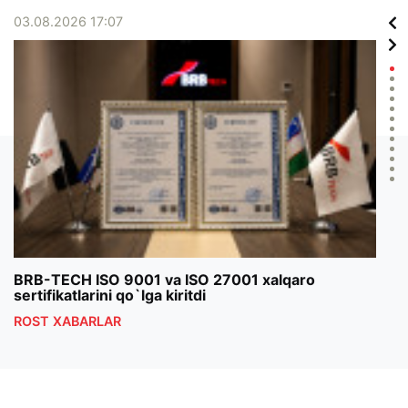
03.08.2026 17:07
02.0
BRB-TECH ISO 9001 va ISO 27001 xalqaro
«Bun
sertifikatlarini qo`lga kiritdi
klub
ROST XABARLAR
ROS