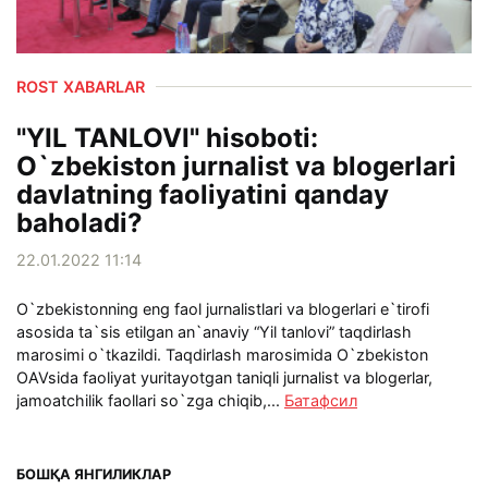
ROST XABARLAR
"YIL TANLOVI" hisoboti:
O`zbekiston jurnalist va blogerlari
davlatning faoliyatini qanday
baholadi?
22.01.2022 11:14
O`zbekistonning eng faol jurnalistlari va blogerlari e`tirofi
asosida ta`sis etilgan an`anaviy “Yil tanlovi” taqdirlash
marosimi o`tkazildi. Taqdirlash marosimida O`zbekiston
OAVsida faoliyat yuritayotgan taniqli jurnalist va blogerlar,
jamoatchilik faollari so`zga chiqib,...
Батафсил
БОШҚА ЯНГИЛИКЛАР