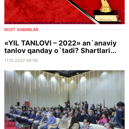
ROST XABARLAR
«YIL TANLOVI – 2022» an`anaviy
tanlov qanday o`tadi? Shartlari...
11.10.2022 09:06