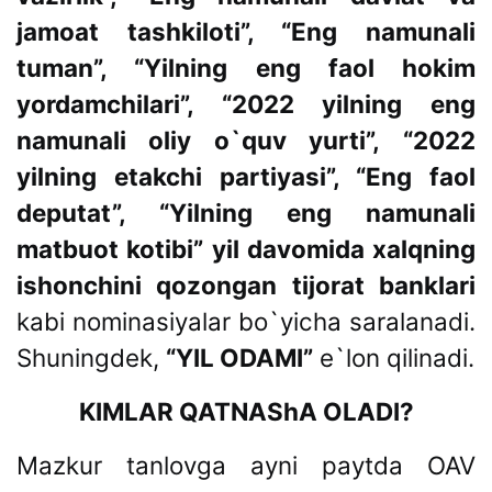
jamoat tashkiloti”, “Eng namunali
tuman”, “Yilning eng faol hokim
yordamchilari”, “2022 yilning eng
namunali oliy o`quv yurti”,
“2022
yilning etakchi partiyasi”, “Eng faol
deputat”, “Yilning eng namunali
matbuot kotibi” yil davomida xalqning
ishonchini qozongan tijorat banklari
kabi nominasiyalar bo`yicha saralanadi.
Shuningdek,
“YIL ODAMI”
e`lon qilinadi.
KIMLAR QATNAShA OLADI?
Mazkur tanlovga ayni paytda OAV