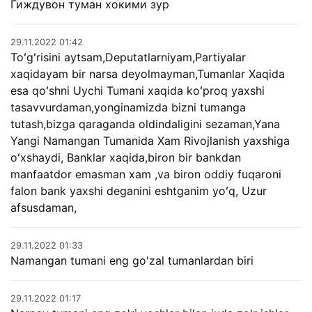
Гиждувон туман хокими зур
29.11.2022 01:42
Toʻgʻrisini aytsam,Deputatlarniyam,Partiyalar
xaqidayam bir narsa deyolmayman,Tumanlar Xaqida
esa qoʻshni Uychi Tumani xaqida koʻproq yaxshi
tasavvurdaman,yonginamizda bizni tumanga
tutash,bizga qaraganda oldindaligini sezaman,Yana
Yangi Namangan Tumanida Xam Rivojlanish yaxshiga
oʻxshaydi, Banklar xaqida,biron bir bankdan
manfaatdor emasman xam ,va biron oddiy fuqaroni
falon bank yaxshi deganini eshtganim yoʻq, Uzur
afsusdaman,
29.11.2022 01:33
Namangan tumani eng go'zal tumanlardan biri
29.11.2022 01:17