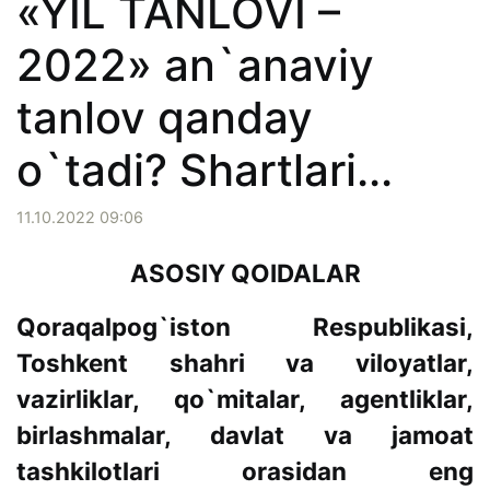
«YIL TANLOVI –
2022» an`anaviy
tanlov qanday
o`tadi? Shartlari...
11.10.2022 09:06
ASOSIY QOIDALAR
Qoraqalpog`iston Respublikasi,
Toshkent shahri va viloyatlar,
vazirliklar, qo`mitalar, agentliklar,
birlashmalar, davlat va jamoat
tashkilotlari orasidan eng