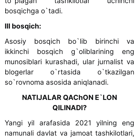
to`plagan tashkilotlar uchinchi
bosqichga o`tadi.
III bosqich:
Asosiy bosqich bo`lib birinchi va
ikkinchi bosqich g`oliblarining eng
munosiblari kurashadi, ular jurnalist va
blogerlar o`rtasida o`tkazilgan
so`rovnoma asosida aniqlanadi.
NATIJALAR QAChON E`LON
QILINADI?
Yangi yil arafasida 2021 yilning eng
namunali davlat va jamoat tashkilotlari,