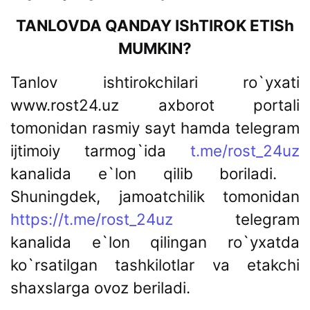
TANLOVDA QANDAY IShTIROK ETISh
MUMKIN?
Tanlov ishtirokchilari ro`yxati
www.rost24.uz axborot portali
tomonidan rasmiy sayt hamda telegram
ijtimoiy tarmog`ida
t.me/rost_24uz
kanalida e`lon qilib boriladi.
Shuningdek, jamoatchilik tomonidan
https://t.me/rost_24uz
telegram
kanalida e`lon qilingan ro`yxatda
ko`rsatilgan tashkilotlar va etakchi
shaxslarga ovoz beriladi.