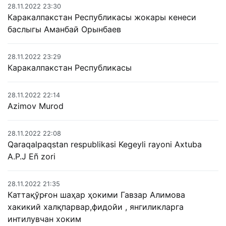
28.11.2022 23:30
Каракалпакстан Республикасы жокары кенеси
баслыгы Аманбай Орынбаев
28.11.2022 23:29
Каракалпакстан Республикасы
28.11.2022 22:14
Azimov Murod
28.11.2022 22:08
Qaraqalpaqstan respublikasi Kegeyli rayoni Axtuba
A.P.J Eñ zori
28.11.2022 21:35
Каттақўрғон шаҳар ҳокими Гавзар Алимова
хакикий халқпарвар,фидойи , янгиликларга
интилувчан хоким