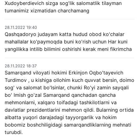
Xudoyberdievich sizga sog'lik salomatlik tilayman
tumanimiz xizmatidan charchamang
28.11.2022 19:40
Qashqadoryo judayam katta hudud obod ko'chalar
mahallalar ko'paymoqda buni ko'rish uchun Har kuni
yangilikka intilib bilimini oshirishi kerak meni fikrimcha
28.11.2022 18:37
Samarqand viloyati hokimi Erkinjon Oqbo'tayevich
Turdimov , u kishiga ollohim kuch quvvat bersin, doimo
sog' va salomat bo'lsinlar, chunki Ro'yi zamin sayqali
bo' lmish go'zal Samarqand qanchadan qancha
mehmonlarni, xalqaro toifadagi tashkilotlarni va
davlatlar prezidentlarini mehmon qildi. Bularning ortida
albatta yuqori darajadagi tayyorgarlik va hokim
bobomiz boshchiligidagi samarqandliklarning mehnati
turubdi.