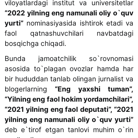
viloyatlardagi institut va universitetlar
“2022 yilning eng namunali oliy o`quv
yurti”
nominasiyasida ishtirok etadi va
faol qatnashuvchilari navbatdagi
bosqichga chiqadi.
Bunda jamoatchilik so`rovnomasi
asosida to`plagan ovozlar hamda har
bir hududdan tanlab olingan jurnalist va
blogerlarning
“Eng yaxshi tuman”,
“Yilning eng faol hokim yordamchilari”,
“2021 yilning eng faol deputati”, “2021
yilning eng namunali oliy o`quv yurti”
deb e`tirof etgan tanlovi muhim o`rin