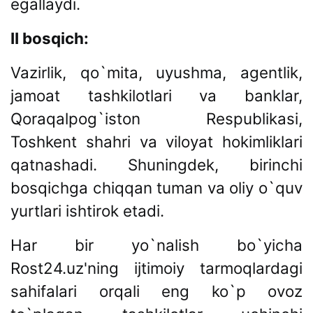
egallaydi.
II bosqich:
Vazirlik, qo`mita, uyushma, agentlik,
jamoat tashkilotlari va banklar,
Qoraqalpog`iston Respublikasi,
Toshkent shahri va viloyat hokimliklari
qatnashadi. Shuningdek, birinchi
bosqichga chiqqan tuman va oliy o`quv
yurtlari ishtirok etadi.
Har bir yo`nalish bo`yicha
Rost24.uz'ning ijtimoiy tarmoqlardagi
sahifalari orqali eng ko`p ovoz