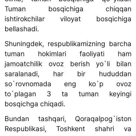
Tuman bosqichiga chiqqan
ishtirokchilar viloyat bosqichiga
bellashadi.
Shuningdek, respublikamizning barcha
tuman hokimlari faoliyati ham
jamoatchilik ovoz berish yo`li bilan
saralanadi, har bir hududdan
so`rovnomada eng ko`p ovoz
to`plagan 3 ta tuman keyingi
bosqichga chiqadi.
Bundan tashqari, Qoraqalpog`iston
Respublikasi, Toshkent shahri va