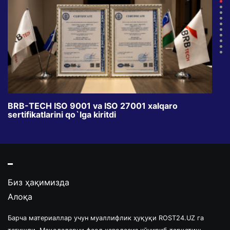
BRB-TECH ISO 9001 va ISO 27001 xalqaro
«Bun
sertifikatlarini qo`lga kiritdi
klub
Биз ҳақимизда
Алоқа
Барча материаллар учун муаллифлик ҳуқуқи ROST24.UZ га