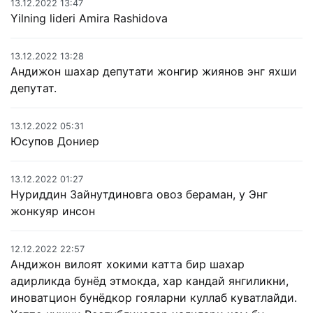
13.12.2022 13:47
Yilning lideri Amira Rashidova
13.12.2022 13:28
Андижон шахар депутати жонгир жиянов энг яхши
депутат.
13.12.2022 05:31
Юсупов Дониер
13.12.2022 01:27
Нуриддин Зайнутдиновга овоз бераман, у Энг
жонкуяр инсон
12.12.2022 22:57
Андижон вилоят хокими катта бир шахар
адирликда бунёд этмокда, хар кандай янгиликни,
иноватцион бунёдкор гояларни куллаб куватлайди.