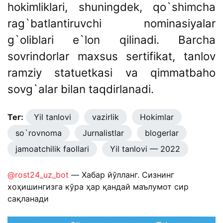
hokimliklari, shuningdek, qo`shimcha
rag`batlantiruvchi nominasiyalar
g`oliblari e`lon qilinadi. Barcha
sovrindorlar maxsus sertifikat, tanlov
ramziy statuetkasi va qimmatbaho
sovg`alar bilan taqdirlanadi.
Тег:
Yil tanlovi
vazirlik
Hokimlar
so`rovnoma
Jurnalistlar
blogerlar
jamoatchilik faollari
Yil tanlovi — 2022
@rost24_uz_bot
— Хабар йўлланг. Сизнинг
хоҳишингизга кўра ҳар қандай маълумот сир
сақланади