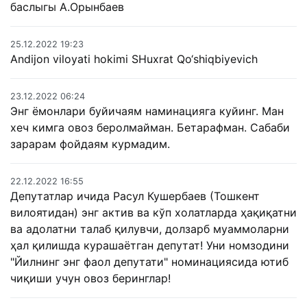
баслыгы А.Орынбаев
25.12.2022 19:23
Andijon viloyati hokimi SHuxrat Qo‘shiqbiyevich
23.12.2022 06:24
Энг ёмонлари буйичаям наминацияга куйинг. Ман
хеч кимга овоз беролмайман. Бетарафман. Сабаби
зарарам фойдаям курмадим.
22.12.2022 16:55
Депутатлар ичида Расул Кушербаев (Тошкент
вилоятидан) энг актив ва кўп холатларда ҳақиқатни
ва адолатни талаб қилувчи, долзарб муаммоларни
ҳал қилишда курашаётган депутат! Уни номзодини
"Йилнинг энг фаол депутати" номинациясида ютиб
чиқиши учун овоз беринглар!