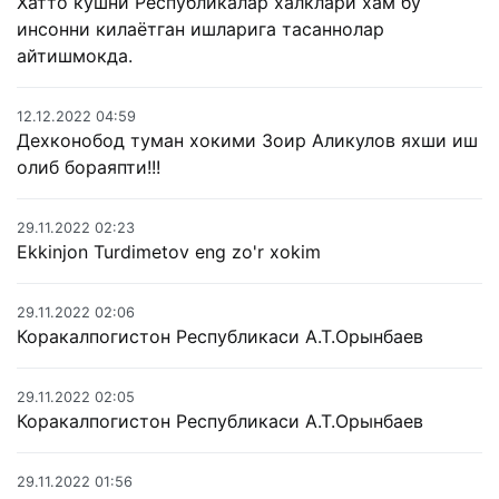
Хатто кушни Республикалар халклари хам бу
инсонни килаётган ишларига тасаннолар
айтишмокда.
12.12.2022 04:59
Дехконобод туман хокими Зоир Аликулов яхши иш
олиб бораяпти!!!
29.11.2022 02:23
Ekkinjon Turdimetov eng zo'r xokim
29.11.2022 02:06
Коракалпогистон Республикаси А.Т.Орынбаев
29.11.2022 02:05
Коракалпогистон Республикаси А.Т.Орынбаев
29.11.2022 01:56