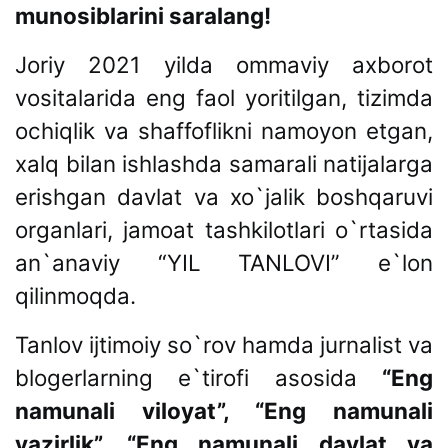
munosiblarini saralang!
Joriy 2021 yilda ommaviy axborot
vositalarida eng faol yoritilgan, tizimda
ochiqlik va shaffoflikni namoyon etgan,
xalq bilan ishlashda samarali natijalarga
erishgan davlat va xo`jalik boshqaruvi
organlari, jamoat tashkilotlari o`rtasida
an`anaviy “YIL TANLOVI” e`lon
qilinmoqda.
Tanlov ijtimoiy so`rov hamda jurnalist va
blogerlarning e`tirofi asosida
“Eng
namunali viloyat”, “Eng namunali
vazirlik”, “Eng namunali davlat va