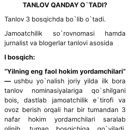
TANLOV QANDAY O`TADI?
Tanlov 3 bosqichda bo`lib o`tadi.
Jamoatchilik so`rovnomasi hamda
jurnalist va blogerlar tanlovi asosida
I bosqich:
“Yilning eng faol hokim yordamchilari”
—
ushbu
yo`nalish joriy yilda ilk bora
tanlov nominasiyalariga qo`shilgani
bois, dastlab jamoatchilik e`tirofi va
ovoz berish orqali har bir tumandan 3
nafar hokim yordamchilari saralab
olinib, tuman bosqichiga qo`yiladi.