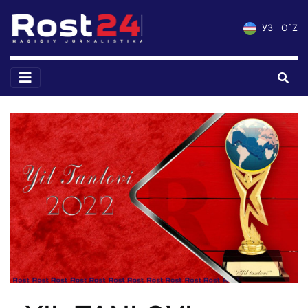
УЗ
O`Z