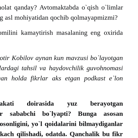
 holat qanday? Avtomaktabda o`qish o`limlar
ng asl mohiyatidan qochib qolmayapmizmi?
 omilini kamaytirish masalaning eng oxirida
otir Kobilov aynan kun mavzusi bo`layotgan
blardagi tahsil va haydovchilik guvohnomasi
gan holda fikrlar aks etgan podkast e`lon
akati doirasida yuz berayotgan
ar sababchi bo`lyapti? Bunga asosan
sonligini, yo`l qoidalarini bilmaydiganlar
kach qilishadi, odatda. Qanchalik bu fikr