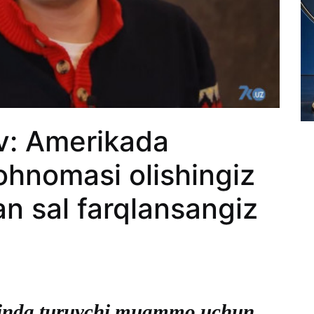
: Amerikada
ohnomasi olishingiz
 sal farqlansangiz
`rinda turuvchi muammo uchun