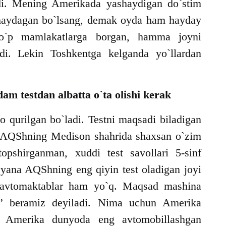
di. Mening Amerikada yashaydigan do`stim
 haydagan bo`lsang, demak oyda ham hayday
o`p mamlakatlarga borgan, hamma joyni
ydi. Lekin Toshkentga kelganda yo`llardan
am testdan albatta o`ta olishi kerak
o qurilgan bo`ladi. Testni maqsadi biladigan
da. AQShning Medison shahrida shaxsan o`zim
opshirganman, xuddi test savollari 5-sinf
 yana AQShning eng qiyin test oladigan joyi
 avtomaktablar ham yo`q. Maqsad mashina
va” beramiz deyiladi. Nima uchun Amerika
 Amerika dunyoda eng avtomobillashgan