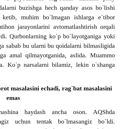
idalarni buzishga hech qanday asos bo`lishi
 ketib, muhim bo`lmagan ishlarga e`tibor
ihon jarayonlarini avtomatlashtirish orqali
ydi. Qurbonlarning ko`p bo`layotganiga yoki
ga sabab bu ularni bu qoidalarni bilmasligida
arga amal qilmayotganida, aslida. Muammo
a. Ko`p narsalarni bilamiz, lekin o`shanga
orot masalasini echadi, rag`bat masalasini
emas
mashina haydash ancha oson. AQShda
ngiz uchun tentak bo`lmasangiz bo`ldi.