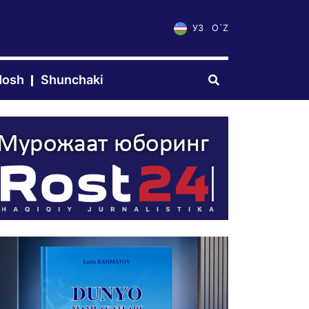
УЗ
O`Z
dosh
Shunchaki