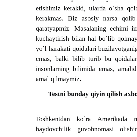
etishimiz kerakki, ularda o`sha qo
kerakmas. Biz asosiy narsa qolib
qaratyapmiz. Masalaning echimi imt
kuchaytirish bilan hal bo`lib qolma
yo`l harakati qoidalari buzilayotgani
emas, balki bilib turib bu qoidal
insonlarning bilimida emas, amalid
amal qilmaymiz.
Testni bunday qiyin qilish axb
Toshkentdan ko`ra Amerikada 
haydovchilik guvohnomasi olishi