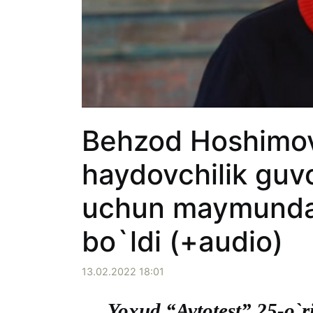
Behzod Hoshimov
haydovchilik guv
uchun maymundan
bo`ldi (+audio)
13.02.2022 18:01
Yoxud “Avtotest” 25-o