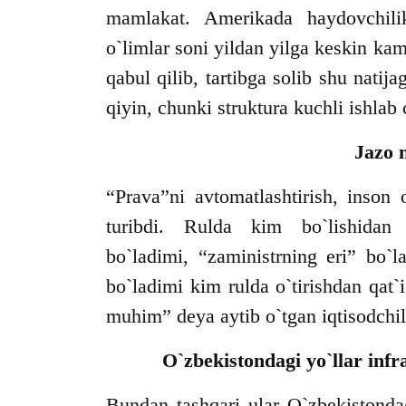
mamlakat. Amerikada haydovchili
o`limlar soni yildan yilga keskin k
qabul qilib, tartibga solib shu natij
qiyin, chunki struktura kuchli ishlab
Jazo 
“Prava”ni avtomatlashtirish, inson
turibdi. Rulda kim bo`lishidan
bo`ladimi, “zaministrning eri” bo`
bo`ladimi kim rulda o`tirishdan qat`
muhim” deya aytib o`tgan iqtisodchi
O`zbekistondagi yo`llar infr
Bundan tashqari ular O`zbekistondag