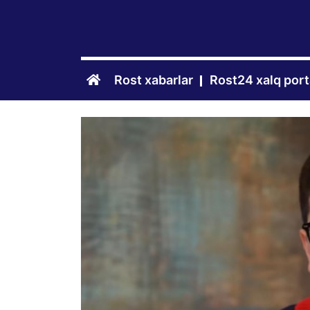
Rost xabarlar
Rost24 xalq port