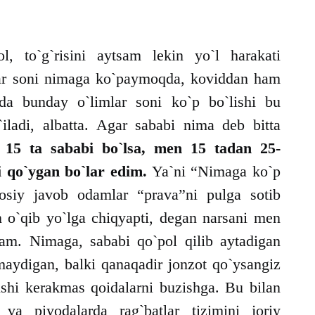
 to`g`risini aytsam lekin yo`l harakati
lar soni nimaga ko`paymoqda, koviddan ham
da bunday o`limlar soni ko`p bo`lishi bu
g`iladi, albatta. Agar sababi nima deb bitta
k 15 ta sababi bo`lsa, men 15 tadan 25-
 qo`ygan bo`lar edim.
Ya`ni “Nimaga ko`p
osiy javob odamlar “prava”ni pulga sotib
 o`qib yo`lga chiqyapti, degan narsani men
sam. Nimaga, sababi qo`pol qilib aytadigan
maydigan, balki qanaqadir jonzot qo`ysangiz
ishi kerakmas qoidalarni buzishga. Bu bilan
a piyodalarda rag`batlar tizimini joriy