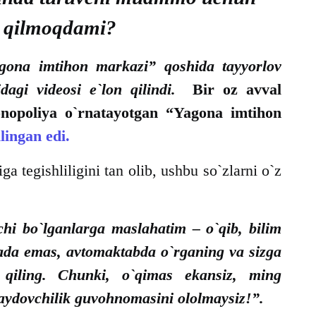
 qilmoqdami?
ona imtihon markazi” qoshida tayyorlov
qidagi videosi e`lon qilindi.
Bir oz avval
nopoliya o`rnatayotgan “Yagona imtihon
ilingan edi.
a tegishliligini tan olib, ushbu so`zlarni o`z
i bo`lganlarga maslahatim – o`qib, bilim
ada emas, avtomaktabda o`rganing va sizga
ab qiling. Chunki, o`qimas ekansiz, ming
haydovchilik guvohnomasini ololmaysiz!”.