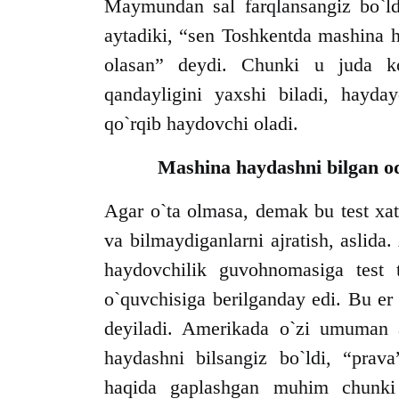
Maymundan sal farqlansangiz bo`l
aytadiki, “sen Toshkentda mashina
olasan” deydi. Chunki u juda k
qandayligini yaxshi biladi, hayda
qo`rqib haydovchi oladi.
Mashina haydashni bilgan od
Agar o`ta olmasa, demak bu test xat
va bilmaydiganlarni ajratish, asli
haydovchilik guvohnomasiga test t
o`quvchisiga berilganday edi. Bu er
deyiladi. Amerikada o`zi umuman
haydashni bilsangiz bo`ldi, “pra
haqida gaplashgan muhim chunki