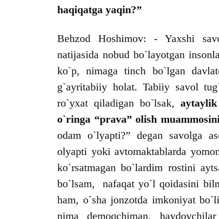
haqiqatga yaqin?”
Behzod Hoshimov: - Yaxshi savol,
natijasida nobud bo`layotgan inson
ko`p, nimaga tinch bo`lgan davlat
g`ayritabiiy holat. Tabiiy savol tu
ro`yxat qiladigan bo`lsak,
aytayli
o`ringa “prava” olish muammosini
odam o`lyapti?” degan savolga as
olyapti yoki avtomaktablarda yomon
ko`rsatmagan bo`lardim rostini ayt
bo`lsam, nafaqat yo`l qoidasini bil
ham, o`sha jonzotda imkoniyat bo`l
nima demoqchiman, haydovchilar v