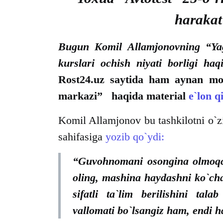
harakat
Bugun Komil Allamjonovning “Yag
kurslari ochish niyati borligi ha
Rost24.uz saytida ham aynan mo
markazi” haqida material
e`lon q
Komil Allamjonov bu tashkilotni o`zig
sahifasiga
yozib qo`ydi:
“Guvohnomani osongina olmoqch
oling, mashina haydashni ko`ch
sifatli ta`lim berilishini tal
vallomati bo`lsangiz ham, endi 