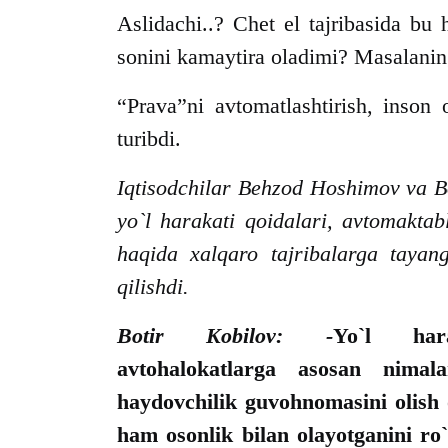
Aslidachi..? Chet el tajribasida bu
sonini kamaytira oladimi? Masalani
“Prava”ni avtomatlashtirish, inson
turibdi.
Iqtisodchilar Behzod Hoshimov va B
yo`l harakati qoidalari, avtomakta
haqida xalqaro tajribalarga tayan
qilishdi.
Botir Kobilov: -
Yo`l har
avtohalokatlarga asosan nimal
haydovchilik guvohnomasini olish o
ham osonlik bilan olayotganini ro`