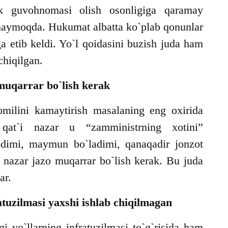
k guvohnomasi olish osonligiga qaramay
amaymoqda. Hukumat albatta ko`plab qonunlar
aga etib keldi. Yo`l qoidasini buzish juda ham
 chiqilgan.
muqarrar bo`lish kerak
 omilini kamaytirish masalaning eng oxirida
 qat`i nazar u “zamministrning xotini”
ladimi, maymun bo`ladimi, qanaqadir jonzot
i nazar jazo muqarrar bo`lish kerak. Bu juda
lar.
atuzilmasi yaxshi ishlab chiqilmagan
i yo`llarning infratuzilmasi to`g`risida ham