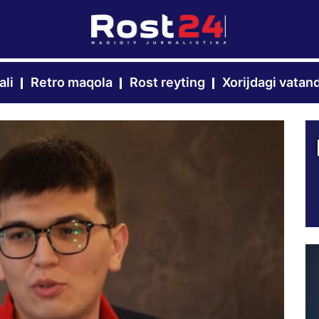
ali
Retro maqola
Rost reyting
Xorijdagi vatan