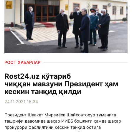
РОСТ ХАБАРЛАР
Rost24.uz кўтариб
чиққан мавзуни Президент ҳам
кескин танқид қилди
24.11.2021 15:34
Президент Шавкат Мирзиёев Шайхонтоҳур туманига
ташрифи давомида шаҳар ИИББ бошлиғи ҳамда шаҳар
прокурори фаолиятини кескин танқид остига