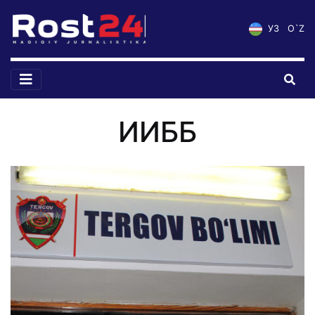
УЗ
O`Z
ИИББ