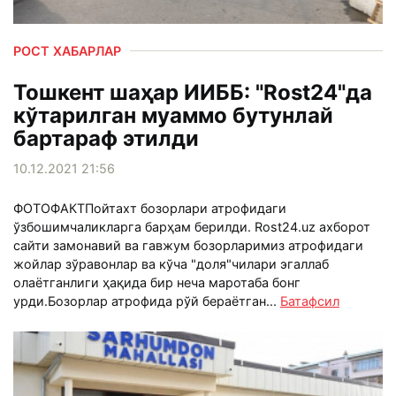
РОСТ ХАБАРЛАР
Тошкент шаҳар ИИББ: "Rost24"да
кўтарилган муаммо бутунлай
бартараф этилди
10.12.2021 21:56
ФОТОФАКТПойтахт бозорлари атрофидаги
ўзбошимчаликларга барҳам берилди. Rost24.uz ахборот
сайти замонавий ва гавжум бозорларимиз атрофидаги
жойлар зўравонлар ва кўча "доля"чилари эгаллаб
олаётганлиги ҳақида бир неча маротаба бонг
урди.Бозорлар атрофида рўй бераётган...
Батафсил