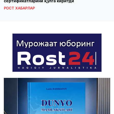
сертификатларини қўлга киритди
клуб
РОСТ ХАБАРЛАР
РОС