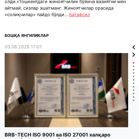
олди.«Тошкентдаги жиноятчилик бўйича вазиятни мен
айтмай, сизлар эшитманг. Жиноятчилар орасида
«солиқчилар» пайдо бўлди...
Батафсил
БОШҚА ЯНГИЛИКЛАР
03.08.2026 17:07
02.0
BRB-TECH ISO 9001 ва ISO 27001 халқаро
«Бу