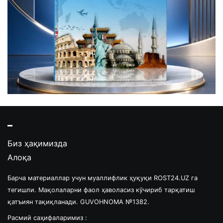
Биз ҳақимизда
Алоқа
Барча материаллар учун муаллифлик ҳуқуқи ROST24.UZ га
тегишли. Мақолаларни фаол ҳаволасиз кўчириб тарқатиш
қатъиян тақиқланади. GUVOHNOMA №1382.
Расмий саҳифаларимиз :