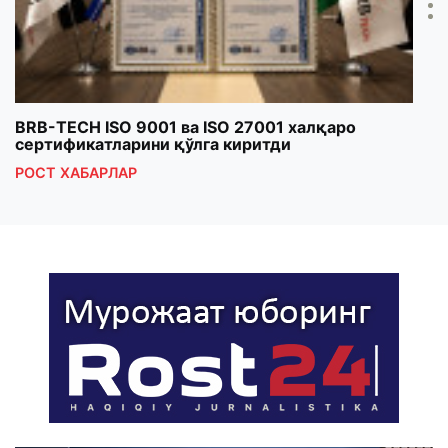
BRB-TECH ISO 9001 ва ISO 27001 халқаро
«Бу
сертификатларини қўлга киритди
клуб
РОСТ ХАБАРЛАР
РОС