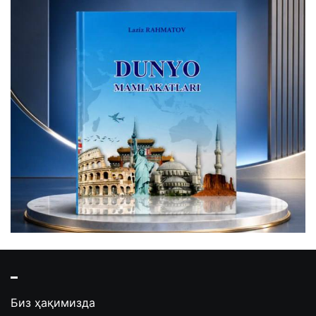
Биз ҳақимизда