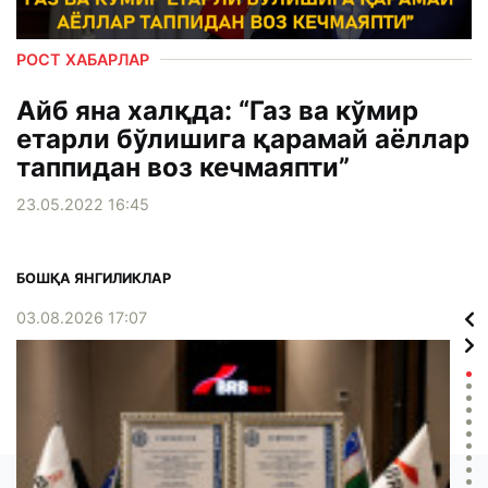
РОСТ ХАБАРЛАР
Айб яна халқда: “Газ ва кўмир
етарли бўлишига қарамай аёллар
таппидан воз кечмаяпти”
23.05.2022 16:45
БОШҚА ЯНГИЛИКЛАР
03.08.2026 17:07
02.0