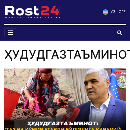
УЗ
O`Z
ҲУДУДГАЗТАЪМИНО