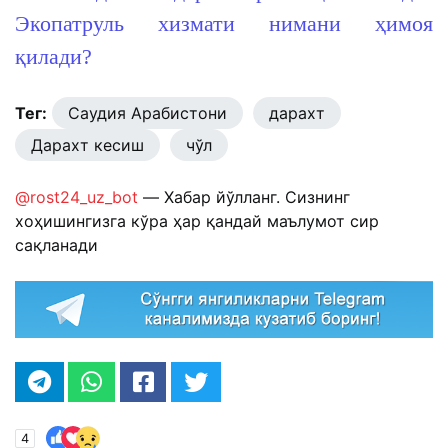
Экопатруль хизмати нимани ҳимоя
қилади?
Тег:
Саудия Арабистони
дарахт
Дарахт кесиш
чўл
@rost24_uz_bot
— Хабар йўлланг. Сизнинг
хоҳишингизга кўра ҳар қандай маълумот сир
сақланади
4