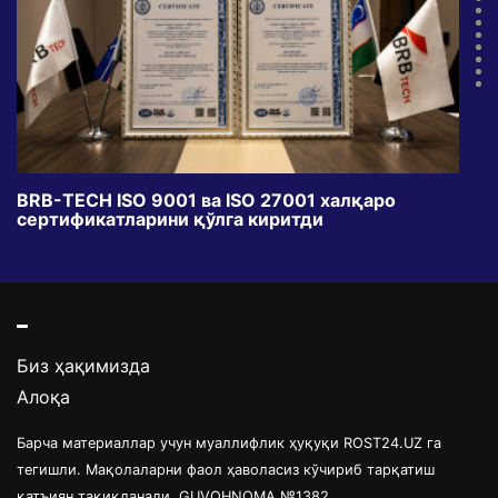
BRB-TECH ISO 9001 ва ISO 27001 халқаро
«Бу
сертификатларини қўлга киритди
клуб
Биз ҳақимизда
Алоқа
Барча материаллар учун муаллифлик ҳуқуқи ROST24.UZ га
тегишли. Мақолаларни фаол ҳаволасиз кўчириб тарқатиш
қатъиян тақиқланади. GUVOHNOMA №1382.