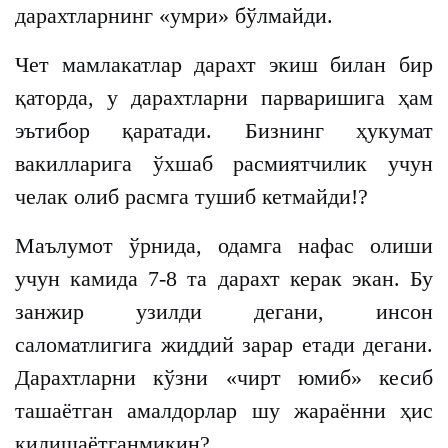
дарахтларнинг «умри» бўлмайди.
Чет мамлакатлар дарахт экиш билан бир
қаторда, у дарахтларни парваришига ҳам
эътибор қаратади. Бизнинг ҳукумат
вакилларига ўхшаб расмиятчилик учун
челак олиб расмга тушиб кетмайди!?
Маълумот ўрнида, одамга нафас олиши
учун камида 7-8 та дарахт керак экан. Бу
занжир узилди дегани, инсон
саломатлигига жиддий зарар етади дегани.
Дарахтларни кўзни «чирт юмиб» кесиб
ташаётган амалдорлар шу жараённи ҳис
қилишаётганмикин?