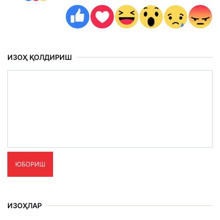
ИЗОҲ ҚОЛДИРИШ
ЮБОРИШ
ИЗОҲЛАР