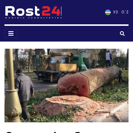
УЗ
O`Z