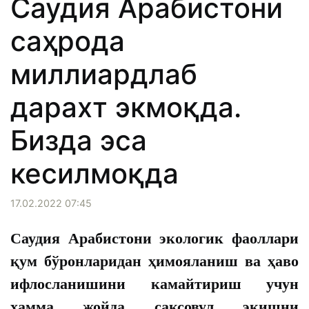
Саудия Арабистони
саҳрода
миллиардлаб
дарахт экмоқда.
Бизда эса
кесилмоқда
17.02.2022 07:45
Саудия Арабистони экологик фаоллари
қум бўронларидан ҳимояланиш ва ҳаво
ифлосланишини камайтириш учун
ҳамма жойда саксовул экишни