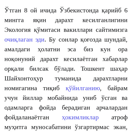
Ўтган 8 ой ичида Ўзбекистонда қарийб 6
мингга яқин дарахт кесилганлигини
Экология қўмитаси вакиллари сайтимизга
очиқлаган эди
. Бу сонлар қоғозда шундай,
амалдаги ҳолатни эса биз кун ора
ноқонуний дарахт кесилаётган хабарлар
орқали билсак бўлади. Тошкент шаҳар
Шайхонтоҳур туманида дарахтларни
номигагина тиқиб
қўйилганию
, байрам
учун йиллар мобайнида униб ўсган ва
одамларга фойда берадиган арчалардан
фойдаланаётган
ҳокимликлар
атроф
муҳитга муносабатини ўзгартирмас экан,