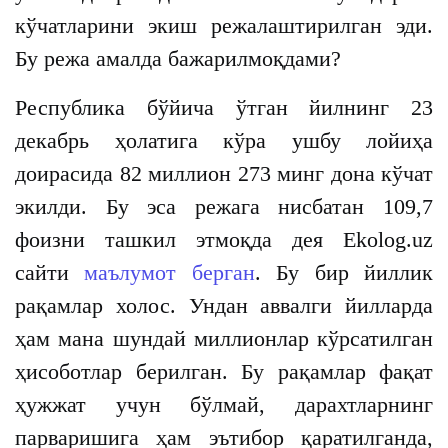
кўчатларини экиш режалаштирилган эди.
Бу режа амалда бажарилмоқдами?
Республика бўйича ўтган йилнинг 23
декабрь ҳолатига кўра ушбу лойиҳа
доирасида 82 миллион 273 минг дона кўчат
экилди. Бу эса режага нисбатан 109,7
фоизни ташкил этмоқда дея Ekolog.uz
сайти
маълумот берган
. Бу бир йиллик
рақамлар холос. Ундан аввалги йилларда
ҳам мана шундай миллионлар кўрсатилган
ҳисоботлар берилган. Бу рақамлар фақат
ҳужжат учун бўлмай, дарахтларнинг
парваришига ҳам эътибор қаратилганда,