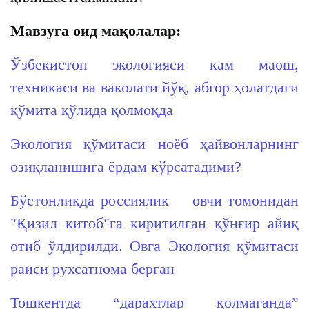
Мавзуга оид мақолалар:
Ўзбекистон экологияси кам маош,
техникаси ва ваколати йўқ, абгор ҳолатдаги
қўмита қўлида қолмоқда
Экология қўмитаси ноёб ҳайвонларнинг
озиқланишига ёрдам кўрсатадими?
Бўстонлиқда россиялик овчи томонидан
"Қизил китоб"га киритилган қўнғир айиқ
отиб ўлдирилди. Овга Экология қўмитаси
раиси рухсатнома берган
Тошкентда “дарахтлар қолмаганда”