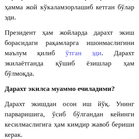
ҳамма жой кўкаламзорлашиб кетган бўлар
эди.
Президент ҳам жойларда дарахт экиш
борасидаги рақамларга ишонмаслигини
маълум қилиб
ўтган эди
. Дарахт
экилаётганда қўшиб ёзишлар ҳам
бўлмоқда.
Дарахт экилса муаммо ечиладими?
Дарахт экишдан осон иш йўқ. Унинг
парваришига, ўсиб бўлгандан кейинги
кесилмаслигига ҳам кимдир жавоб бериши
керак.