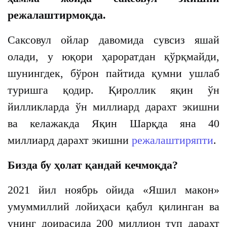
режалаштирмоқда.
Саксовул ойлар давомида сувсиз яшай
олади, у юқори ҳароратдан қўрқмайди,
шунингдек, бўрон пайтида қумни ушлаб
туришга қодир. Қироллик яқин ўн
йилликларда ўн миллиард дарахт экишни
ва келажакда Яқин Шарқда яна 40
миллиард дарахт экишни
режалаштиряпти
.
Бизда бу ҳолат қандай кечмоқда?
2021 йил ноябрь ойида «Яшил макон»
умуммиллий лойиҳаси қабул қилинган ва
унинг доирасида 200 миллион туп дарахт