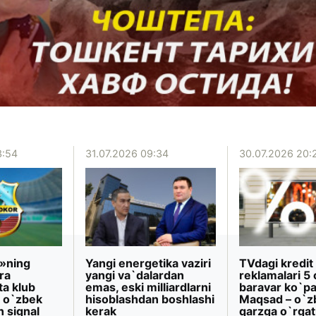
3:54
31.07.2026 09:34
30.07.2026 20:
»ning
Yangi energetika vaziri
TVdagi kredit
ra
yangi va`dalardan
reklamalari 5 
ta klub
emas, eski milliardlarni
baravar ko`pa
 o`zbek
hisoblashdan boshlashi
Maqsad – o`z
n signal
kerak
qarzga o`rgat