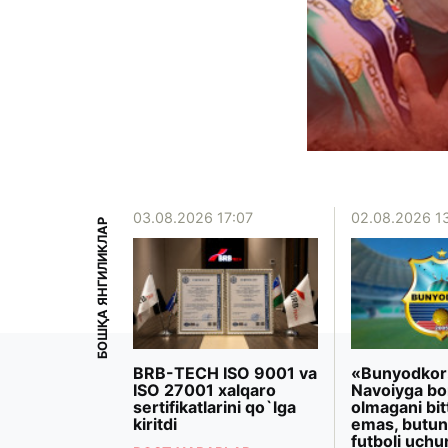
15:39
03.08.2026 17:07
02.08.2026 1
БОШҚА ЯНГИЛИКЛАР
iyoeva
BRB-TECH ISO 9001 va
«Bunyodkor
rezidenti
ISO 27001 xalqaro
Navoiyga bo
 Makron
sertifikatlarini qo`lga
olmagani bit
ashdi
kiritdi
emas, butun
futboli uchu