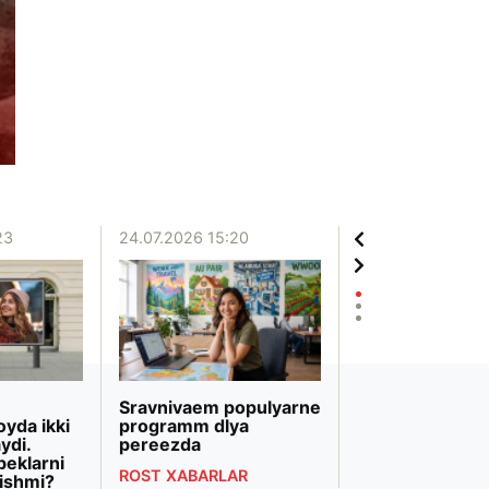
23
24.07.2026 15:20
20.07.2026 12:06
Sravnivaem populyarne
«Biznesni rivojl
oyda ikki
programm dlya
banki» Markazi
ydi.
pereezda
Osiyodagi eng 
beklarni
bank transform
ROST XABARLAR
ishmi?
deb topildi