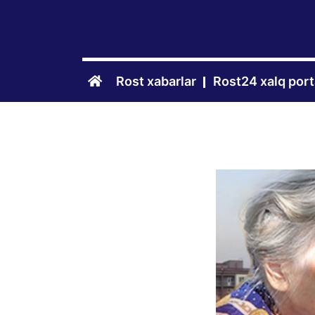
Rost xabarlar
Rost24 xalq port