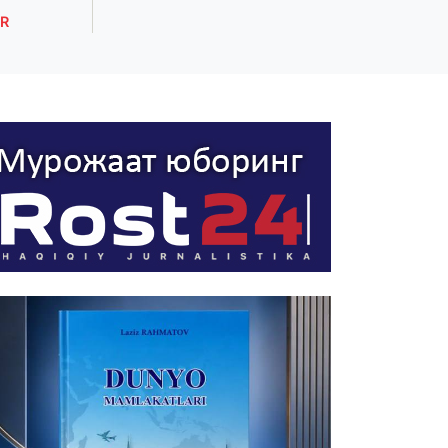
R
ROST XABARLAR