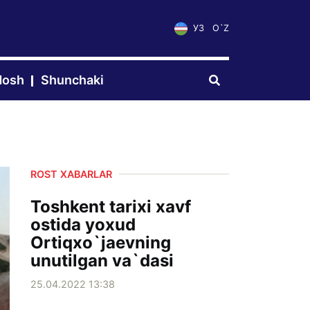
УЗ
O`Z
dosh
Shunchaki
ROST XABARLAR
Toshkent tarixi xavf
ostida yoxud
Ortiqxo`jaevning
unutilgan va`dasi
25.04.2022 13:38