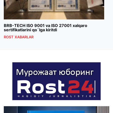
BRB-TECH ISO 9001 va ISO 27001 xalqaro
«Bun
sertifikatlarini qo`lga kiritdi
klub
ROST XABARLAR
ROS