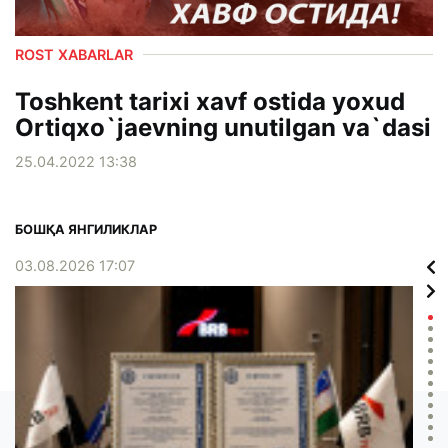
ROST XABARLAR
Toshkent tarixi xavf ostida yoxud
Ortiqxo`jaevning unutilgan va`dasi
25.04.2022 13:38
БОШҚА ЯНГИЛИКЛАР
03.08.2026 17:07
02.0