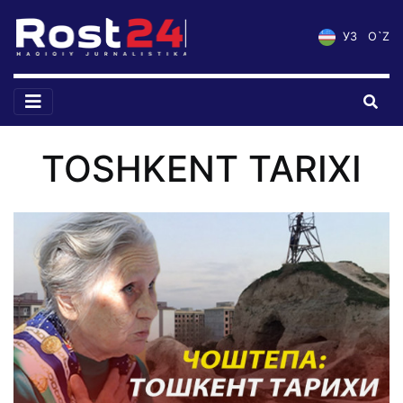
УЗ
O`Z
TOSHKENT TARIXI