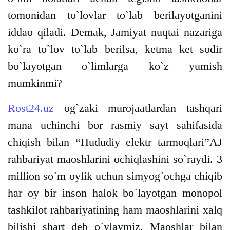
tomonidan to`lovlar to`lab berilayotganini
iddao qiladi. Demak, Jamiyat nuqtai nazariga
ko`ra to`lov to`lab berilsa, ketma ket sodir
bo`layotgan o`limlarga ko`z yumish
mumkinmi?
Rost24.uz
og`zaki murojaatlardan tashqari
mana uchinchi bor rasmiy sayt sahifasida
chiqish bilan “Hududiy elektr tarmoqlari”AJ
rahbariyat maoshlarini ochiqlashini so`raydi. 3
million so`m oylik uchun simyog`ochga chiqib
har oy bir inson halok bo`layotgan monopol
tashkilot rahbariyatining ham maoshlarini xalq
bilishi shart deb o`ylaymiz. Maoshlar bilan