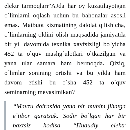
elektr tarmoqlari”AJda har oy kuzatilayotgan
o`limlarni oqlash uchun bu bahonalar asosli
emas. Matbuot xizmatining dalolat qilishicha,
o`limlarning oldini olish maqsadida jamiyatda
bir yil davomida texnika xavfsizligi bo`yicha
452 ta o`quv mashg`ulotlari o`tkazilgan va
yana ular samara ham bermoqda. Qiziq,
o`limlar sonining ortishi va bu yilda ham
davom etishi bu o`sha 452 ta o`quv
seminarning mevasimikan?
“Mavzu doirasida yana bir muhim jihatga
e`tibor qaratsak. Sodir bo`lgan har bir
baxtsiz hodisa “Hududiy elektr