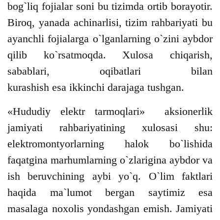
bog`liq fojialar soni bu tizimda ortib borayotir.
Biroq, yanada achinarlisi, tizim rahbariyati bu
ayanchli fojialarga o`lganlarning o`zini aybdor
qilib ko`rsatmoqda. Xulosa chiqarish,
sabablari, oqibatlari bilan
kurashish esa ikkinchi darajaga tushgan.
«Hududiy elektr tarmoqlari» aksionerlik
jamiyati rahbariyatining xulosasi shu:
elektromontyorlarning halok bo`lishida
faqatgina marhumlarning o`zlarigina aybdor va
ish beruvchining aybi yo`q. O`lim faktlari
haqida ma`lumot bergan saytimiz esa
masalaga noxolis yondashgan emish. Jamiyati