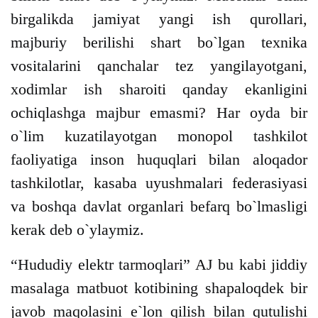
birgalikda jamiyat yangi ish qurollari,
majburiy berilishi shart bo`lgan texnika
vositalarini qanchalar tez yangilayotgani,
xodimlar ish sharoiti qanday ekanligini
ochiqlashga majbur emasmi? Har oyda bir
o`lim kuzatilayotgan monopol tashkilot
faoliyatiga inson huquqlari bilan aloqador
tashkilotlar, kasaba uyushmalari federasiyasi
va boshqa davlat organlari befarq bo`lmasligi
kerak deb o`ylaymiz.
“Hududiy elektr tarmoqlari” AJ bu kabi jiddiy
masalaga matbuot kotibining shapaloqdek bir
javob maqolasini e`lon qilish bilan qutulishi