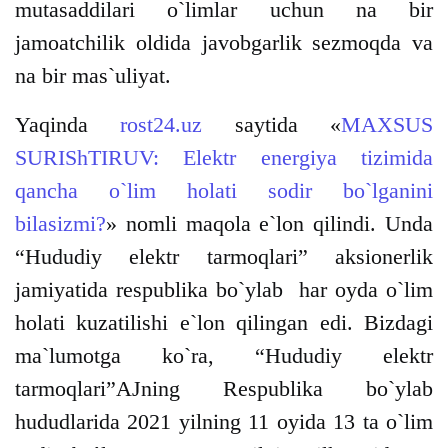
mutasaddilari o`limlar uchun na bir
jamoatchilik oldida javobgarlik sezmoqda va
na bir mas`uliyat.
Yaqinda
rost24.uz
saytida «
MAXSUS
SURIShTIRUV: Elektr energiya tizimida
qancha o`lim holati sodir bo`lganini
bilasizmi?
» nomli maqola e`lon qilindi. Unda
“Hududiy elektr tarmoqlari” aksionerlik
jamiyatida respublika bo`ylab har oyda o`lim
holati kuzatilishi e`lon qilingan edi. Bizdagi
ma`lumotga ko`ra, “Hududiy elektr
tarmoqlari”AJning Respublika bo`ylab
hududlarida 2021 yilning 11 oyida 13 ta o`lim