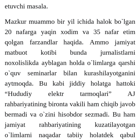
etuvchi masala.
Mazkur muammo bir yil ichida halok bo`lgan
20 nafarga yaqin xodim va 35 nafar etim
qolgan farzandlar haqida. Ammo jamiyat
matbuot kotibi bunda jurnalistlarni
noxolislikda ayblagan holda o`limlarga qarshi
o`quv seminarlar bilan kurashilayotganini
aytmoqda. Bu kabi jiddiy holatga hattoki
“Hududiy elektr tarmoqlari” AJ
rahbariyatining bironta vakili ham chiqib javob
bermadi va o`zini hisobdor sezmadi. Bu ham
jamiyat rahbariyatining kuzatilayotgan
o`limlarni naqadar tabiiy holatdek qabul