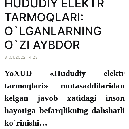
HUDUDIY ELEKTR
TARMOQLARI:
O`LGANLARNING
O`ZI AYBDOR
31.01.2022 14:23
YoXUD «Hududiy elektr
tarmoqlari» mutasaddilaridan
kelgan javob xatidagi inson
hayotiga befarqlikning dahshatli
ko`rinishi…