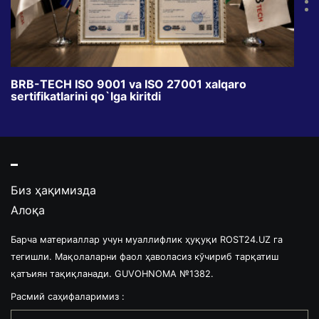
BRB-TECH ISO 9001 va ISO 27001 xalqaro
«Bun
sertifikatlarini qo`lga kiritdi
klub
Биз ҳақимизда
Алоқа
Барча материаллар учун муаллифлик ҳуқуқи ROST24.UZ га
тегишли. Мақолаларни фаол ҳаволасиз кўчириб тарқатиш
қатъиян тақиқланади. GUVOHNOMA №1382.
Расмий саҳифаларимиз :