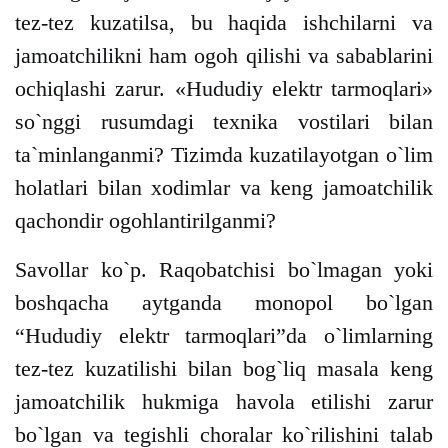
tez-tez kuzatilsa, bu haqida ishchilarni va
jamoatchilikni ham ogoh qilishi va sabablarini
ochiqlashi zarur. «Hududiy elektr tarmoqlari»
so`nggi rusumdagi texnika vostilari bilan
ta`minlanganmi? Tizimda kuzatilayotgan o`lim
holatlari bilan xodimlar va keng jamoatchilik
qachondir ogohlantirilganmi?
Savollar ko`p. Raqobatchisi bo`lmagan yoki
boshqacha aytganda monopol bo`lgan
“Hududiy elektr tarmoqlari”da o`limlarning
tez-tez kuzatilishi bilan bog`liq masala keng
jamoatchilik hukmiga havola etilishi zarur
bo`lgan va tegishli choralar ko`rilishini talab