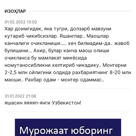
ИЗОҲЛАР
01.02.2022 13:02
Хар доимгидек, яна тугри, долзарб мавзуни
кутариб чикибсизлар. Яшанглар.. Маошлар
канчалиги очикланиши..... хеч билмадим-да.. жавоб
булишини... Ахир, булар канча маош олиши
очикланса бу мамлакат микёсида
номутаносибликни келтириб чикадику.. Монтерни
2-2,5 млн ойлигини олдида рахбариятнинг 8-20 млн
маоши.. Рахбар одам - монтер одаммас..
31.01.2022 21:06
яшасин яяяяп-янги Узбекистон!