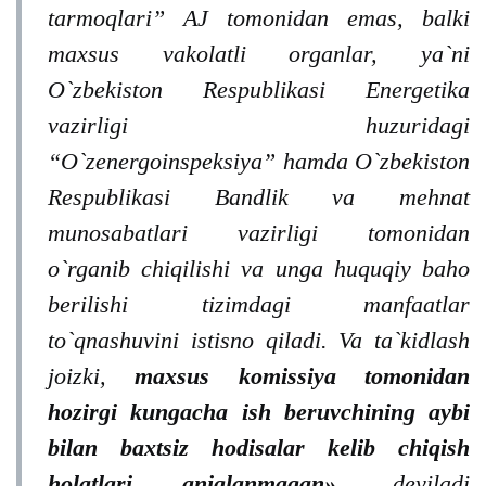
tarmoqlari” AJ tomonidan emas, balki
maxsus vakolatli organlar, ya`ni
O`zbekiston Respublikasi Energetika
vazirligi huzuridagi
“O`zenergoinspeksiya” hamda O`zbekiston
Respublikasi Bandlik va mehnat
munosabatlari vazirligi tomonidan
o`rganib chiqilishi va unga huquqiy baho
berilishi tizimdagi manfaatlar
to`qnashuvini istisno qiladi. Va ta`kidlash
joizki,
maxsus komissiya tomonidan
hozirgi kungacha ish beruvchining aybi
bilan baxtsiz hodisalar kelib chiqish
holatlari aniqlanmagan»
, deyiladi