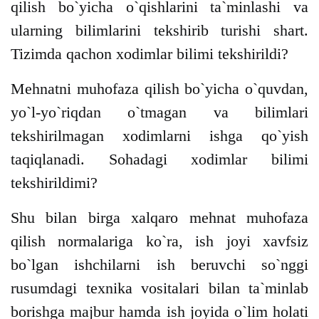
qilish bo`yicha o`qishlarini ta`minlashi va
ularning bilimlarini tekshirib turishi shart.
Tizimda qachon xodimlar bilimi tekshirildi?
Mehnatni muhofaza qilish bo`yicha o`quvdan,
yo`l-yo`riqdan o`tmagan va bilimlari
tekshirilmagan xodimlarni ishga qo`yish
taqiqlanadi. Sohadagi xodimlar bilimi
tekshirildimi?
Shu bilan birga xalqaro mehnat muhofaza
qilish normalariga ko`ra, ish joyi xavfsiz
bo`lgan ishchilarni ish beruvchi so`nggi
rusumdagi texnika vositalari bilan ta`minlab
borishga majbur hamda ish joyida o`lim holati