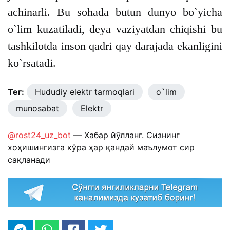
achinarli. Bu sohada butun dunyo bo`yicha
o`lim kuzatiladi, deya vaziyatdan chiqishi bu
tashkilotda inson qadri qay darajada ekanligini
ko`rsatadi.
Тег:
Hududiy elektr tarmoqlari
o`lim
munosabat
Elektr
@rost24_uz_bot
— Хабар йўлланг. Сизнинг
хоҳишингизга кўра ҳар қандай маълумот сир
сақланади