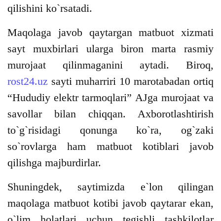
qilishini ko`rsatadi.
Maqolaga javob qaytargan matbuot xizmati
sayt muxbirlari ularga biron marta rasmiy
murojaat qilinmaganini aytadi. Biroq,
rost24.uz
sayti muharriri 10 marotabadan ortiq
“Hududiy elektr tarmoqlari” AJga murojaat va
savollar bilan chiqqan. Axborotlashtirish
to`g`risidagi qonunga ko`ra, og`zaki
so`rovlarga ham matbuot kotiblari javob
qilishga majburdirlar.
Shuningdek, saytimizda e`lon qilingan
maqolaga matbuot kotibi javob qaytarar ekan,
o`lim holatlari uchun tegishli tashkilotlar