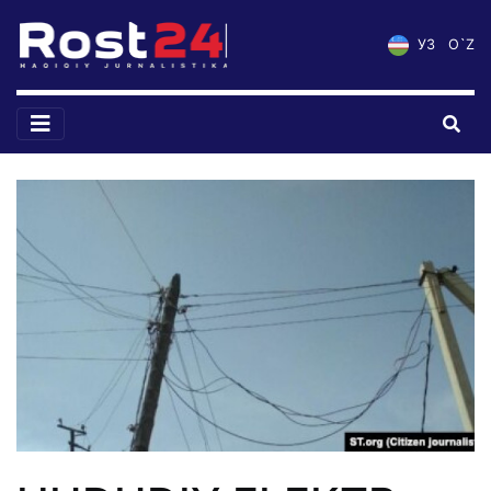
УЗ
O`Z