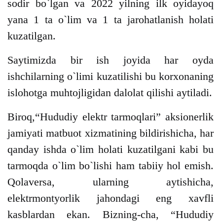
sodir bo`lgan va 2022 yilning ilk oyidayoq
yana 1 ta o`lim va 1 ta jarohatlanish holati
kuzatilgan.
Saytimizda bir ish joyida har oyda
ishchilarning o`limi kuzatilishi bu korxonaning
islohotga muhtojligidan dalolat qilishi aytiladi.
Biroq,“Hududiy elektr tarmoqlari” aksionerlik
jamiyati matbuot xizmatining bildirishicha, har
qanday ishda o`lim holati kuzatilgani kabi bu
tarmoqda o`lim bo`lishi ham tabiiy hol emish.
Qolaversa, ularning aytishicha,
elektrmontyorlik jahondagi eng xavfli
kasblardan ekan. Bizning-cha, “Hududiy