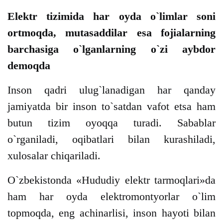
Elektr tizimida har oyda o`limlar soni
ortmoqda, mutasaddilar esa fojialarning
barchasiga o`lganlarning o`zi aybdor
demoqda
Inson qadri ulug`lanadigan har qanday
jamiyatda bir inson to`satdan vafot etsa ham
butun tizim oyoqqa turadi. Sabablar
o`rganiladi, oqibatlari bilan kurashiladi,
xulosalar chiqariladi.
O`zbekistonda «Hududiy elektr tarmoqlari»da
ham har oyda elektromontyorlar o`lim
topmoqda, eng achinarlisi, inson hayoti bilan