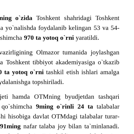
ing o`zida
Toshkent shahridagi Toshkent
qa yo`nalishda foydalanib kelingan 53 va 54-
o`shimcha
970
ta yotoq o`rni
yaratildi.
azirligining Olmazor tumanida joylashgan
tida Toshkent tibbiyot akademiyasiga o`tkazib
0 ta yotoq o`rni
tashkil etish ishlari amalga
dalanishga topshiriladi.
eti hamda OTMning byudjetdan tashqari
a qo`shimcha
9ming o`rinli 24 ta
talabalar
ishi hisobiga davlat OTMdagi talabalar turar-
,
91ming
nafar talaba joy bilan ta`minlanadi.