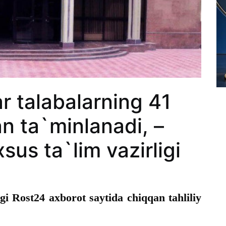
r talabalarning 41
lan ta`minlanadi, –
sus ta`lim vazirligi
igi Rost24 axborot saytida chiqqan tahliliy