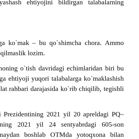
 yashash ehtiyojini bildirgan talabalarning
larga ko`mak – bu qo`shimcha chora. Ammo
 qilmaslik lozim.
oning o`tish davridagi echimlaridan biri bu
ga ehtiyoji yuqori talabalarga ko`maklashish
t rahbari darajasida ko`rib chiqilib, tegishli
 Prezidentining 2021 yil 20 apreldagi PQ–
ning 2021 yil 24 sentyabrdagi 605-son
 maydan boshlab OTMda yotoqxona bilan