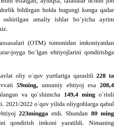
ni eslatgan, ayniqsa, talabalar uchun jon
dorlik bildirgan holda bugungi kunga qadar
oshirilgan amaliy ishlar bo`yicha ayrim
iz.
assasalari (OTM) tomonidan imkoniyatdan
urar-joyga bo`lgan ehtiyojlarini qondirishga
vlat oliy o`quv yurtlariga qarashli
228
ta
uvvati
59ming,
umumiy ehtiyoj esa
208,4
nlangan va qo`shimcha
149,4
ming
o`rinli
di. 2021/2022 o`quv yilida oliygohlarga qabul
 ehtiyoj
223mingga
etdi. Shundan
80 ming
i
ni qondirish imkoni yaratildi. Nimaning