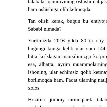
talabalar qamrovining oshishi natijas
ham oshishiga olib kelmoqda.
Tan olish kerak, bugun bu ehtiyojn
Sababi nimada?
Yurtimizda 2016 yilda 80 ta oliy t
bugungi kunga kelib ular soni 144
bitta ko`zlagan manzilimizga ko`pro
esa, albatta, ayrim muammolarni
ishoning, ular echimsiz qolib ketma
borilmoqda ham. Faqat ularning natij
xolos.
Hozirda ijtimoiy tarmoqlarda talab