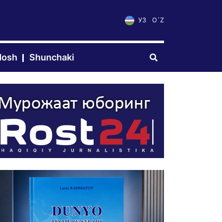
УЗ
O`Z
dosh
Shunchaki