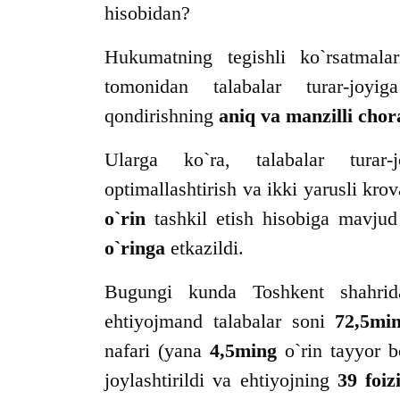
hisobidan?
Hukumatning tegishli ko`rsatmala
tomonidan talabalar turar-joyi
qondirishning
aniq va manzilli chor
Ularga ko`ra, talabalar turar-
optimallashtirish va ikki yarusli kro
o`rin
tashkil etish hisobiga mavju
o`ringa
etkazildi.
Bugungi kunda Toshkent shahrida
ehtiyojmand talabalar soni
72,5mi
nafari (yana
4,5ming
o`rin tayyor b
joylashtirildi va ehtiyojning
39 foiz