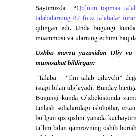
Saytimizda “
Qo`nim topmas talab
talabalarning 87 foizi talabalar tur
qilingan edi. Unda bugungi kunda t
muammosi va ularning echimi haqidag
Ushbu mavzu yuzasidan Oliy va o`
munosabat bildirgan:
Talaba – “Ilm talab qiluvchi” degan
istagi bilan ulg`ayadi. Bunday baxtga
Bugungi kunda O`zbekistonda zamona
tanlash sohalaridagi islohotlar, ert
bo`lgan qiziqishni yanada kuchaytir
ta`lim bilan qamrovning oshib bori