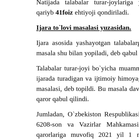
Natijada talabalar turar-joylariga
qariyb
41foiz
ehtiyoji qondiriladi.
Ijara to`lovi masalasi yuzasidan.
Ijara asosida yashayotgan talaba
masala shu bilan yopiladi, deb qabul
Talabalar turar-joyi bo`yicha muamm
ijarada turadigan va ijtimoiy himoya
masalasi, deb topildi. Bu masala davla
qaror qabul qilindi.
Jumladan, O`zbekiston Respublikasi
6208-son va Vazirlar Mahkamasi
qarorlariga muvofiq 2021 yil 1