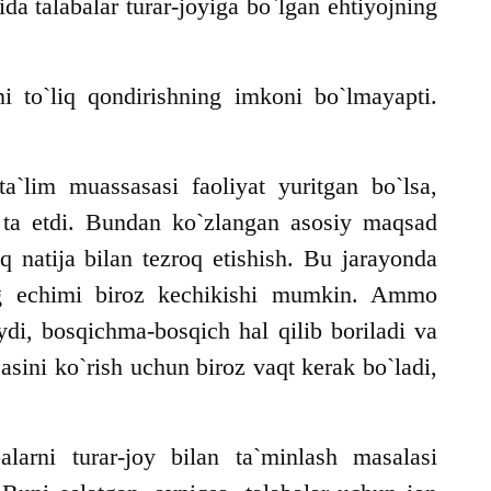
ida talabalar turar-joyiga bo`lgan ehtiyojning
i to`liq qondirishning imkoni bo`lmayapti.
a`lim muassasasi faoliyat yuritgan bo`lsa,
 ta etdi. Bundan ko`zlangan asosiy maqsad
q natija bilan tezroq etishish. Bu jarayonda
ng echimi biroz kechikishi mumkin. Ammo
ydi, bosqichma-bosqich hal qilib boriladi va
asini ko`rish uchun biroz vaqt kerak bo`ladi,
alarni turar-joy bilan ta`minlash masalasi