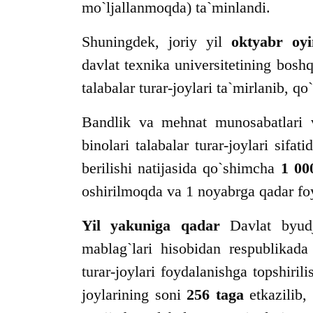
mo`ljallanmoqda) ta`minlandi.
Shuningdek, joriy yil
oktyabr oyin
davlat texnika universitetining bosh
talabalar turar-joylari ta`mirlanib, q
Bandlik va mehnat munosabatlari v
binolari talabalar turar-joylari sifa
berilishi natijasida qo`shimcha
1 00
oshirilmoqda va 1 noyabrga qadar foy
Yil yakuniga qadar
Davlat byudj
mablag`lari hisobidan respublikad
turar-joylari foydalanishga topshiril
joylarining soni
256
taga
etkazilib