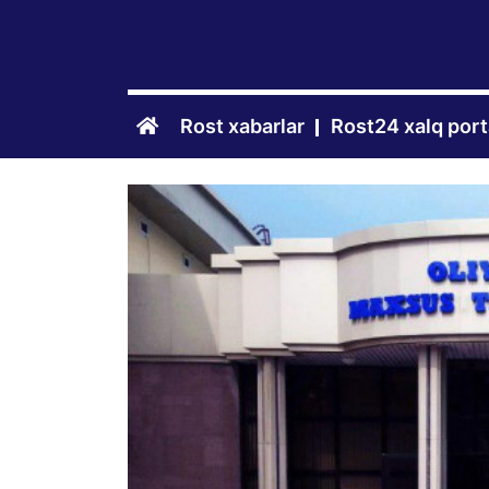
Rost xabarlar
Rost24 xalq port