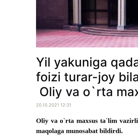
Yil yakuniga qada
foizi turar-joy bi
Oliy va o`rta max
20.10.2021 12:31
Oliy va o`rta maxsus ta`lim vazirl
maqolaga munosabat bildirdi.