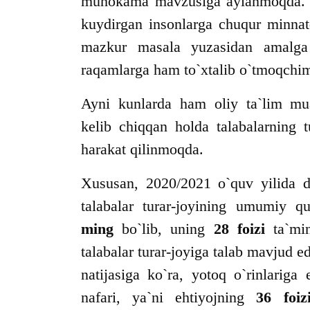
muhokama mavzusiga aylanmoqda. Bu
kuydirgan insonlarga chuqur minnat
mazkur masala yuzasidan amalga 
raqamlarga ham to`xtalib o`tmoqchim
Ayni kunlarda ham oliy ta`lim mu
kelib chiqqan holda talabalarning t
harakat qilinmoqda.
Xususan, 2020/2021 o`quv yilida da
talabalar turar-joyining umumiy q
ming
bo`lib, uning
28 foizi
ta`mi
talabalar turar-joyiga talab mavjud e
natijasiga ko`ra, yotoq o`rinlariga
nafari, ya`ni ehtiyojning
36 foiz