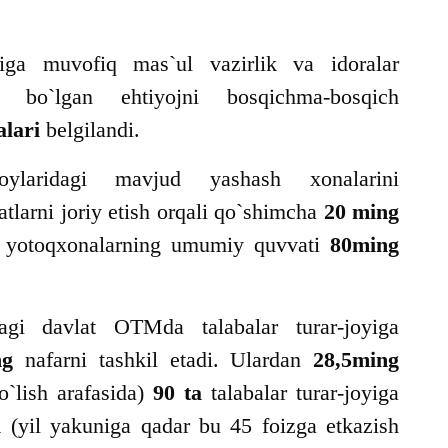
riga muvofiq mas`ul vazirlik va idoralar
ga bo`lgan ehtiyojni bosqichma-bosqich
alari
belgilandi.
joylaridagi mavjud yashash xonalarini
vatlarni joriy etish orqali qo`shimcha
20 ming
d yotoqxonalarning umumiy quvvati
80ming
gi davlat OTMda talabalar turar-joyiga
ng
nafarni tashkil etadi. Ulardan
28,5ming
o`lish arafasida)
90 ta
talabalar turar-joyiga
i
(yil yakuniga qadar bu 45 foizga etkazish