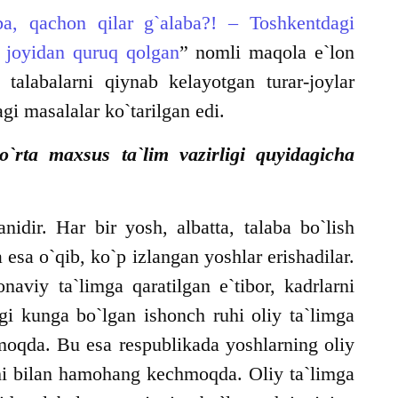
a, qachon qilar g`alaba?! – Toshkentdagi
ar joyidan quruq qolgan
” nomli maqola e`lon
alabalarni qiynab kelayotgan turar-joylar
i masalalar ko`tarilgan edi.
rta maxsus ta`lim vazirligi quyidagicha
idir. Har bir yosh, albatta, talaba bo`lish
 esa o`qib, ko`p izlangan yoshlar erishadilar.
viy ta`limga qaratilgan e`tibor, kadrlarni
angi kunga bo`lgan ishonch ruhi oliy ta`limga
moqda. Bu esa respublikada yoshlarning oliy
shi bilan hamohang kechmoqda. Oliy ta`limga