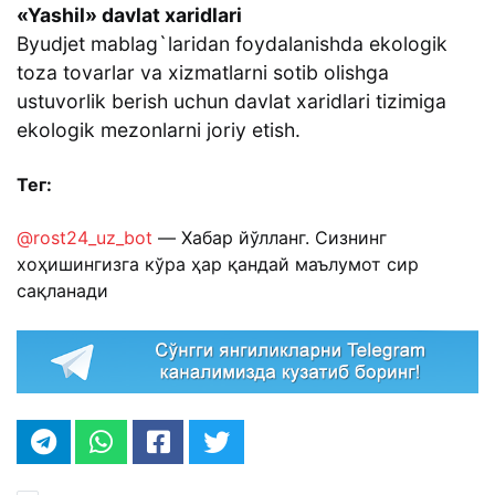
«Yashil» davlat xaridlari
Byudjet mablag`laridan foydalanishda ekologik
toza tovarlar va xizmatlarni sotib olishga
ustuvorlik berish uchun davlat xaridlari tizimiga
ekologik mezonlarni joriy etish.
Тег:
@rost24_uz_bot
— Хабар йўлланг. Сизнинг
хоҳишингизга кўра ҳар қандай маълумот сир
сақланади