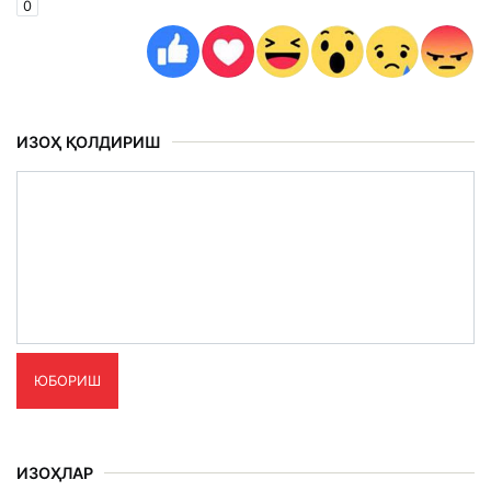
0
ИЗОҲ ҚОЛДИРИШ
ЮБОРИШ
ИЗОҲЛАР