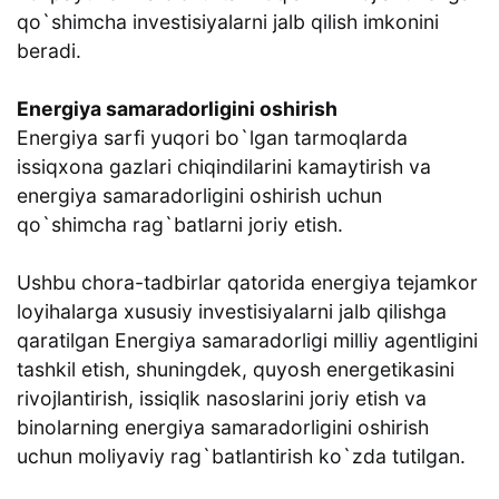
qo`shimcha investisiyalarni jalb qilish imkonini
beradi.
Energiya samaradorligini oshirish
Energiya sarfi yuqori bo`lgan tarmoqlarda
issiqxona gazlari chiqindilarini kamaytirish va
energiya samaradorligini oshirish uchun
qo`shimcha rag`batlarni joriy etish.
Ushbu chora-tadbirlar qatorida energiya tejamkor
loyihalarga xususiy investisiyalarni jalb qilishga
qaratilgan Energiya samaradorligi milliy agentligini
tashkil etish, shuningdek, quyosh energetikasini
rivojlantirish, issiqlik nasoslarini joriy etish va
binolarning energiya samaradorligini oshirish
uchun moliyaviy rag`batlantirish ko`zda tutilgan.