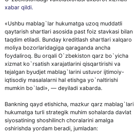
xabar qildi.
«Ushbu mablag`lar hukumatga uzoq muddatli
qaytarish shartlari asosida past foiz stavkasi bilan
taqdim etiladi. Bunday kreditlash shartlari xalqaro
moliya bozorlaridagiga qaraganda ancha
foydaliroq. Bu orqali O`zbekiston qarz bo`yicha
xizmat ko`rsatish xarajatlarini qisqartirishi va
tejalgan byudjet mablag`larini ustuvor ijtimoiy-
iqtisodiy masalalarni hal etishga yo`naltirishi
mumkin bo`ladi», — deyiladi xabarda.
Bankning qayd etishicha, mazkur qarz mablag`lari
hukumatga turli strategik muhim sohalarda davlat
siyosatining shoshilinch choralarini amalga
oshirishda yordam beradi, jumladan: