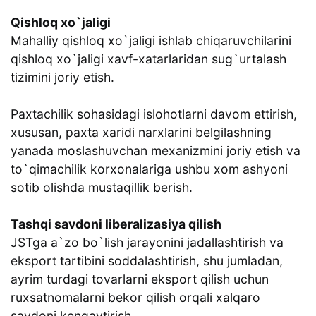
Qishloq xo`jaligi
Mahalliy qishloq xo`jaligi ishlab chiqaruvchilarini
qishloq xo`jaligi xavf-xatarlaridan sug`urtalash
tizimini joriy etish.
Paxtachilik sohasidagi islohotlarni davom ettirish,
xususan, paxta xaridi narxlarini belgilashning
yanada moslashuvchan mexanizmini joriy etish va
to`qimachilik korxonalariga ushbu xom ashyoni
sotib olishda mustaqillik berish.
Tashqi savdoni liberalizasiya qilish
JSTga a`zo bo`lish jarayonini jadallashtirish va
eksport tartibini soddalashtirish, shu jumladan,
ayrim turdagi tovarlarni eksport qilish uchun
ruxsatnomalarni bekor qilish orqali xalqaro
savdoni kengaytirish.