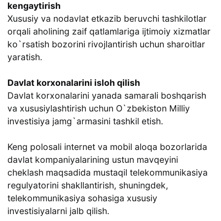
kengaytirish
Xususiy va nodavlat etkazib beruvchi tashkilotlar
orqali aholining zaif qatlamlariga ijtimoiy xizmatlar
ko`rsatish bozorini rivojlantirish uchun sharoitlar
yaratish.
Davlat korxonalarini isloh qilish
Davlat korxonalarini yanada samarali boshqarish
va xususiylashtirish uchun O`zbekiston Milliy
investisiya jamg`armasini tashkil etish.
Keng polosali internet va mobil aloqa bozorlarida
davlat kompaniyalarining ustun mavqeyini
cheklash maqsadida mustaqil telekommunikasiya
regulyatorini shakllantirish, shuningdek,
telekommunikasiya sohasiga xususiy
investisiyalarni jalb qilish.