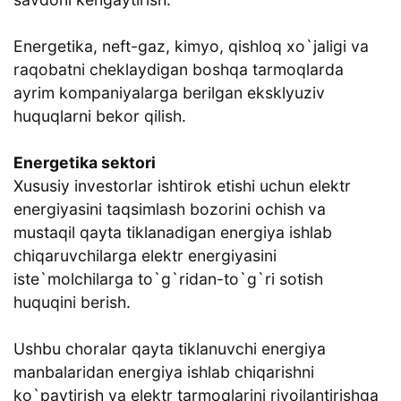
Energetika, neft-gaz, kimyo, qishloq xo`jaligi va
raqobatni cheklaydigan boshqa tarmoqlarda
ayrim kompaniyalarga berilgan eksklyuziv
huquqlarni bekor qilish.
Energetika sektori
Xususiy investorlar ishtirok etishi uchun elektr
energiyasini taqsimlash bozorini ochish va
mustaqil qayta tiklanadigan energiya ishlab
chiqaruvchilarga elektr energiyasini
iste`molchilarga to`g`ridan-to`g`ri sotish
huquqini berish.
Ushbu choralar qayta tiklanuvchi energiya
manbalaridan energiya ishlab chiqarishni
ko`paytirish va elektr tarmoqlarini rivojlantirishga