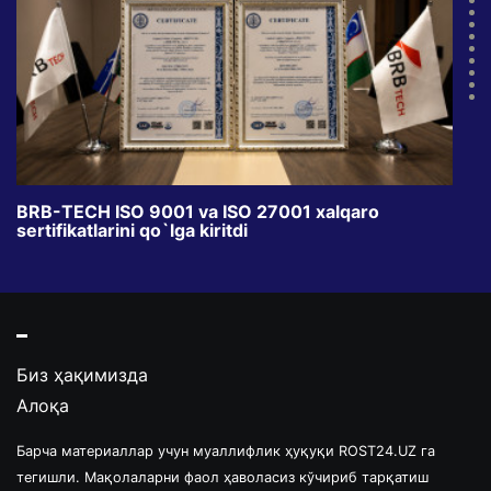
BRB-TECH ISO 9001 va ISO 27001 xalqaro
«Bun
sertifikatlarini qo`lga kiritdi
klub
Биз ҳақимизда
Алоқа
Барча материаллар учун муаллифлик ҳуқуқи ROST24.UZ га
тегишли. Мақолаларни фаол ҳаволасиз кўчириб тарқатиш