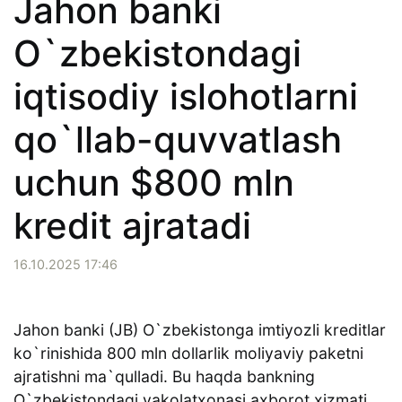
Jahon banki
O`zbekistondagi
iqtisodiy islohotlarni
qo`llab-quvvatlash
uchun $800 mln
kredit ajratadi
16.10.2025 17:46
Jahon banki (JB) O`zbekistonga imtiyozli kreditlar
ko`rinishida 800 mln dollarlik moliyaviy paketni
ajratishni ma`qulladi. Bu haqda bankning
O`zbekistondagi vakolatxonasi axborot xizmati