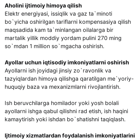
Aholini ijtimoiy himoya qilish
Elektr energiyasi, issiqlik va gaz ta`minoti
bo`yicha oshirilgan tariflarni kompensasiya qilish
maqsadida kam ta`minlangan oilalarga bir
martalik yillik moddiy yordam pulini 270 ming
so`mdan 1 million so`mgacha oshirish.
Ayollar uchun iqtisodiy imkoniyatlarni oshirish
Ayollarni ish joyidagi jinsiy zo`ravonlik va
tazyiqlardan himoya qilishga qaratilgan me`yoriy-
huquqiy baza va mexanizmlarni rivojlantirish.
Ish beruvchilarga homilador yoki yosh bolali
ayollarni ishga qabul qilishni rad etish, ish haqini
kamaytirish yoki ishdan bo`shatishni taqiqlash.
Ijtimoiy xizmatlardan foydalanish imkoniyatlarini