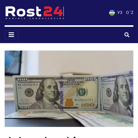
УЗ
O`Z