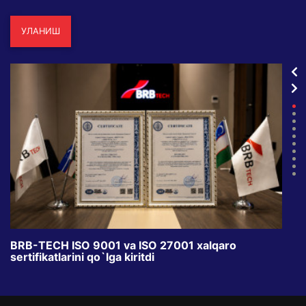
УЛАНИШ
BRB-TECH ISO 9001 va ISO 27001 xalqaro
«Bun
sertifikatlarini qo`lga kiritdi
klub