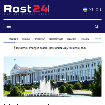
УЗ
O`Z