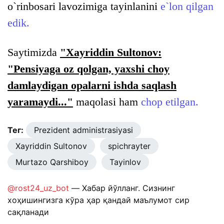
o`rinbosari lavozimiga tayinlanini
e`lon qilgan
edik.
Saytimizda
"Xayriddin Sultonov:
"Pensiyaga oz qolgan, yaxshi choy
damlaydigan opalarni ishda saqlash
yaramaydi..."
maqolasi ham
chop etilgan.
Тег:
Prezident administrasiyasi
Xayriddin Sultonov
spichrayter
Murtazo Qarshiboy
Tayinlov
@rost24_uz_bot
— Хабар йўлланг. Сизнинг
хоҳишингизга кўра ҳар қандай маълумот сир
сақланади