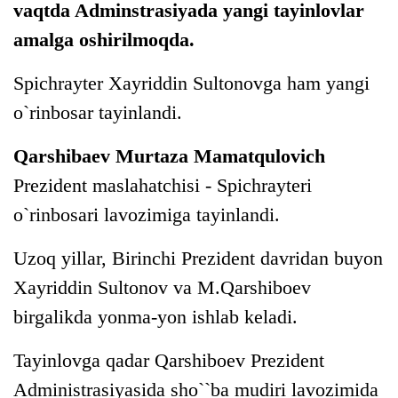
vaqtda Adminstrasiyada yangi tayinlovlar
amalga oshirilmoqda.
Spichrayter Xayriddin Sultonovga ham yangi
o`rinbosar tayinlandi.
Qarshibaev Murtaza Mamatqulovich
Prezident maslahatchisi - Spichrayteri
o`rinbosari lavozimiga tayinlandi.
Uzoq yillar, Birinchi Prezident davridan buyon
Xayriddin Sultonov va M.Qarshiboev
birgalikda yonma-yon ishlab keladi.
Tayinlovga qadar Qarshiboev Prezident
Administrasiyasida sho``ba mudiri lavozimida