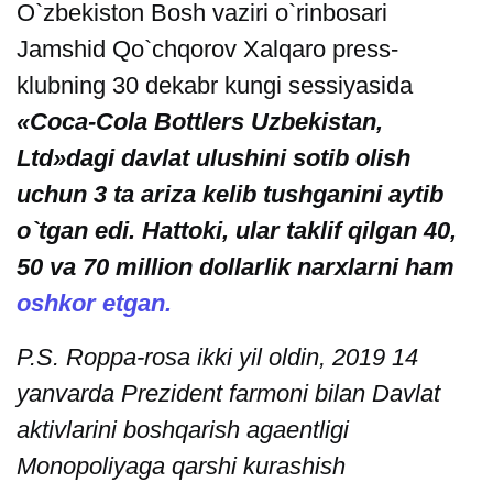
O`zbekiston Bosh vaziri o`rinbosari
Jamshid Qo`chqorov Xalqaro press-
klubning 30 dekabr kungi sessiyasida
«Coca-Cola Bottlers Uzbekistan,
Ltd»dagi davlat ulushini sotib olish
uchun 3 ta ariza kelib tushganini aytib
o`tgan edi. Hattoki, ular taklif qilgan 40,
50 va 70 million dollarlik narxlarni ham
oshkor etgan.
P.S. Roppa-rosa ikki yil oldin, 2019 14
yanvarda Prezident farmoni bilan Davlat
aktivlarini boshqarish agaentligi
Monopoliyaga qarshi kurashish