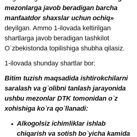
mezonlarga javob beradigan barcha
manfaatdor shaxslar uchun ochiq»
deyilgan. Ammo 1-ilovada keltirilgan
shartlarga javob beradigan tashkilot
O`zbekistonda topilishiga shubha qilasiz.
1-ilovada shunday shartlar bor:
Bitim tuzish maqsadida ishtirokchilarni
saralash va g`olibni tanlash jarayonida
ushbu mezonlar DTK tomonidan o`z
xohishiga ko`ra qo`llanadi:
Alkogolsiz ichimliklar ishlab
chiqarish va sotish bo`yicha kamida