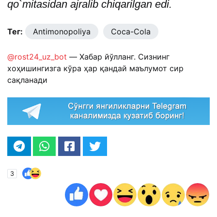
qo`mitasidan ajralib chiqarilgan edi.
Тег:
Antimonopoliya
Coca-Cola
@rost24_uz_bot
— Хабар йўлланг. Сизнинг
хоҳишингизга кўра ҳар қандай маълумот сир
сақланади
3