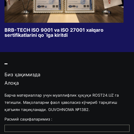
BRB-TECH ISO 9001 va ISO 27001 xalqaro
«Bun
sertifikatlarini qo`lga kiritdi
klub
Биз ҳақимизда
Алоқа
Барча материаллар учун муаллифлик ҳуқуқи ROST24.UZ га
тегишли. Мақолаларни фаол ҳаволасиз кўчириб тарқатиш
қатъиян тақиқланади. GUVOHNOMA №1382.
Расмий саҳифаларимиз :