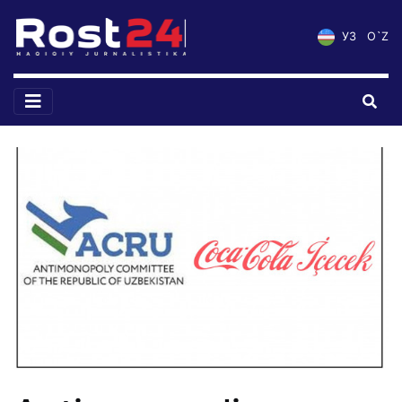
УЗ
O`Z