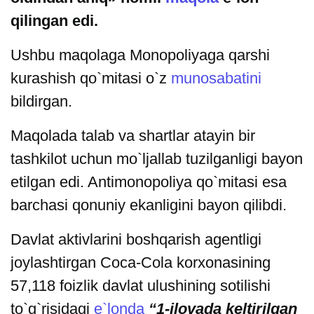
qilingan edi.
Ushbu maqolaga Monopoliyaga qarshi
kurashish qo`mitasi o`z
munosabatini
bildirgan.
Maqolada talab va shartlar atayin bir
tashkilot uchun mo`ljallab tuzilganligi bayon
etilgan edi. Antimonopoliya qo`mitasi esa
barchasi qonuniy ekanligini bayon qilibdi.
Davlat aktivlarini boshqarish agentligi
joylashtirgan Coca-Cola korxonasining
57,118 foizlik davlat ulushining sotilishi
to`g`risidagi
e`londa
“1-ilovada keltirilgan