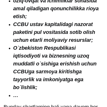
oziq-ovqat va ichimliklar sohasida
amal qiladigan qonunchilikka rioya
etish;
CCBU ustav kapitalidagi nazorat
paketini pul vositasida sotib olish
uchun etarli moliyaviy resurslar;
O`zbekiston Respublikasi
iqtisodiyoti va biznesning uzoq
muddatli o`sishiga erishish uchun
CCBUga sarmoya kiritishga
tayyorlik va imkoniyatga ega
bo`lishlik;
…
Bunday shartlarning hali yana davom bor