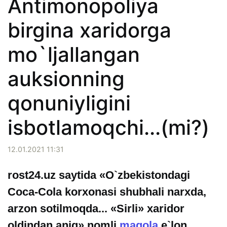
Antimonopoliya
birgina xaridorga
mo`ljallangan
auksionning
qonuniyligini
isbotlamoqchi...(mi?)
12.01.2021 11:31
rost24.uz saytida «O`zbekistondagi
Coca-Cola korxonasi shubhali narxda,
arzon sotilmoqda... «Sirli» xaridor
oldindan aniq» nomli
maqola
e`lon