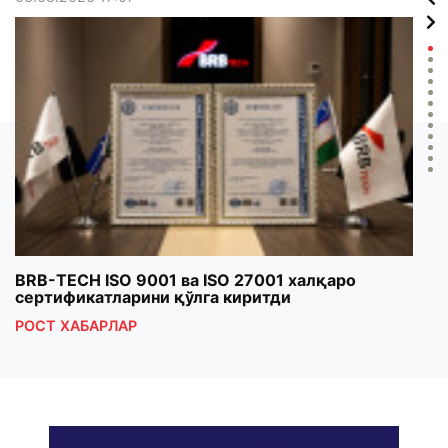
BRB-TECH ISO 9001 ва ISO 27001 халқаро
«Бу
сертификатларини қўлга киритди
клуб
РОСТ ХАБАРЛАР
РОС