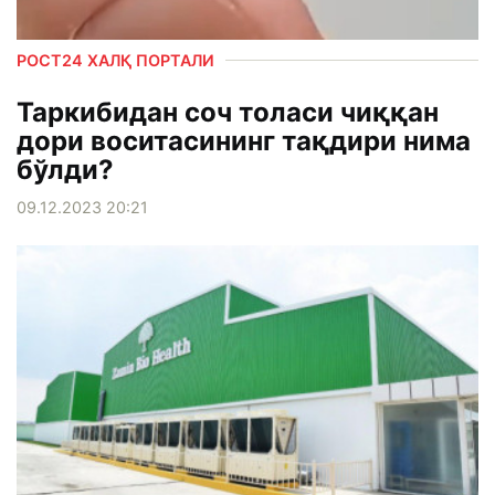
РОСТ24 ХАЛҚ ПОРТАЛИ
Таркибидан соч толаси чиққан
дори воситасининг тақдири нима
бўлди?
09.12.2023 20:21