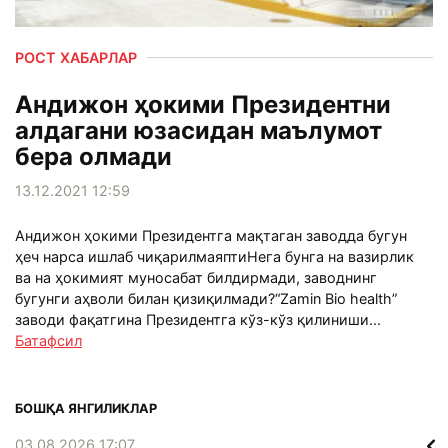
РОСТ ХАБАРЛАР
Андижон ҳокими Президентни
алдагани юзасидан маълумот
бера олмади
13.12.2021 12:59
Андижон ҳокими Президентга мақтаган заводда бугун
ҳеч нарса ишлаб чиқарилмаяптиНега бунга на вазирлик
ва на ҳокимият муносабат билдирмади, заводнинг
бугунги аҳволи билан қизиқилмади?“Zamin Bio health”
заводи фақатгина Президентга кўз-кўз қилиниши...
Батафсил
БОШҚА ЯНГИЛИКЛАР
03.08.2026 17:07
02.0