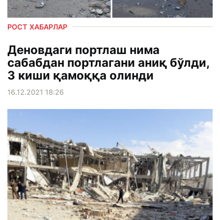
РОСТ ХАБАРЛАР
Деновдаги портлаш нима
сабабдан портлагани аниқ бўлди,
3 киши қамоққа олинди
16.12.2021 18:26