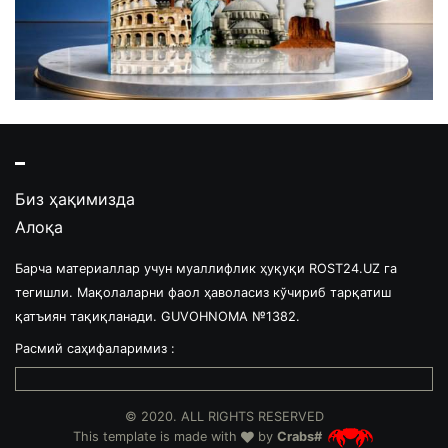
Биз ҳақимизда
Алоқа
Барча материаллар учун муаллифлик ҳуқуқи ROST24.UZ га
тегишли. Мақолаларни фаол ҳаволасиз кўчириб тарқатиш
қатъиян тақиқланади. GUVOHNOMA №1382.
Расмий саҳифаларимиз :
© 2020. ALL RIGHTS RESERVED
This template is made with
by
Crabs#