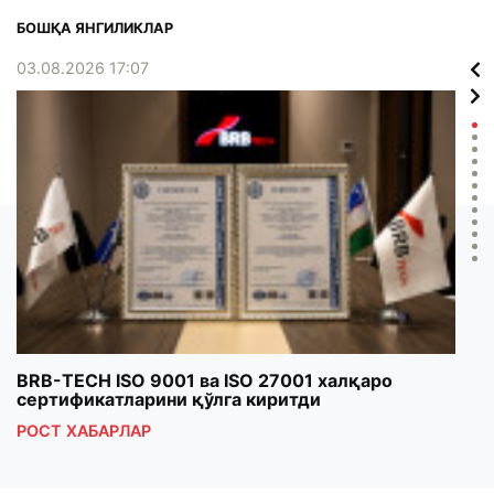
БОШҚА ЯНГИЛИКЛАР
03.08.2026 17:07
02.0
BRB-TECH ISO 9001 ва ISO 27001 халқаро
«Бу
сертификатларини қўлга киритди
клуб
РОСТ ХАБАРЛАР
РОС