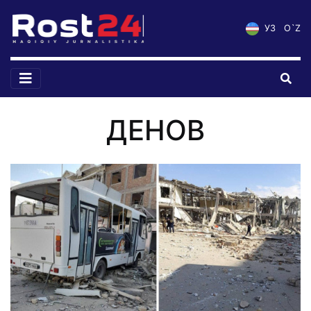
УЗ
O`Z
ДЕНОВ