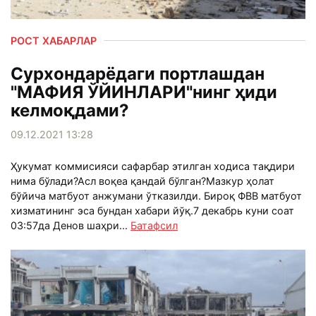
РОСТ ХАБАРЛАР
Сурхондарёдаги портлашдан
"МАФИЯ ЎЙИНЛАРИ"нинг ҳиди
келмоқдами?
09.12.2021 13:28
Ҳукумат коммисияси сафарбар этилган ходиса тақдири
нима бўлади?Асл воқеа қандай бўлган?Мазкур ҳолат
бўйича матбуот анжумани ўтказилди. Бироқ ФВВ матбуот
хизматининг эса бундан хабари йўқ.7 декабрь куни соат
03:57да Денов шаҳри...
Батафсил