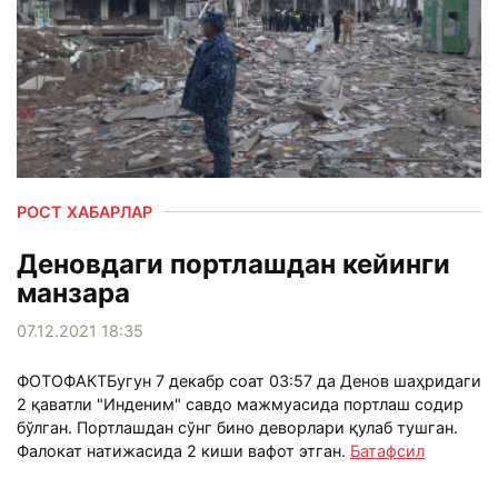
РОСТ ХАБАРЛАР
Деновдаги портлашдан кейинги
манзара
07.12.2021 18:35
ФОТОФАКТБугун 7 декабр соат 03:57 да Денов шаҳридаги
2 қаватли "Инденим" савдо мажмуасида портлаш содир
бўлган. Портлашдан сўнг бино деворлари қулаб тушган.
Фалокат натижасида 2 киши вафот этган.
Батафсил