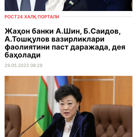
РОСТ24 ХАЛҚ ПОРТАЛИ
Жаҳон банки А.Шин, Б.Саидов,
А.Тошқулов вазирликлари
фаолиятини паст даражада, дея
баҳолади
29.05.2022 08:29