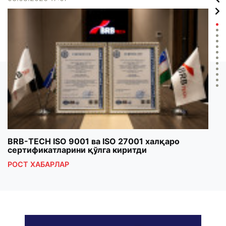
BRB-TECH ISO 9001 ва ISO 27001 халқаро
«Бу
сертификатларини қўлга киритди
клуб
РОСТ ХАБАРЛАР
РОС