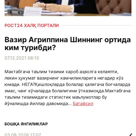
РОСТ24 ХАЛҚ ПОРТАЛИ
Вазир Агриппина Шиннинг ортида
ким турибди?
07.12.2021 08:10
Мактабгача таълим тизими хароб аҳволга келаяпти,
лекин ҳукумат вазирнинг камчиликларига негадир кўз
юмади. НЕГА?Қишлоқларда болалар ҳалигача боғчаларда
эмас, чанг кўчаларда болалигини ўтказмоқда.Мактабгача
таълим тизимидаги статистик маълумотлар бу
йўналишда йиллар давомида...
Батафсил
БОШҚА ЯНГИЛИКЛАР
03.08.2026 17:07
02.0