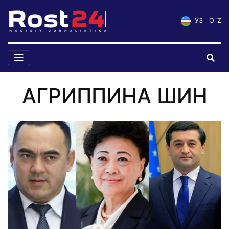
УЗ
O`Z
АГРИППИНА ШИН