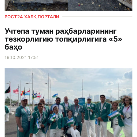
РОСТ24 ХАЛҚ ПОРТАЛИ
Учтепа туман раҳбарларининг
тезкорлигию топқирлигига «5»
баҳо
19.10.2021 17:51