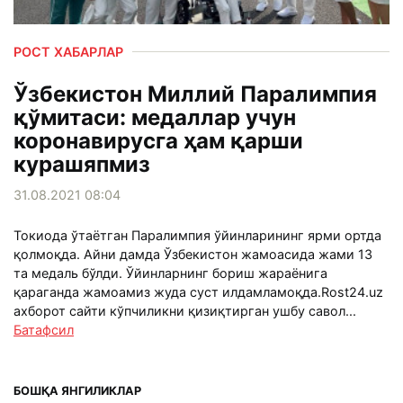
РОСТ ХАБАРЛАР
Ўзбекистон Миллий Паралимпия
қўмитаси: медаллар учун
коронавирусга ҳам қарши
курашяпмиз
31.08.2021 08:04
Токиода ўтаётган Паралимпия ўйинларининг ярми ортда
қолмоқда. Айни дамда Ўзбекистон жамоасида жами 13
та медаль бўлди. Ўйинларнинг бориш жараёнига
қараганда жамоамиз жуда суст илдамламоқда.Rost24.uz
ахборот cайти кўпчиликни қизиқтирган ушбу савол...
Батафсил
БОШҚА ЯНГИЛИКЛАР