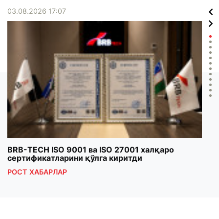
03.08.2026 17:07
02.0
BRB-TECH ISO 9001 ва ISO 27001 халқаро
«Бу
сертификатларини қўлга киритди
клуб
РОСТ ХАБАРЛАР
РОС