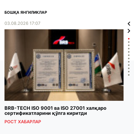
БОШҚА ЯНГИЛИКЛАР
03.08.2026 17:07
02.0
BRB-TECH ISO 9001 ва ISO 27001 халқаро
«Бу
сертификатларини қўлга киритди
клуб
РОСТ ХАБАРЛАР
РОС