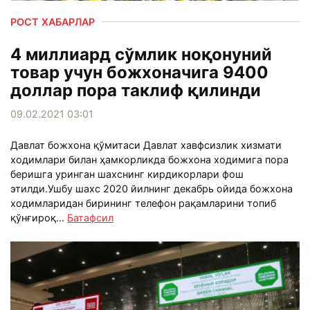
РОСТ ХАБАРЛАР
4 миллиард сўмлик ноқонуний
товар учун божхоначига 9400
доллар пора таклиф қилинди
09.02.2021 03:01
Давлат божхона қўмитаси Давлат хавфсизлик хизмати
ходимлари билан ҳамкорликда божхона ходимига пора
беришга уринган шахснинг кирдикорлари фош
этилди.Ушбу шахс 2020 йилнинг декабрь ойида божхона
ходимларидан бирининг телефон рақамларини топиб
қўнғироқ...
Батафсил