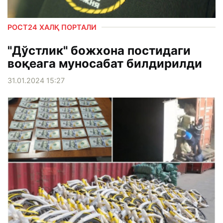
РОСТ24 ХАЛҚ ПОРТАЛИ
"Дўстлик" божхона постидаги
воқеага муносабат билдирилди
31.01.2024 15:27