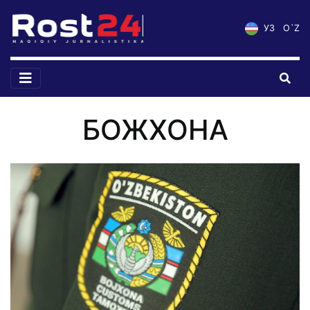
УЗ
O`Z
БОЖХОНА