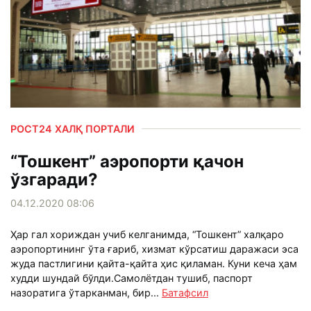
РОСТ24 ХАЛҚ ПОРТАЛИ
“Тошкент” аэропорти қачон
ўзгаради?
04.12.2020 08:06
Ҳар гал хориждан учиб келганимда, “Тошкент” халқаро
аэропортининг ўта ғариб, хизмат кўрсатиш даражаси эса
жуда пастлигини қайта-қайта ҳис қиламан. Куни кеча ҳам
худди шундай бўлди.Самолётдан тушиб, паспорт
назоратига ўтарканман, бир...
Батафсил