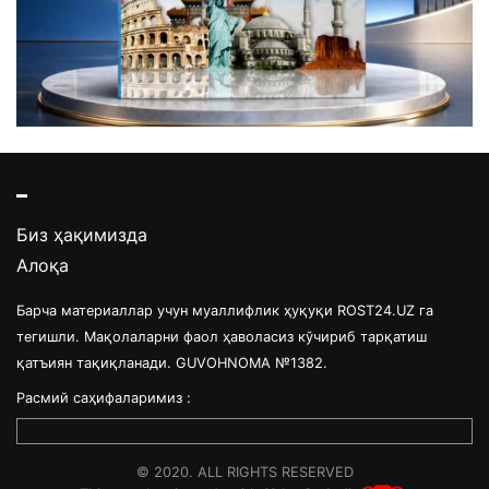
Биз ҳақимизда
Алоқа
Барча материаллар учун муаллифлик ҳуқуқи ROST24.UZ га
тегишли. Мақолаларни фаол ҳаволасиз кўчириб тарқатиш
қатъиян тақиқланади. GUVOHNOMA №1382.
Расмий саҳифаларимиз :
© 2020. ALL RIGHTS RESERVED