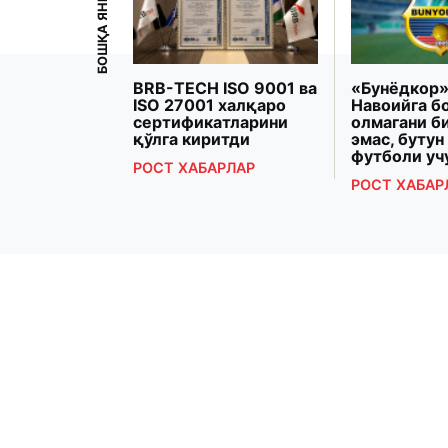
БОШҚА ЯНГИЛИКЛАР
рзиёева
BRB-TECH ISO 9001 ва
«Бунёдкор»
Президенти
ISO 27001 халқаро
Навоийга б
 Макрон
сертификатларини
олмагани б
рашди
қўлга киритди
эмас, бутун
футболи уч
РЛАР
РОСТ ХАБАРЛАР
РОСТ ХАБАР