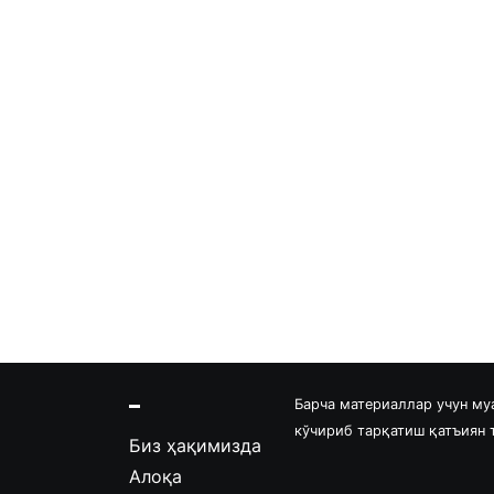
Барча материаллар учун му
кўчириб тарқатиш қатъиян
Биз ҳақимизда
Алоқа