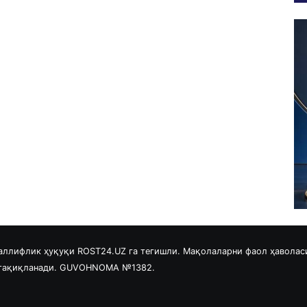
аллифлик ҳуқуқи ROST24.UZ га тегишли. Мақолаларни фаол ҳаволас
 тақиқланади. GUVOHNOMA №1382.