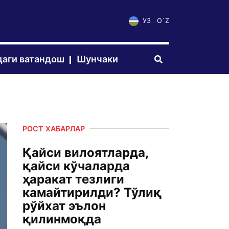
УЗ
O`Z
аги ватандош
Шунчаки
РОСТ ХАБАРЛАР
Қайси вилоятларда,
қайси кўчаларда
ҳаракат тезлиги
камайтирилди? Тўлиқ
рўйхат эълон
қилинмоқда