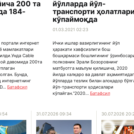
йича 200 та
йўлларда йўл-
да 184-
транспорти ҳолатлар
кўпаймоқда
01.03.2021 02:23
 портали интернет
Ички ишлар вазирлигининг йўл
нё мамлакатлари
ҳаракати хавфсизлиги бош
илди.Унда Cable
бошқармаси бошлиғининг ўринбосар
 ой давомида 200та
полковник Эрали Бозоровнинг
ўплаган
матбуотга маълум қилишича, 2020
лган. Бунда,
йилда халқаро ва давлат аҳамиятида
 интернетнинг
йўлларда тезлик билан алоқадор бўлг
D...
Батафсил
йўл-транспорти ҳодисалари
кўпайган.“2020...
Батафсил
3:54
31.07.2026 09:34
30.07.2026 20: