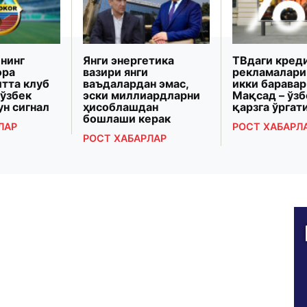
нинг
Янги энергетика
ТВдаги кред
ора
вазири янги
рекламалари
итта клуб
ваъдалардан эмас,
икки баравар
 ўзбек
эски миллиардларни
Мақсад – ўз
ун сигнал
ҳисоблашдан
қарзга ўрга
бошлаши керак
ЛАР
РОСТ ХАБАРЛ
РОСТ ХАБАРЛАР