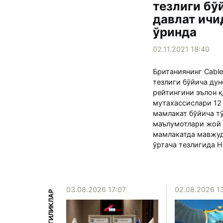
тезлиги бў
давлат ичи
ўринда
02.11.2021 18:40
Британиянинг Cable
тезлиги бўйича ду
рейтингини эълон қ
мутахассислари 12
мамлакат бўйича т
маълумотлари жой о
мамлакатда мавжуд
ўртача тезлигида H
15:39
03.08.2026 17:07
02.08.2026 1