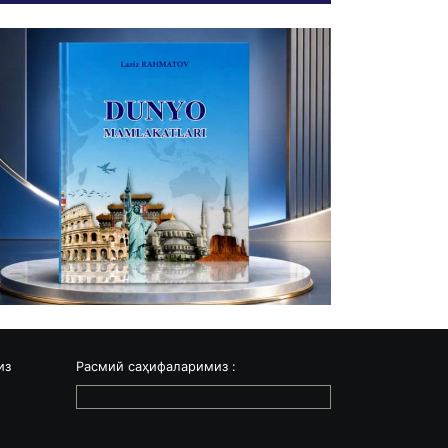
из
Расмий саҳифаларимиз :