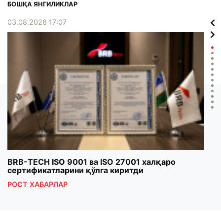
БОШҚА ЯНГИЛИКЛАР
03.08.2026 17:07
02.0
BRB-TECH ISO 9001 ва ISO 27001 халқаро
«Бу
сертификатларини қўлга киритди
клуб
РОСТ ХАБАРЛАР
РОС