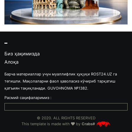
Биз ҳақимизда
Алоқа
Барча материаллар учун муаллифлик ҳуқуқи ROST24.UZ га
тегишли. Мақолаларни фаол ҳаволасиз кўчириб тарқатиш
қатъиян тақиқланади. GUVOHNOMA №1382.
Расмий саҳифаларимиз :
© 2020. ALL RIGHTS RESERVED
This template is made with
by
Crabs#