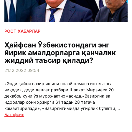
РОСТ ХАБАРЛАР
Ҳайфсан Ўзбекистондаги энг
йирик амалдорларга қанчалик
жиддий таъсир қилади?
21.12.2022 09:54
«Энди қайси вазир ишини эплай олмаса истеъфога
чиқади», деди давлат раҳбари Шавкат Мирзиёев 20
декабрь куни ўз мурожаатномасида.«Вазирлик ва
идоралар сони ҳозирги 61 тадан 28 тагача
камайтирилади», «Вазирлигимизда ўғирлик бўляпти,...
Батафсил