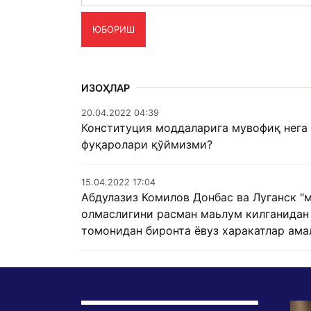
ЮБОРИШ
ИЗОҲЛАР
20.04.2022 04:39
Конституция моддаларига мувофиқ нега
фуқаролари қўймизми?
15.04.2022 17:04
Абдулазиз Комилов Донбас ва Луганск "
олмаслигини расман маьлум килганидан 
томонидан биронта ёвуз харакатлар ам