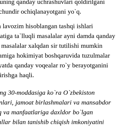
uning qanday uchrashuvlari qoldirilgani
hundir ochiqlanayotgani yo`q.
 lavozim hisoblangan tashqi ishlari
latiga ta`lluqli masalalar ayni damda qanday
d masalalar xalqdan sir tutilishi mumkin
lamiga hokimiyat boshqaruvida tuzulmalar
iyatda qanday voqealar ro`y berayotganini
irishga haqli.
ing 30-moddasiga ko`ra O`zbekiston
nlari, jamoat birlashmalari va mansabdor
q va manfaatlariga daxldor bo`lgan
llar bilan tanishib chiqish imkoniyatini