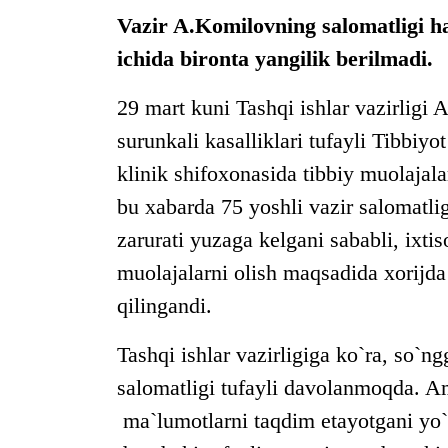
Vazir A.Komilovning salomatligi h
ichida bironta yangilik berilmadi.
29 mart kuni Tashqi ishlar vazirlig
surunkali kasalliklari tufayli Tibbi
klinik shifoxonasida tibbiy muolajala
bu xabarda 75 yoshli vazir salomatli
zarurati yuzaga kelgani sababli, ixtis
muolajalarni olish maqsadida xorijd
qilingandi.
Tashqi ishlar vazirligiga ko`ra, so`
salomatligi tufayli davolanmoqda. A
ma`lumotlarni taqdim etayotgani yo`