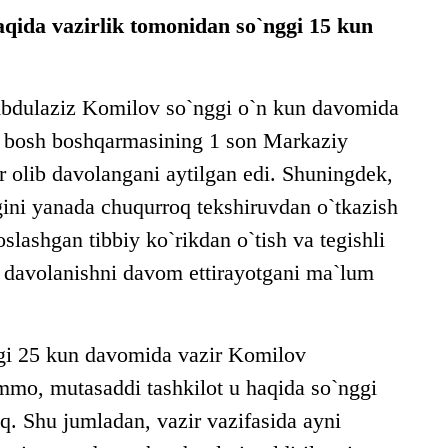
aqida vazirlik tomonidan so`nggi 15 kun
i Abdulaziz Komilov so`nggi o`n kun davomida
yot bosh boshqarmasining 1 son Markaziy
r olib davolangani aytilgan edi. Shuningdek,
gini yanada chuqurroq tekshiruvdan o`tkazish
oslashgan tibbiy ko`rikdan o`tish va tegishli
a davolanishni davom ettirayotgani ma`lum
nggi 25 kun davomida vazir Komilov
mmo, mutasaddi tashkilot u haqida so`nggi
q. Shu jumladan, vazir vazifasida ayni