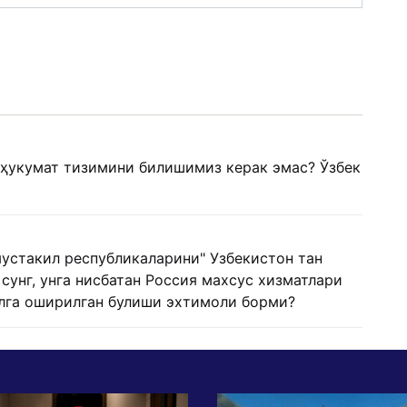
 ҳукумат тизимини билишимиз керак эмас? Ўзбек
мустакил республикаларини" Узбекистон тан
сунг, унга нисбатан Россия махсус хизматлари
алга оширилган булиши эхтимоли борми?