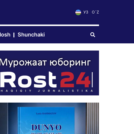
УЗ
O`Z
dosh
Shunchaki