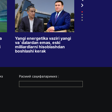
a
Yangi energetika vaziri yangi
TVdagi kredit r
va`dalardan emas, eski
oyda ikki barav
i
milliardlarni hisoblashdan
Maqsad – o`zbe
boshlashi kerak
o`rgatishmi?
из
Расмий саҳифаларимиз :