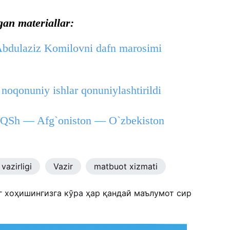
gan materiallar:
 Abdulaziz Komilovni dafn marosimi
noqonuniy ishlar qonuniylashtirildi
 AQSh — Afg`oniston — O`zbekiston
vazirligi
Vazir
matbuot xizmati
г хоҳишингизга кўра ҳар қандай маълумот сир