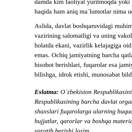
damda kim faoliyat yuritmoqda yoki 
haqida ham aniq ma`lumotlar nima uc
Aslida, davlat boshqaruvidagi muhim
vazirining salomatligi va uning vako
holatda ekani, vazirlik kelajagiga oi
emas. Ochiq jamiyatning barcha qat
hisobot berishlari, fuqarolar esa jam
bilishga, idrok etishi, munosabat bild
Eslatma:
O`zbekiston Respublikasin
Respublikasining barcha davlat orga
shaxslari fuqarolarga ularning huqu
hujjatlar, qarorlar va boshqa materia
yaratib berishi lozim.