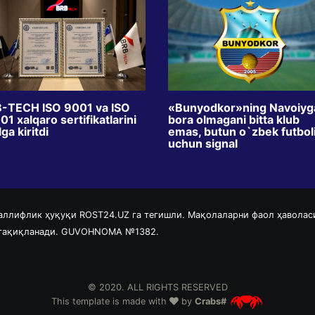
-TECH ISO 9001 va ISO
«Bunyodkor»ning Navoiyg
1 xalqaro sertifikatlarini
bora olmagani bitta klub
ga kiritdi
emas, butun o`zbek futbol
uchun signal
аллифлик ҳуқуқи ROST24.UZ га тегишли. Мақолаларни фаол ҳаволас
 тақиқланади. GUVOHNOMA №1382.
© 2020. ALL RIGHTS RESERVED
This template is made with
by
Crabs#