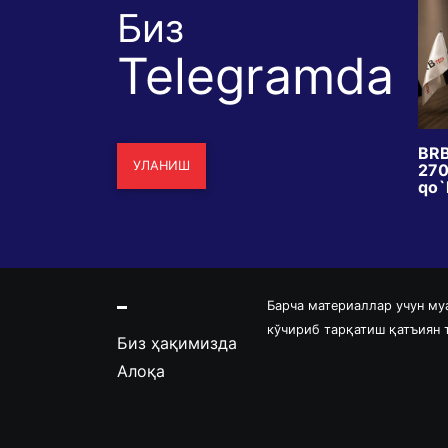
Биз
Telegramda
dagi
Bir xil zilzila, ikki xil taqdir:
BRB
УЛАНИШ
 islohotimi yoki
Yaponiya nega omon qoldi,
2700
kka qadammi?
Venesuela nega vayron
qo`l
bo`ldi?
Барча материаллар учун му
кўчириб тарқатиш қатъиян
Биз ҳақимизда
Алоқа