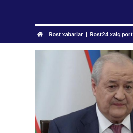
Rost xabarlar
Rost24 xalq port