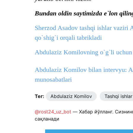
Bundan oldin saytimizda e`lon qilin
Sherzod Asadov tashqi ishlar vaziri
qo`shig`i orqali tabrikladi
Abdulaziz Komilovning o`g`li uchun 
Abdulaziz Komilov bilan intervyu:
munosabatlari
Тег:
Abdulaziz Komilov
Tashqi ishlar 
@rost24_uz_bot
— Хабар йўлланг. Сизнин
сақланади