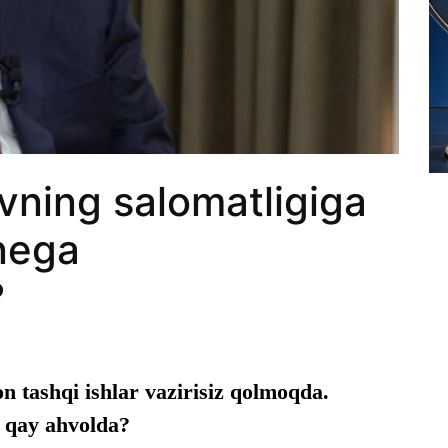
vning salomatligiga
nega
?
 tashqi ishlar vazirisiz qolmoqda.
i qay ahvolda?