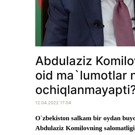
Abdulaziz Komilo
oid ma`lumotlar 
ochiqlanmayapti
12.04.2022 17:04
O`zbekiston salkam bir oydan buyon
Abdulaziz Komilovning salomatlig