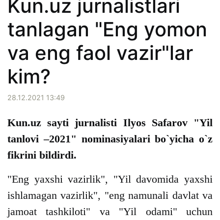
Kun.uz jurnalistlari
tanlagan "Eng yomon
va eng faol vazir"lar
kim?
28.12.2021 13:49
Kun.uz sayti jurnalisti Ilyos Safarov "Yil
tanlovi –2021" nominasiyalari bo`yicha o`z
fikrini bildirdi.
"Eng yaxshi vazirlik", "Yil davomida yaxshi
ishlamagan vazirlik", "eng namunali davlat va
jamoat tashkiloti" va "Yil odami" uchun