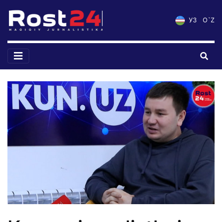
УЗ
O`Z