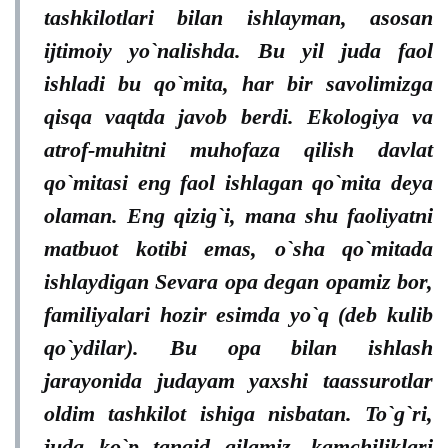
tashkilotlari bilan ishlayman, asosan
ijtimoiy yo`nalishda. Bu yil juda faol
ishladi bu qo`mita, har bir savolimizga
qisqa vaqtda javob berdi. Ekologiya va
atrof-muhitni muhofaza qilish davlat
qo`mitasi eng faol ishlagan qo`mita deya
olaman. Eng qizig`i, mana shu faoliyatni
matbuot kotibi emas, o`sha qo`mitada
ishlaydigan Sevara opa degan opamiz bor,
familiyalari hozir esimda yo`q (deb kulib
qo`ydilar). Bu opa bilan ishlash
jarayonida judayam yaxshi taassurotlar
oldim tashkilot ishiga nisbatan. To`g`ri,
juda ko`p tanqid qilamiz, kamchiliklari