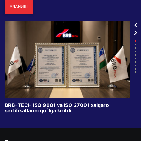
УЛАНИШ
BRB-TECH ISO 9001 va ISO 27001 xalqaro
«Bun
sertifikatlarini qo`lga kiritdi
klub