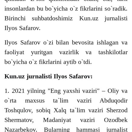
insonlardan bu bo`yicha o`z fikrlarini so`radik.
Birinchi suhbatdoshimiz Kun.uz jurnalisti
Ilyos Safarov.
Ilyos Safarov o`zi bilan bevosita ishlagan va
faoliyat yuritgan vazirlik va tashkilotlar
bo`yicha o`z fikrlarini aytib o`tdi.
Kun.uz jurnalisti Ilyos Safarov:
1. 2021 yilning "Eng yaxshi vaziri" – Oliy va
o`rta maxsus ta`lim vaziri Abduqodir
Toshqulov, sobiq Xalq ta`lim vaziri Sherzod
Shermatov, Madaniyat vaziri Ozodbek
Nazarbekov. Bularning hammasi jurnalist