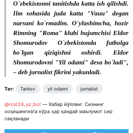
O`zbekistonni tanitishda katta ish qilishdi.
Ilm sohasida juda katta "Vauu" degan
narsani ko`rmadim. O`ylashimcha, hozir
Rimning "Roma" klubi hujumchisi Eldor
Shomurodov O`zbekistonda futbolga
bo`lgan qiziqishni oshirdi. Eldor
Shomurodovni "Yil odami" desa bo`ladi",
– deb jurnalist fikrini yakunladi.
Тег:
Tanlov
yil odami
jurnalist
@rost24_uz_bot
— Хабар йўлланг. Сизнинг
хоҳишингизга кўра ҳар қандай маълумот сир
сақланади