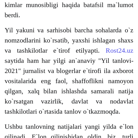
kimlar munosibligi haqida batafsil ma`lumot
berdi.
Yil yakuni va sarhisobi barcha sohalarda o`z
nomzodlarini ko`rsatib, yaxshi ishlagan shaxs
va tashkilotlar e`tirof etilyapti.
Rost24.uz
saytida ham har yilgi an`anaviy "Yil tanlovi-
2021" jurnalist va blogerlar e`tirofi ila axborot
vositalarida eng faol, shaffoflikni namoyon
qilgan, xalq bilan ishlashda samarali natija
ko`rsatgan vazirlik, davlat va nodavlat
tashkilotlari o`rtasida tanlov o`tkazmoqda.
Ushbu tanlovning natijalari yangi yilda e`lon
qilinadi. E`lon qilinishidan oldin, biz, turli