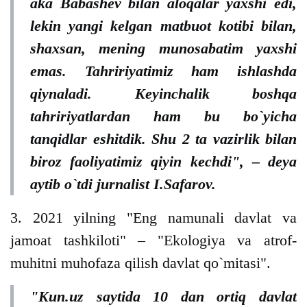
aka Babashev bilan aloqalar yaxshi edi,
lekin yangi kelgan matbuot kotibi bilan,
shaxsan, mening munosabatim yaxshi
emas. Tahririyatimiz ham ishlashda
qiynaladi. Keyinchalik boshqa
tahririyatlardan ham bu bo`yicha
tanqidlar eshitdik. Shu 2 ta vazirlik bilan
biroz faoliyatimiz qiyin kechdi", – deya
aytib o`tdi jurnalist I.Safarov.
3. 2021 yilning "Eng namunali davlat va
jamoat tashkiloti" – "Ekologiya va atrof-
muhitni muhofaza qilish davlat qo`mitasi".
"Kun.uz saytida 10 dan ortiq davlat