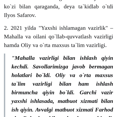
ko`zi bilan qaraganda, deya ta`kidlab o`tdi
Ilyos Safarov.
2. 2021 yilda "Yaxshi ishlamagan vazirlik" –
Mahalla va oilani qo`llab-quvvatlash vazirligi
hamda Oliy va o`rta maxsus ta`lim vazirligi.
"Mahalla vazirligi bilan ishlash qiyin
kechdi. Savollarimizga javob bermagan
holatlari bo`ldi. Oliy va o`rta maxsus
ta`lim vazirligi bilan ham ishlash
birmuncha qiyin bo`ldi. Garchi vazir
yaxshi ishlasada, matbuot xizmati bilan
ish qiyin. Avvalgi matbuot xizmati Farhod