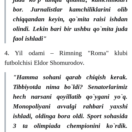
bor. Jurnalistlar kamchiliklarini olib
chiqqandan keyin, qo`mita raisi ishdan
olindi. Lekin bari bir ushbu qo`mita juda
faol ishladi"
4. Yil odami – Rimning "Roma" klubi
futbolchisi Eldor Shomurodov.
"Hamma sohani qarab chiqish kerak.
Tibbiyotda nima bo`ldi? Senatorlarimiz
hech narsani qoyillatib qo`ygani yo`q.
Monopoliyani avvalgi rahbari yaxshi
ishladi, oldinga bora oldi. Sport sohasida
3 ta olimpiada chempionini ko`rdik.