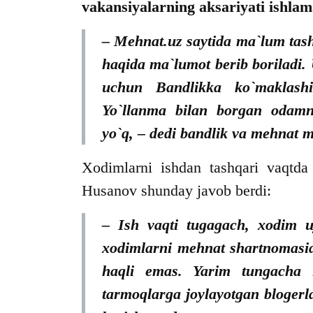
vakansiyalarning aksariyati ishlamas
– Mehnat.uz saytida ma`lum tash
haqida ma`lumot berib boriladi.
uchun Bandlikka ko`maklashi
Yo`llanma bilan borgan odamn
yo`q, – dedi bandlik va mehnat m
Xodimlarni ishdan tashqari vaqtda
Husanov shunday javob berdi:
– Ish vaqti tugagach, xodim 
xodimlarni mehnat shartnomasida
haqli emas. Yarim tungacha is
tarmoqlarga joylayotgan blogerl