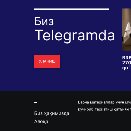
Биз
Telegramda
dagi
Bir xil zilzila, ikki xil taqdir:
BRB
УЛАНИШ
 islohotimi yoki
Yaponiya nega omon qoldi,
2700
kka qadammi?
Venesuela nega vayron
qo`l
bo`ldi?
Барча материаллар учун му
кўчириб тарқатиш қатъиян
Биз ҳақимизда
Алоқа