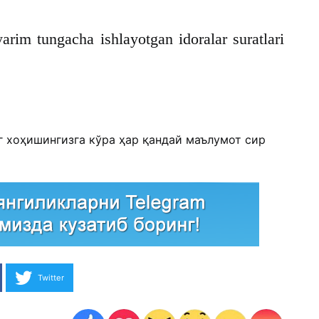
arim tungacha ishlayotgan idoralar suratlari
г хоҳишингизга кўра ҳар қандай маълумот сир
Twitter