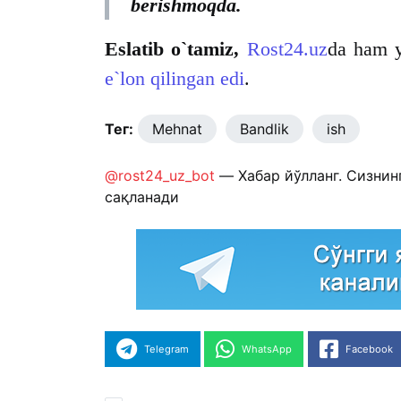
berishmoqda.
Eslatib o`tamiz,
Rost24.uz
da ham y
e`lon qilingan edi
.
Тег:
Mehnat
Bandlik
ish
@rost24_uz_bot
— Хабар йўлланг. Сизнин
сақланади
Telegram
WhatsApp
Facebook