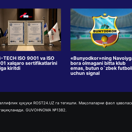
-TECH ISO 9001 va ISO
«Bunyodkor»ning Navoiyg
1 xalqaro sertifikatlarini
bora olmagani bitta klub
ga kiritdi
emas, butun o`zbek futbol
uchun signal
аллифлик ҳуқуқи ROST24.UZ га тегишли. Мақолаларни фаол ҳаволас
 тақиқланади. GUVOHNOMA №1382.