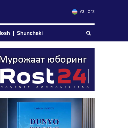
УЗ
O`Z
dosh
Shunchaki