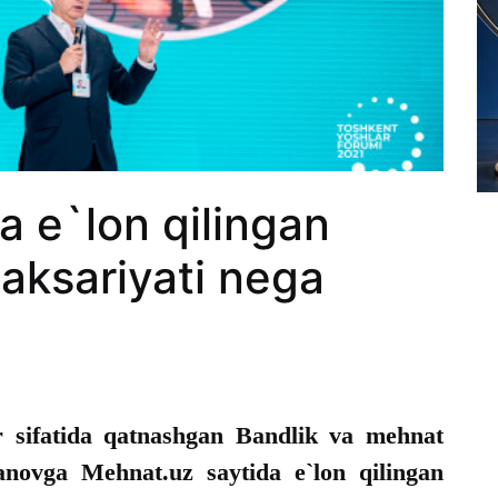
a e`lon qilingan
aksariyati nega
r sifatida qatnashgan Bandlik va mehnat
novga Mehnat.uz saytida e`lon qilingan