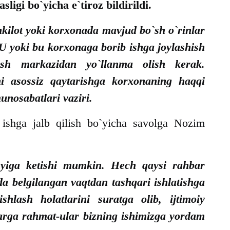
ligi bo`yicha e`tiroz bildirildi.
kilot yoki korxonada mavjud bo`sh o`rinlar
 U yoki bu korxonaga borib ishga joylashish
sh markazidan yo`llanma olish kerak.
i asossiz qaytarishga korxonaning haqqi
unosabatlari vaziri.
 ishga jalb qilish bo`yicha savolga Nozim
uyiga ketishi mumkin. Hech qaysi rahbar
 belgilangan vaqtdan tashqari ishlatishga
hlash holatlarini suratga olib, ijtimoiy
arga rahmat-ular bizning ishimizga yordam