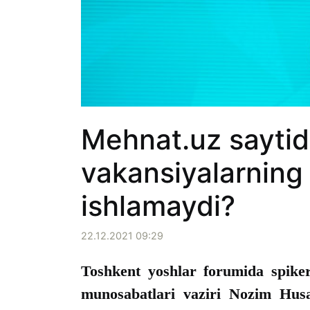
Mehnat.uz saytid
vakansiyalarning 
ishlamaydi?
22.12.2021 09:29
Toshkent yoshlar forumida spike
munosabatlari vaziri Nozim Husa