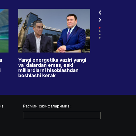
a
Yangi energetika vaziri yangi
TVdagi kredit r
va`dalardan emas, eski
oyda ikki barav
i
milliardlarni hisoblashdan
Maqsad – o`zbe
boshlashi kerak
o`rgatishmi?
из
Расмий саҳифаларимиз :