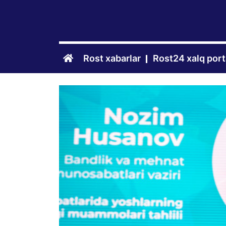
Rost xabarlar
Rost24 xalq port