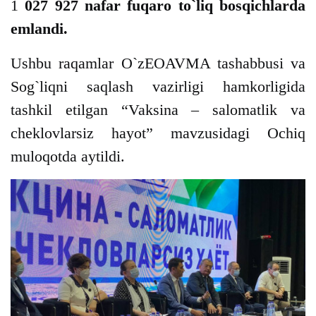
1
027 927 nafar fuqaro to`liq bosqichlarda
emlandi.
Ushbu raqamlar O`zEOAVMA tashabbusi va
Sog`liqni saqlash vazirligi hamkorligida
tashkil etilgan “Vaksina – salomatlik va
cheklovlarsiz hayot” mavzusidagi Ochiq
muloqotda aytildi.