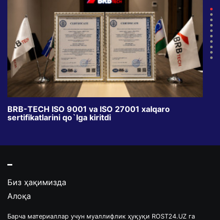
BRB-TECH ISO 9001 va ISO 27001 xalqaro
«Bun
sertifikatlarini qo`lga kiritdi
klub
Биз ҳақимизда
Алоқа
Барча материаллар учун муаллифлик ҳуқуқи ROST24.UZ га