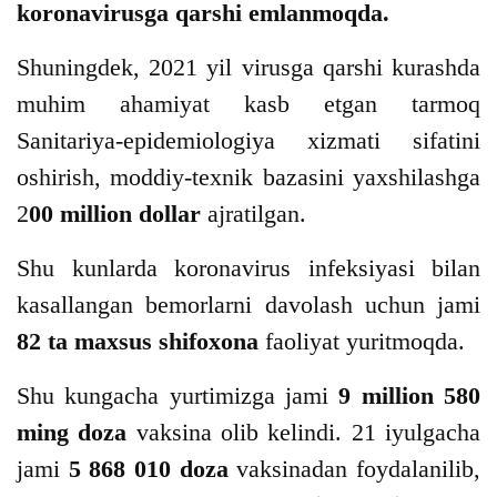
koronavirusga qarshi emlanmoqda.
Shuningdek, 2021 yil virusga qarshi kurashda
muhim ahamiyat kasb etgan tarmoq
Sanitariya-epidemiologiya xizmati sifatini
oshirish, moddiy-texnik bazasini yaxshilashga
2
00 million dollar
ajratilgan.
Shu kunlarda koronavirus infeksiyasi bilan
kasallangan bemorlarni davolash uchun jami
82 ta maxsus shifoxona
faoliyat yuritmoqda.
Shu kungacha yurtimizga jami
9 million 580
ming doza
vaksina olib kelindi. 21 iyulgacha
jami
5 868 010 doza
vaksinadan foydalanilib,