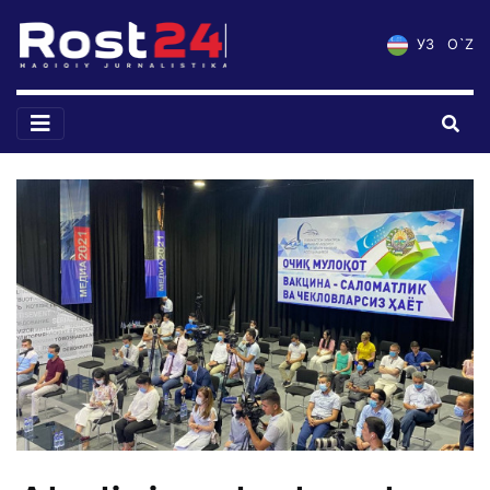
УЗ
O`Z