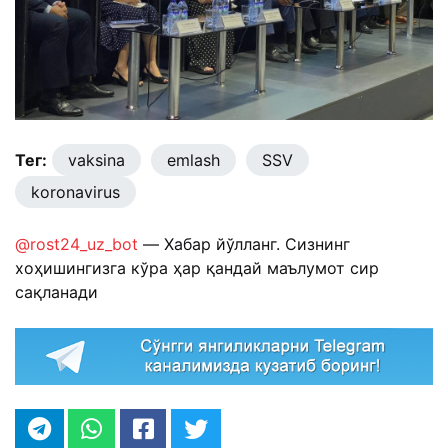
Тег:
vaksina
emlash
SSV
koronavirus
@rost24_uz_bot
— Хабар йўлланг. Сизнинг
хоҳишингизга кўра ҳар қандай маълумот сир
сақланади