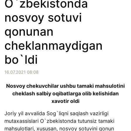
O`zbekistonda
nosvoy sotuvi
qonunan
cheklanmaydigan
bo`ldi
16.07.2021 08:08
Nosvoy chekuvchilar ushbu tamaki mahsulotini
cheklash salbiy oqibatlarga olib kelishidan
xavotir oldi
Joriy yil avvalida Sog`liqni saqlash vazirligi
mutaxassislari O`zbekistonda tutunsiz tamaki
mahsulotlari, xususan, nosvoy sotuvini qonun