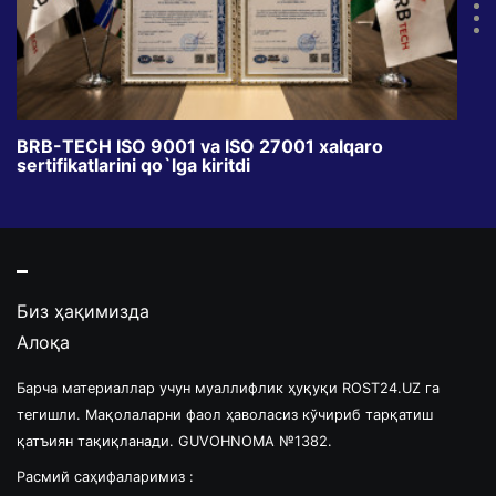
BRB-TECH ISO 9001 va ISO 27001 xalqaro
«Bun
sertifikatlarini qo`lga kiritdi
klub
Биз ҳақимизда
Алоқа
Барча материаллар учун муаллифлик ҳуқуқи ROST24.UZ га
тегишли. Мақолаларни фаол ҳаволасиз кўчириб тарқатиш
қатъиян тақиқланади. GUVOHNOMA №1382.
Расмий саҳифаларимиз :