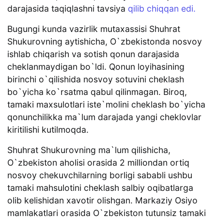
darajasida taqiqlashni tavsiya
qilib chiqqan edi.
Bugungi kunda vazirlik mutaxassisi Shuhrat
Shukurovning aytishicha, O`zbekistonda nosvoy
ishlab chiqarish va sotish qonun darajasida
cheklanmaydigan bo`ldi. Qonun loyihasining
birinchi o`qilishida nosvoy sotuvini cheklash
bo`yicha ko`rsatma qabul qilinmagan. Biroq,
tamaki maxsulotlari iste`molini cheklash bo`yicha
qonunchilikka ma`lum darajada yangi cheklovlar
kiritilishi kutilmoqda.
Shuhrat Shukurovning ma`lum qilishicha,
O`zbekiston aholisi orasida 2 milliondan ortiq
nosvoy chekuvchilarning borligi sababli ushbu
tamaki mahsulotini cheklash salbiy oqibatlarga
olib kelishidan xavotir olishgan. Markaziy Osiyo
mamlakatlari orasida O`zbekiston tutunsiz tamaki