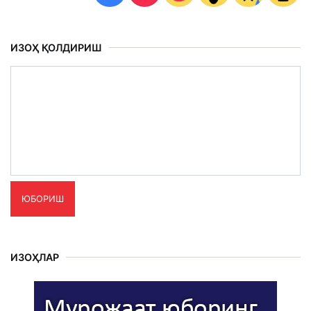
ИЗОҲ ҚОЛДИРИШ
ЮБОРИШ
ИЗОҲЛАР