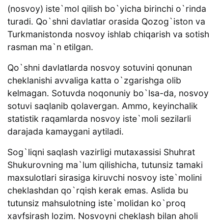
(nosvoy) iste`mol qilish bo`yicha birinchi o`rinda
turadi. Qo`shni davlatlar orasida Qozog`iston va
Turkmanistonda nosvoy ishlab chiqarish va sotish
rasman ma`n etilgan.
Qo`shni davlatlarda nosvoy sotuvini qonunan
cheklanishi avvaliga katta o`zgarishga olib
kelmagan. Sotuvda noqonuniy bo`lsa-da, nosvoy
sotuvi saqlanib qolavergan. Ammo, keyinchalik
statistik raqamlarda nosvoy iste`moli sezilarli
darajada kamaygani aytiladi.
Sog`liqni saqlash vazirligi mutaxassisi Shuhrat
Shukurovning ma`lum qilishicha, tutunsiz tamaki
maxsulotlari sirasiga kiruvchi nosvoy iste`molini
cheklashdan qo`rqish kerak emas. Aslida bu
tutunsiz mahsulotning iste`molidan ko`proq
xavfsirash lozim. Nosvoyni cheklash bilan aholi