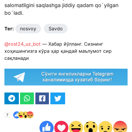
salomatligini saqlashga jiddiy qadam qo`yilgan
bo`ladi.
Тег:
nosvoy
Savdo
@rost24_uz_bot
— Хабар йўлланг. Сизнинг
хоҳишингизга кўра ҳар қандай маълумот сир
сақланади
7