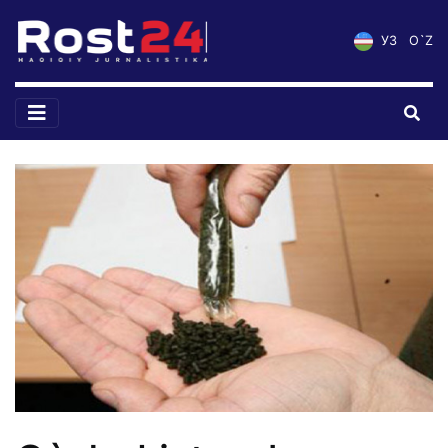
УЗ
O`Z