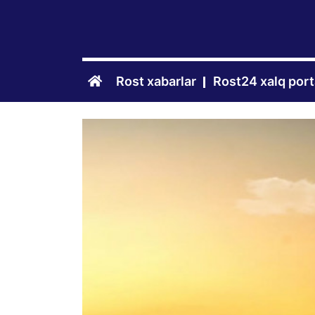
Rost xabarlar
Rost24 xalq port