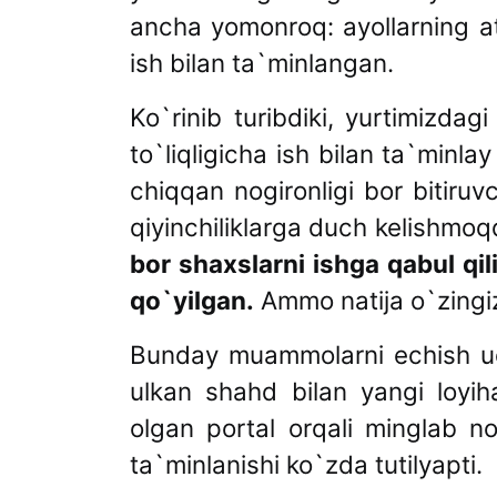
ancha yomonroq: ayollarning a
ish bilan ta`minlangan.
Ko`rinib turibdiki, yurtimizdagi
to`liqligicha ish bilan ta`minlay
chiqqan nogironligi bor bitiruv
qiyinchiliklarga duch kelishmo
bor shaxslarni ishga qabul qil
qo`yilgan.
Ammo natija o`zingiz
Bunday muammolarni echish uc
ulkan shahd bilan yangi loyih
olgan portal orqali minglab nog
ta`minlanishi ko`zda tutilyapti.