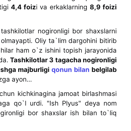
tigi
4,4 foiz
i va erkaklarning
8,9 foizi
 tashkilotlar nogironligi bor shaxslarni
 olmayapti. Oliy ta`lim dargohini bitirib
chilar ham o`z ishini topish jarayonida
qda.
Tashkilotlar 3 tagacha nogironligi
ishga majburligi
qonun bilan
belgilab
ga ayon...
hun kichkinagina jamoat birlashmasi
aga qo`l urdi. "Ish Plyus" deya nom
ironligi bor shaxslar ish bilan to`liq