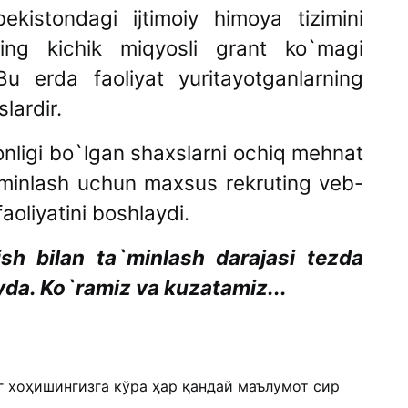
istondagi ijtimoiy himoya tizimini
ing kichik miqyosli grant ko`magi
 erda faoliyat yuritayotganlarning
lardir.
ronligi bo`lgan shaxslarni ochiq mehnat
`minlash uchun maxsus rekruting veb-
aoliyatini boshlaydi.
ish bilan ta`minlash darajasi tezda
yda. Ko`ramiz va kuzatamiz...
г хоҳишингизга кўра ҳар қандай маълумот сир