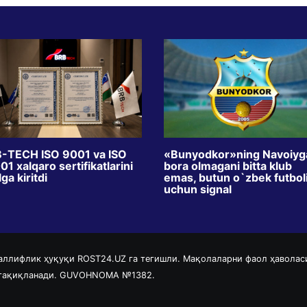
-TECH ISO 9001 va ISO
«Bunyodkor»ning Navoiyg
1 xalqaro sertifikatlarini
bora olmagani bitta klub
ga kiritdi
emas, butun o`zbek futbol
uchun signal
аллифлик ҳуқуқи ROST24.UZ га тегишли. Мақолаларни фаол ҳаволас
 тақиқланади. GUVOHNOMA №1382.