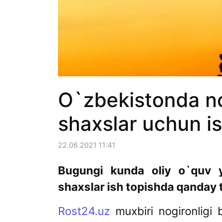
O`zbekistonda no
shaxslar uchun i
22.06.2021 11:41
Bugungi kunda oliy o`quv y
shaxslar ish topishda qanday 
Rost24.uz
muxbiri nogironligi 