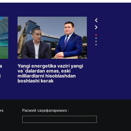
a
Yangi energetika vaziri yangi
TVdagi kredit r
va`dalardan emas, eski
oyda ikki barav
i
milliardlarni hisoblashdan
Maqsad – o`zbe
boshlashi kerak
o`rgatishmi?
из
Расмий саҳифаларимиз :