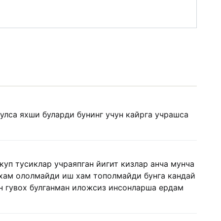
улса яхши буларди бунинг учун кайрга учрашса
уп тусиклар учраяпган йигит кизлар анча мунча
 хам ололмайди иш хам тополмайди бунга кандай
н гувох булганман иложсиз инсонларша ердам