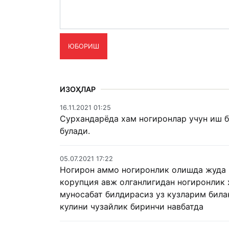
ЮБОРИШ
ИЗОҲЛАР
16.11.2021 01:25
Сурхандарёда хам ногиронлар учун иш б
булади.
05.07.2021 17:22
Ногирон аммо ногиронлик олишда жуда к
корупция авж олганлигидан ногиронлик
муносабат билдирасиз уз кузларим била
кулини чузайлик биринчи навбатда