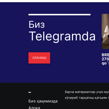
Биз
Telegramda
dagi
Bir xil zilzila, ikki xil taqdir:
BRB
УЛАНИШ
 islohotimi yoki
Yaponiya nega omon qoldi,
2700
kka qadammi?
Venesuela nega vayron
qo`l
bo`ldi?
Барча материаллар учун му
кўчириб тарқатиш қатъиян
Биз ҳақимизда
Алоқа