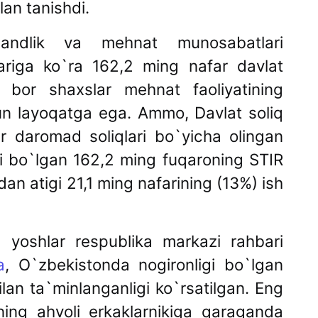
lan tanishdi.
bandlik va mehnat munosabatlari
lariga ko`ra 162,2 ming nafar davlat
i bor shaxslar mehnat faoliyatining
hun layoqatga ega. Ammo, Davlat soliq
ar daromad soliqlari bo`yicha olingan
gi bo`lgan 162,2 ming fuqaroning STIR
rdan atigi 21,1 ming nafarining (13%) ish
a yoshlar respublika markazi rahbari
a
, O`zbekistonda nogironligi bo`lgan
ilan ta`minlanganligi ko`rsatilgan. Eng
rning ahvoli erkaklarnikiga qaraganda