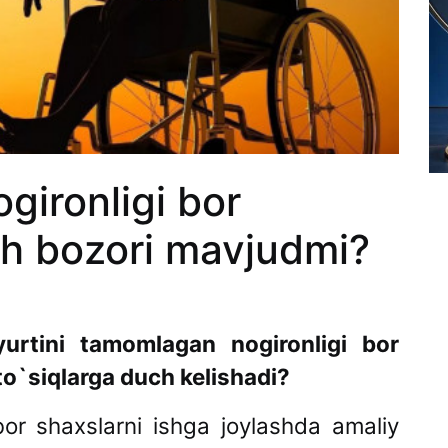
gironligi bor
sh bozori mavjudmi?
urtini tamomlagan nogironligi bor
to`siqlarga duch kelishadi?
bor shaxslarni ishga joylashda amaliy