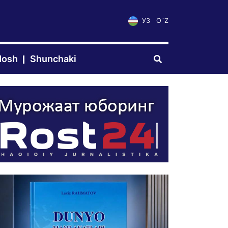
УЗ
O`Z
dosh
Shunchaki