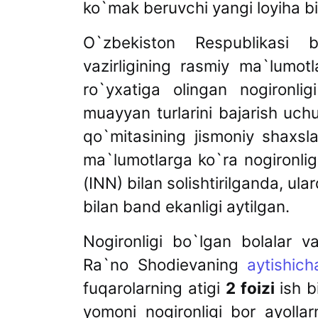
ko`mak beruvchi yangi loyiha bi
O`zbekiston Respublikasi 
vazirligining rasmiy ma`lumot
ro`yxatiga olingan nogironlig
muayyan turlarini bajarish uc
qo`mitasining jismoniy shaxsl
ma`lumotlarga ko`ra nogironli
(INN) bilan solishtirilganda, ula
bilan band ekanligi aytilgan.
Nogironligi bo`lgan bolalar v
Ra`no Shodievaning
aytishich
fuqarolarning atigi
2 foizi
ish b
yomoni nogironligi bor ayolla