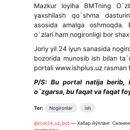
Mazkur loyiha BMTning O`zbek
yaxshilash qo`shma dasturin
asosida amalga oshmoqda. Bu
o`zlari ham nogironligi bor shaxs
Joriy yil 24 iyun sanasida nogi
bozorida munosib ish bilan ta
portali www.ishplus.uz rasman f
P/S: Bu portal natija berib, 
o`zgarsa, bu faqat va faqat fo
Тег:
Nogironlar
ish
@rost24_uz_bot
— Хабар йўлланг. Сизнин
сақланади